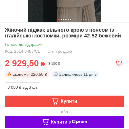
Жіночий піджак вільного крою з поясом із
італійської костюмки, розміри 42-52 бежевий
Готово до відправки
Код: 2314.6455/СЕ
Опт і роздріб
2 929,50
₴
3 150 ₴
Економія
220.50 ₴
Залишилось
11 днів
3 050 ₴
від 3 шт.
Купити
або
Купити з