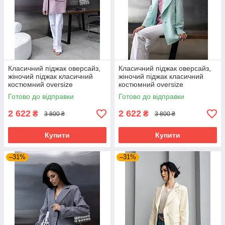
Класичний піджак оверсайз,
Класичний піджак оверсайз,
жіночий піджак класичний
жіночий піджак класичний
костюмний oversize
костюмний oversize
подовжений рожевий 40–50
подовжений м'ятний 40–50
Готово до відправки
Готово до відправки
розміри
розміри
2 622
2 622
₴
₴
3 800 ₴
3 800 ₴
Купити
Купити
–31%
–31%