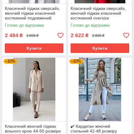
Класичний піджак оверсайз,
Класичний піджак оверсайз,
жіночий піджак класичний
жіночий піджак класичний
костюмний подовжений
костюмний oversize
чорний 40–50 розміри
подовжений червоний 40–50
Готово до відправки
Готово до відправки
розміри
2 484
2 622
₴
₴
3 600 ₴
3 800 ₴
Купити
Купити
–10%
–10%
Класичний жіночий піджак
✔️ Кардиган жіночий
вільного крою 44-50 розміри
стильний 42-48 розміру