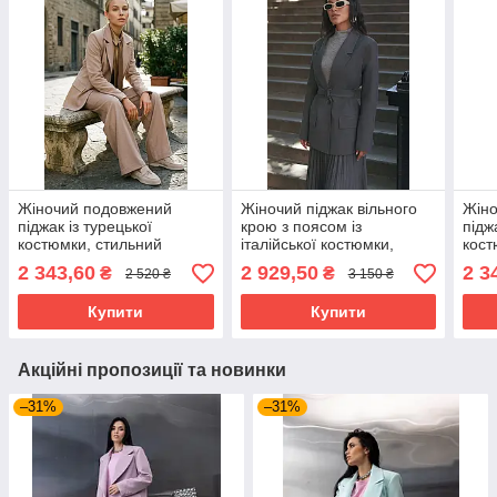
Жіночий подовжений
Жіночий піджак вільного
Жін
піджак із турецької
крою з поясом із
підж
костюмки, стильний
італійської костюмки,
кост
демісезонний жакет
розміри 42-52 сірий
демі
2 343,60
2 929,50
2 3
₴
₴
2 520 ₴
3 150 ₴
прямого крою 42-52
прям
бежевий
чор
Купити
Купити
Акційні пропозиції та новинки
–31%
–31%