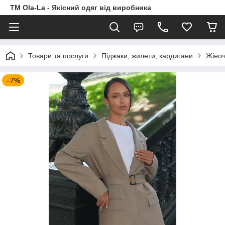
TM Ola-La - Якісний одяг від виробника
Товари та послуги
Піджаки, жилети, кардигани
Жіноч
–7%