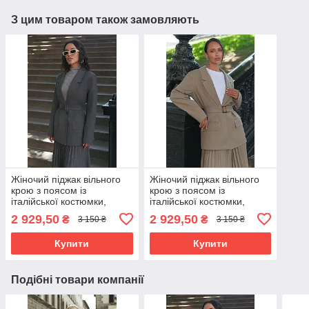
З цим товаром також замовляють
Жіночий піджак вільного
Жіночий піджак вільного
крою з поясом із
крою з поясом із
італійської костюмки,
італійської костюмки,
розміри 42-52 сірий
розміри 42-52 бежевий
2 929,50
2 929,50
₴
₴
3 150 ₴
3 150 ₴
Купити
Купити
Подібні товари компанії