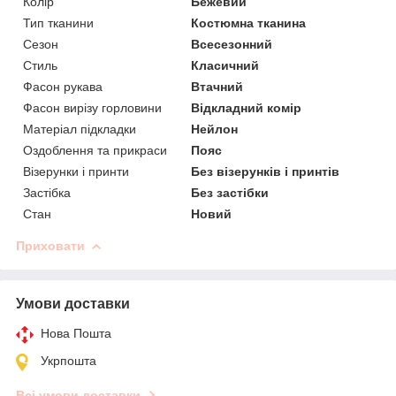
Колір
Бежевий
Тип тканини
Костюмна тканина
Сезон
Всесезонний
Стиль
Класичний
Фасон рукава
Втачний
Фасон вирізу горловини
Відкладний комір
Матеріал підкладки
Нейлон
Оздоблення та прикраси
Пояс
Візерунки і принти
Без візерунків і принтів
Застібка
Без застібки
Стан
Новий
Приховати
Умови доставки
Нова Пошта
Укрпошта
Всі умови доставки