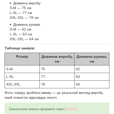
Довжина виробу:
S-M — 75 см
L-XL — 77 см
XXL-3XL — 78 см
Довжина рукава:
S-M — 62 см
L-XL — 63 см
XXL-3XL — 64 см
Таблиця замірів:
Розмір
Довжина виробу,
Довжина рукава,
см
см
S-M
75
62
L-XL
77
63
XXL-3XL
78
64
Фото товару зроблені вживу — це реальний вигляд виробу,
який повністю відповідає якості.
Замовлення можна оформити через
Вайбер