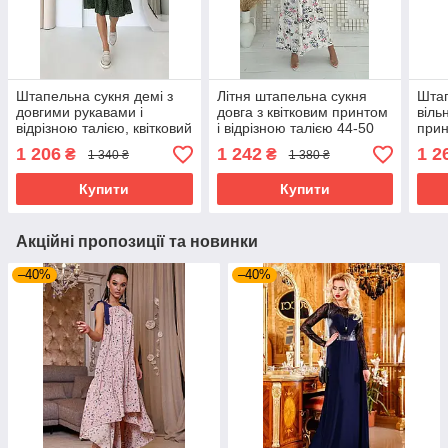
Штапельна сукня демі з
Літня штапельна сукня
Штап
довгими рукавами і
довга з квітковим принтом
віль
відрізною талією, квітковий
і відрізною талією 44-50
прин
принт 44 розміри зелена
розміри
різн
1 206
1 242
1 2
₴
₴
1 340 ₴
1 380 ₴
біли
Купити
Купити
Акційні пропозиції та новинки
–40%
–40%