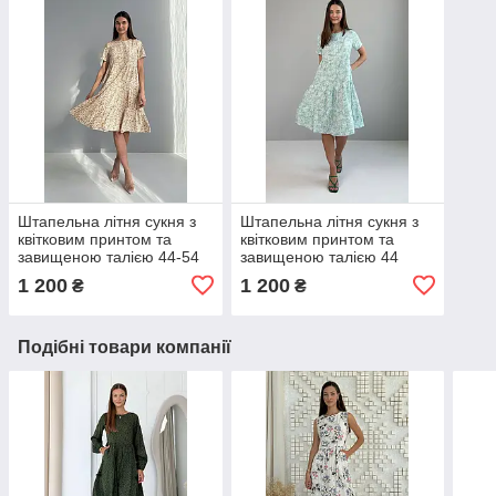
Штапельна літня сукня з
Штапельна літня сукня з
квітковим принтом та
квітковим принтом та
завищеною талією 44-54
завищеною талією 44
разміри бежевий принт
разміри м'ятний принт
1 200
1 200
₴
₴
Подібні товари компанії