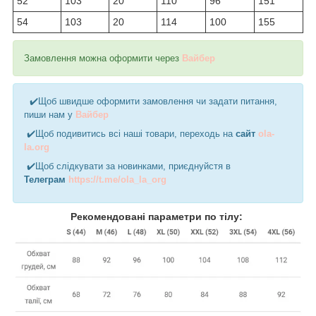
52
103
20
110
96
151
54
103
20
114
100
155
Замовлення можна оформити через
Вайбер
✔️Щоб швидше оформити замовлення чи задати питання,
пиши нам у
Вайбер
✔️Щоб подивитись всі наші товари, переходь на
сайт
ola-
la.org
✔️Щоб слідкувати за новинками, приєднуйстя в
Телеграм
https://t.me/ola_la_org
Рекомендовані параметри по тілу: