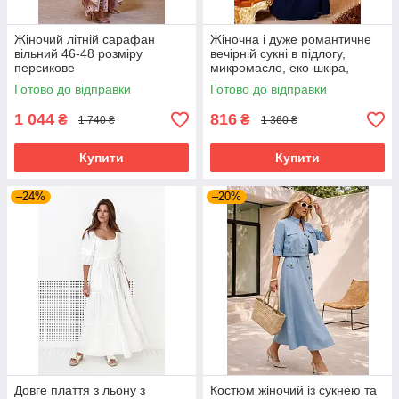
Жіночий літній сарафан
Жіночна і дуже романтичне
вільний 46-48 розміру
вечірній сукні в підлогу,
персикове
микромасло, еко-шкіра,
перфорована шкіра, розмір
Готово до відправки
Готово до відправки
44-48
1 044
816
₴
₴
1 740 ₴
1 360 ₴
Купити
Купити
–24%
–20%
Довге плаття з льону з
Костюм жіночий із сукнею та