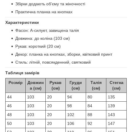
Збірки додають об’єму та жіночності
Практична планка на кнопках
Характеристики
Фасон: А-силует, завищена талія
Довжина: до коліна (103 см)
Рукав: короткий (20 см)
Декор: планка на кнопках, зборки, квітковий принт
Стиль: літній, повсякденний, святковий
Таблиця замірів
Розмір
Довжин
Рукав
Груди
Талія
Стегна
а (см)
(см)
(см)
(см)
(см)
44
103
20
94
80
135
46
103
20
98
84
139
48
103
20
102
88
143
50
103
20
106
92
147