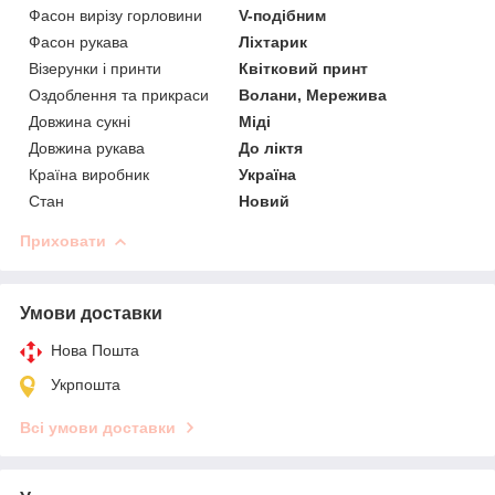
Фасон вирізу горловини
V-подібним
Фасон рукава
Ліхтарик
Візерунки і принти
Квітковий принт
Оздоблення та прикраси
Волани, Мережива
Довжина сукні
Міді
Довжина рукава
До ліктя
Країна виробник
Україна
Стан
Новий
Приховати
Умови доставки
Нова Пошта
Укрпошта
Всі умови доставки