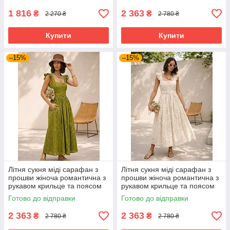
1 816
2 363
₴
₴
2 270 ₴
2 780 ₴
Купити
Купити
–15%
–15%
Літня сукня міді сарафан з
Літня сукня міді сарафан з
прошви жіноча романтична з
прошви жіноча романтична з
рукавом крильце та поясом
рукавом крильце та поясом
42-48 розміри оливкова
42-48 розміри бежева
Готово до відправки
Готово до відправки
2 363
2 363
₴
₴
2 780 ₴
2 780 ₴