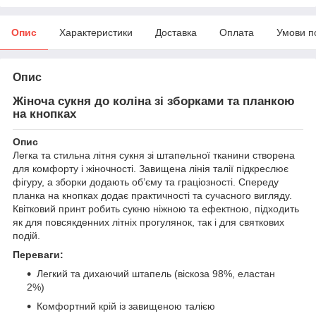
Опис
Характеристики
Доставка
Оплата
Умови п
Опис
Жіноча сукня до коліна зі зборками та планкою
на кнопках
Опис
Легка та стильна літня сукня зі штапельної тканини створена
для комфорту і жіночності. Завищена лінія талії підкреслює
фігуру, а зборки додають об’єму та граціозності. Спереду
планка на кнопках додає практичності та сучасного вигляду.
Квітковий принт робить сукню ніжною та ефектною, підходить
як для повсякденних літніх прогулянок, так і для святкових
подій.
Переваги:
Легкий та дихаючий штапель (віскоза 98%, еластан
2%)
Комфортний крій із завищеною талією