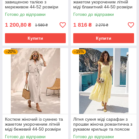
завищеною талією з
жакетом укороченим літній
мереживом 44-52 розміри
міді блакитний 44-50 розміри
різні кольори
Готово до відправки
Готово до відправки
1 200,80
1 816
₴
₴
1 580 ₴
2 270 ₴
Купити
Купити
–20%
–15%
Костюм жіночий із сукнею та
Літня сукня міді сарафан з
жакетом укороченим літній
прошви жіноча романтична з
міді бежевий 44-50 розміри
рукавом крильце та поясом
42-48 розміри жовта
Готово до відправки
Готово до відправки