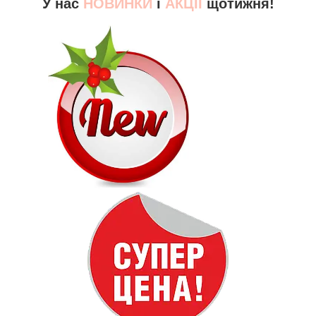
У нас
НОВИНКИ
і
АКЦІЇ
щотижня!