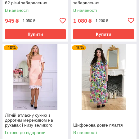
62 різні забарвлення
забарвлення
В наявності
В наявності
945
1 080
₴
₴
1 050 ₴
1 200 ₴
Купити
Купити
–10%
–10%
Літній атласну сукню з
дорогим мереживом на
рукавах і низу великого
Шифонова довге плаття
розміру 50-56 розміру
Готово до відправки
В наявності