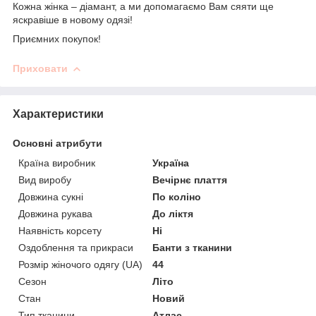
Кожна жінка – діамант, а ми допомагаємо Вам сяяти ще
яскравіше в новому одязі!
Приємних покупок!
Приховати
Характеристики
Основні атрибути
Країна виробник
Україна
Вид виробу
Вечірнє плаття
Довжина сукні
По коліно
Довжина рукава
До ліктя
Наявність корсету
Ні
Оздоблення та прикраси
Банти з тканини
Розмір жіночого одягу (UA)
44
Сезон
Літо
Стан
Новий
Тип тканини
Атлас