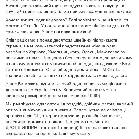
Низькі ціни на жіночий одяг порадують кожного покупця, а
зручний сервіс залишить тільки приємні враження від покупки.
Хочете купити одяг недорого? Тоді завітайте у наш інтернет
магазин Ола-Ла! У нас кожна жінка зможе підібрати для себе
саме «свою» річ. У нас новинки щотижня!
Співпрацюємо з понад десятком швейних підприємств
України, в нашому каталозі представлена жіноча одяг
виробників Харкова, Хмельницького, Одеси, Миколаєва за
низькими цінами. Працюємо без посередником, завдяки чому
в нашому магазині самі низькі ціни на одяг, що дозволяє Вам
істотно економити. Жіночий одяг з доставкою
TM
Ola
-
La
–
кращий спосіб поповнити свій гардероб за самим недорого.
У нас Ви можете купити жіночий одяг за низькими цінами з
доставкою по Україні і світу. Величезний асортимент з
широким розмірним рядом (розміри від 40 90).
Ми реалізуємо одяг оптом і в роздріб, дрібним оптом, великий
опт за індивідуальними знижкам. Запрошуємо до співпраці
організаторів СП, інтернет магазини, роздрібні магазини,
власників торгових сторінок. Працюємо по системі
ДРОПШИППИНГ (опт від 1 одиниці) без додаткових націнок,
відправка безпосередньо Вашому клієнту.