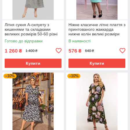
Літня сукня А-силуету з
Ніжне класичне літнє плаття з
кишенями та складками
принтованого жаккарда
великих розмірів 50-60 різні
нижче колін великі розміри
кольори сіра
48-54
Готово до відправки
В наявності
1 260
576
₴
₴
1 400 ₴
640 ₴
Купити
Купити
–10%
–10%