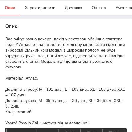
Опис
Характеристики
Доставка
Оплата
Умови п
Опис
Вас очікує звана вечеря, похід у ресторан або інша святкова
подія? Атласне плаття жовтого кольору може стати відмінним
вибором! Вільний крій моделі з широким поясом не буде
утрудняти рухів, але, в той же час, підкреслить талію і вигідно
окреслить стегна. Модель підійде дівчатам з розкішною
фігурою.
Матеріал: Атлас.
Довжина виробу: M= 101 див., L = 103 див., XL= 105 див., XХL
= 107 див.
Довжина рукава: M= 35,5 див., L = 36 див., XL= 36,5 см, XХL =
37 див.
Колір: жовтий.
Увага! Розмір 3XL шиється під замовлення!