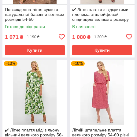
Повсякденна літня сукня з
✔️ Літнє плаття з відкритими
натуральної бавовни великих
плечима зі шлейфовой
розмірів 54-60
спідницею великого розміру
54-60
Готово до відправки
В наявності
1 071
1 080
₴
₴
1 190 ₴
1 200 ₴
Купити
Купити
–10%
–10%
✔️ Літнє плаття міді з льону
Літній штапельне плаття
вільний великого розміру 56-
великого розміру 54-60 різні