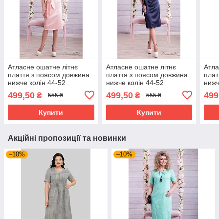
Атласне ошатне літнє
Атласне ошатне літнє
Атла
плаття з поясом довжина
плаття з поясом довжина
плат
нижче колін 44-52
нижче колін 44-52
нижч
499,50
499,50
499
₴
₴
555 ₴
555 ₴
Купити
Купити
Акційні пропозиції та новинки
–10%
–10%