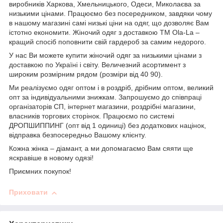
виробників Харкова, Хмельницького, Одеси, Миколаєва за
низькими цінами. Працюємо без посередником, завдяки чому
в нашому магазині самі низькі ціни на одяг, що дозволяє Вам
істотно економити. Жіночий одяг з доставкою
TM
Ola
-
La
–
кращий спосіб поповнити свій гардероб за самим недорого.
У нас Ви можете купити жіночий одяг за низькими цінами з
доставкою по Україні і світу. Величезний асортимент з
широким розмірним рядом (розміри від 40 90).
Ми реалізуємо одяг оптом і в роздріб, дрібним оптом, великий
опт за індивідуальними знижкам. Запрошуємо до співпраці
організаторів СП, інтернет магазини, роздрібні магазини,
власників торгових сторінок. Працюємо по системі
ДРОПШИППИНГ (опт від 1 одиниці) без додаткових націнок,
відправка безпосередньо Вашому клієнту.
Кожна жінка – діамант, а ми допомагаємо Вам сяяти ще
яскравіше в новому одязі!
Приємних покупок!
Приховати