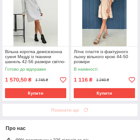
Вільна коротка демісезонна
Літнє плаття із фактурного
сукня Медді із тканини
льону вільного крою 44-50
шанель 42-56 разміри світло-
розміри
сіра
Готово до відправки
В наявності
1 570,50
1 116
₴
₴
1 745 ₴
1 240 ₴
Купити
Купити
Показати ще
Про нас