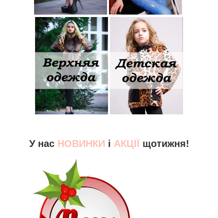
У нас
НОВИНКИ
і
АКЦІЇ
щотижня!