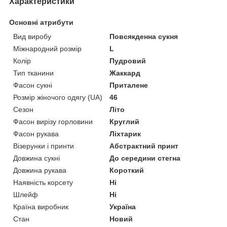
Характеристики
Основні атрибути
Вид виробу
Повсякденна сукня
Міжнародний розмір
L
Колір
Пудровий
Тип тканини
Жаккард
Фасон сукні
Приталене
Розмір жіночого одягу (UA)
46
Сезон
Літо
Фасон вирізу горловини
Круглий
Фасон рукава
Ліхтарик
Візерунки і принти
Абстрактний принт
Довжина сукні
До середини стегна
Довжина рукава
Короткий
Наявність корсету
Ні
Шлейф
Ні
Країна виробник
Україна
Стан
Новий