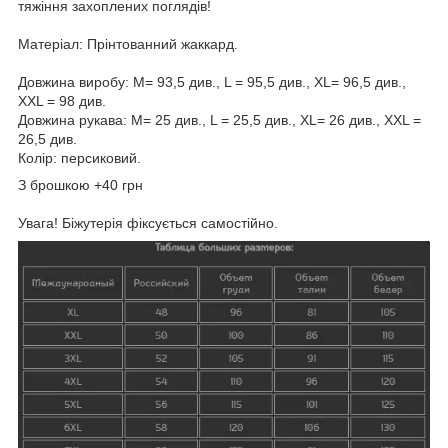
тяжіння захоплених поглядів!
Матеріал: Прінтованний жаккард.
Довжина виробу: M= 93,5 див., L = 95,5 див., XL= 96,5 див.,
XХL = 98 див.
Довжина рукава: M= 25 див., L = 25,5 див., XL= 26 див., XХL =
26,5 див.
Колір: персиковий.
З брошкою +40 грн
Увага! Біжутерія фіксується самостійно.