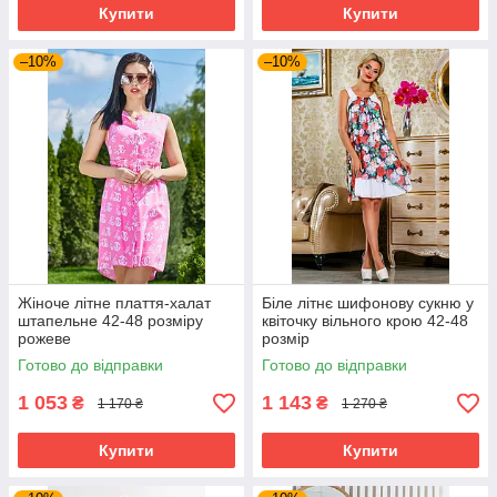
Купити
Купити
–10%
–10%
Жіноче літне плаття-халат
Біле літнє шифонову сукню у
штапельне 42-48 розміру
квіточку вільного крою 42-48
рожеве
розмір
Готово до відправки
Готово до відправки
1 053
1 143
₴
₴
1 170 ₴
1 270 ₴
Купити
Купити