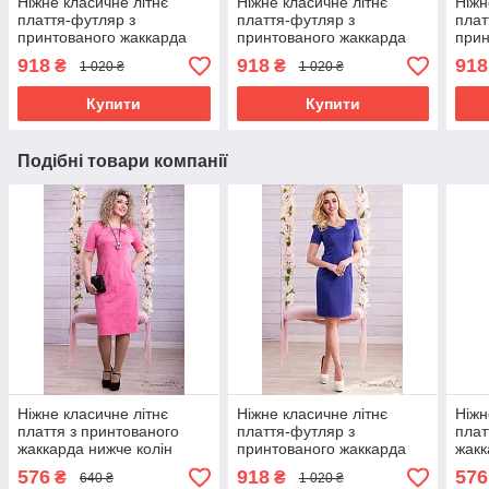
Ніжне класичне літнє
Ніжне класичне літнє
Ніжн
плаття-футляр з
плаття-футляр з
плат
принтованого жаккарда
принтованого жаккарда
прин
рукав ліхтарик 44-50
рукав ліхтарик 44-50
рука
918
918
918
₴
₴
1 020 ₴
1 020 ₴
Купити
Купити
Подібні товари компанії
Ніжне класичне літнє
Ніжне класичне літнє
Ніжн
плаття з принтованого
плаття-футляр з
плат
жаккарда нижче колін
принтованого жаккарда
жакк
великі розміри 48-54
рукав ліхтарик 44-50
вели
576
918
576
₴
₴
640 ₴
1 020 ₴