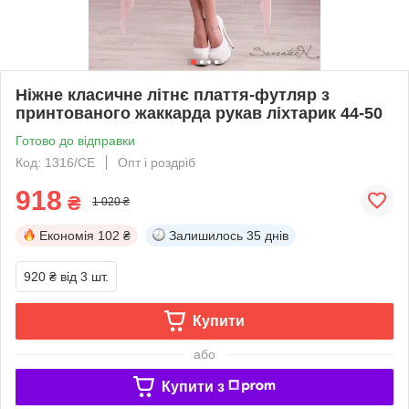
Ніжне класичне літнє плаття-футляр з
принтованого жаккарда рукав ліхтарик 44-50
Готово до відправки
Код: 1316/СЕ
Опт і роздріб
918
₴
1 020 ₴
Економія
102 ₴
Залишилось
35 днів
920 ₴
від 3 шт.
Купити
або
Купити з