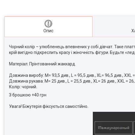
Опис
Х
Чорний колір – улюбленець впевнених у собі дівчат. Таке плат
крій вигідно підкреслить красу і жіночність фігури. Будьте «ле
Матеріал: Прінтованний жаккард.
Довжина виробу: M= 93,5 див., L = 95,5 див., XL= 96,5 див., XХL =
Довжина рукава: M= 25 див., L = 25,5 див., XL= 26 див., XХL = 26,
Колір: чорний.
З брошкою +40 грн
Увага! Біжутерія фіксується самостійно.