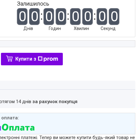
Залишилось
0
0
0
0
0
0
0
0
Днів
Годин
Хвилин
Секунд
Купити з
ротягом 14 днів
за рахунок покупця
лектронні платежі. Тепер ви можете купити будь-який товар не