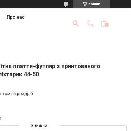
Кошик
Про нас
ітнє плаття-футляр з принтованого
іхтарик 44-50
птом і в роздріб