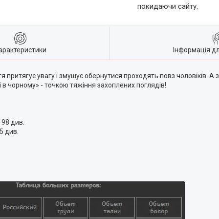
покидаючи сайту.
арактеристики
Інформація д
тя притягує увагу і змушує обернутися проходять повз чоловіків. А
ді в чорному» - точкою тяжіння захоплених поглядів!
 98 див.
5 див.