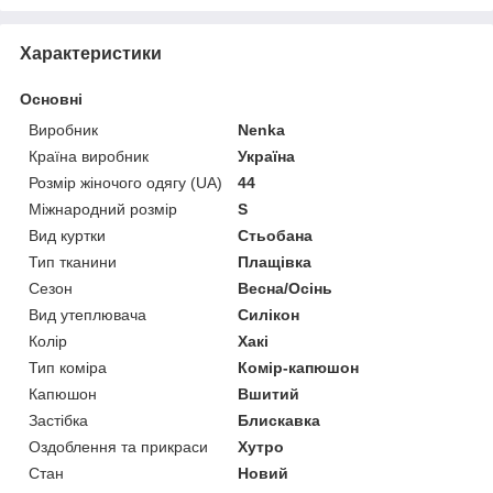
Характеристики
Основні
Виробник
Nenka
Країна виробник
Україна
Розмір жіночого одягу (UA)
44
Міжнародний розмір
S
Вид куртки
Стьобана
Тип тканини
Плащівка
Сезон
Весна/Осінь
Вид утеплювача
Силікон
Колір
Хакі
Тип коміра
Комір-капюшон
Капюшон
Вшитий
Застібка
Блискавка
Оздоблення та прикраси
Хутро
Стан
Новий