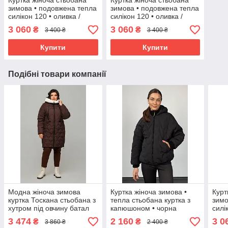
Куртка жіноча стьобана
Куртка жіноча стьобана
зимова • подовжена тепла
зимова • подовжена тепла
силікон 120 • оливка /
силікон 120 • оливка /
шоколад • 44-50 розмір
шоколад • 44-50 розмір
3 060
3 060
₴
₴
3 400 ₴
3 400 ₴
Купити
Купити
Подібні товари компанії
Модна жіноча зимова
Куртка жіноча зимова •
Курт
куртка Тоскана стьобана з
тепла стьобана куртка з
зимо
хутром під овчину батал
капюшоном • чорна
силі
50 розміри різні кольори
оверсайз • 44-50 розмір
шоко
3 474
2 160
3 0
₴
₴
3 860 ₴
2 400 ₴
шоколад