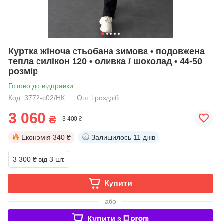
Куртка жіноча стьобана зимова • подовжена
тепла силікон 120 • оливка / шоколад • 44-50
розмір
Готово до відправки
Код: 3772-c02/НК
Опт і роздріб
3 060
₴
3 400 ₴
Економія
340 ₴
Залишилось
11 днів
3 300 ₴
від 3 шт.
Купити
або
Купити з