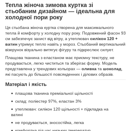
Тепла жіноча зимова куртка зі
стьобаним дизайном — ідеальна для
холодної пори року
Ця стьобана жіноча куртка створена для максимального
тепла й комфорту у холодну пору року. Подовжений фасон 93
см забезпечує захист від вітру, а утеплювач
силікон 120 +
ватин
утримує тепло навіть у мороз. Стьобаний вертикальний
візерунок візуально витягує фігуру та підкреслює силует.
Плащова тканина з еластаном має приємну текстуру, не
продувається, легко чиститься та зберігає форму. Модель
представлена у трендових кольорах —
оливка
та
шоколад
,
які пасують до більшості повсякденних і ділових образів.
Матеріал і якість
плащова тканина преміальної щільності
склад: поліестер 97%, еластан 3%
утеплювач: силікон 120 щільності + підкладка на
ватині
не продувається, зносостійка, легка
комфортна під час низьких температур