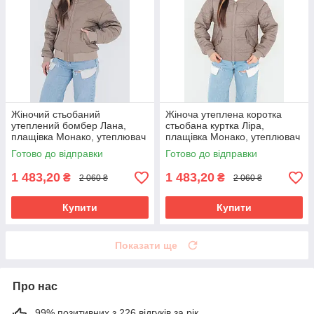
Жіночий стьобаний
Жіноча утеплена коротка
утеплений бомбер Лана,
стьобана куртка Ліра,
плащівка Монако, утеплювач
плащівка Монако, утеплювач
Тінсулейт 120 бежевий
Тінсулейт 120 бежева
Готово до відправки
Готово до відправки
1 483,20
1 483,20
₴
₴
2 060 ₴
2 060 ₴
Купити
Купити
Показати ще
Про нас
99% позитивних з 226 відгуків за рік