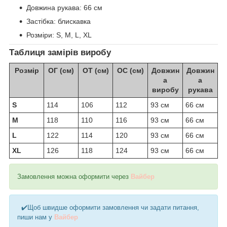
Довжина рукава: 66 см
Застібка: блискавка
Розміри: S, M, L, XL
Таблиця замірів виробу
Розмір
ОГ (см)
ОТ (см)
ОС (см)
Довжин
Довжин
а
а
виробу
рукава
S
114
106
112
93 см
66 см
M
118
110
116
93 см
66 см
L
122
114
120
93 см
66 см
XL
126
118
124
93 см
66 см
Замовлення можна оформити через
Вайбер
✔️Щоб швидше оформити замовлення чи задати питання,
пиши нам у
Вайбер