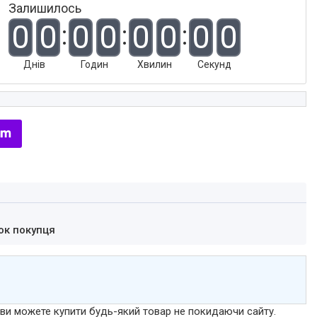
Залишилось
0
0
0
0
0
0
0
0
Днів
Годин
Хвилин
Секунд
ок покупця
р ви можете купити будь-який товар не покидаючи сайту.