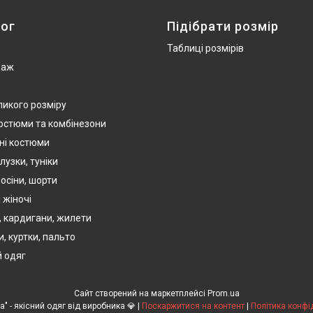
ог
Підібрати розмір
Таблиці розмірів
даж
ликого розміру
костюми та комбінезони
ні костюми
лузки, туніки
осіни, шорти
 жіночі
, кардигани, жилети
, куртки, пальто
 одяг
Сайт створений на маркетплейсі
Prom.ua
💎TM "Ola-La" - якісний одяг від виробника 💎 |
Поскаржитися на контент
|
Політика конфі