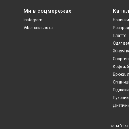
Ми в соцмережах
Катал
Instagram
Новинки
Viber спільнота
Розпро
Плаття
Одяг ве
Жіночі 
Спортив
Кофти, б
Брюки, л
Спідниці
Піджаки
Пуховики
Дитячий