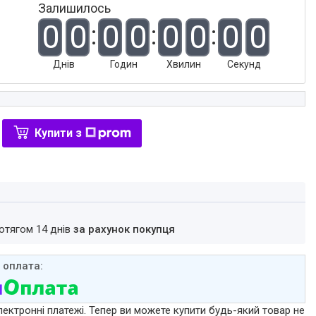
Залишилось
0
0
0
0
0
0
0
0
Днів
Годин
Хвилин
Секунд
Купити з
ротягом 14 днів
за рахунок покупця
лектронні платежі. Тепер ви можете купити будь-який товар не