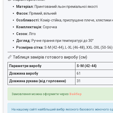
Матеріал:
Принтований льон преміальної якості
Фасон:
Прямий, вільний
Особливості:
Комір-стійка, приспущене плече, хлястики 
Комплектація:
Сорочка
Сезон:
Літо
Догляд:
Ручне прання при температурі до 30°
Розмірна сітка:
S-M (42-44), L-XL (46-48), XXL-3XL (50-56)
📏 Таблиця замірів готового виробу (см)
Параметри виробу
S-M (42-44)
Довжина виробу
61
Довжина рукава (від горловини)
31
Замовлення можна оформити через
Вайбер
На нашому сайті найбільший вибір якісного базового жіночого о