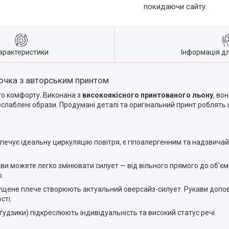
покидаючи сайту.
арактеристики
Інформація д
рочка з авторським принтом
го комфорту. Виконана з
високоякісного принтованого льону
, во
розслаблені образи. Продумані деталі та оригінальний принт робля
печує ідеальну циркуляцію повітря, є гіпоалергенним та надзвичай
ви можете легко змінювати силует — від вільного прямого до об'єм
ю.
пущене плече створюють актуальний оверсайз-силует. Рукави допо
сті.
ґудзики) підкреслюють індивідуальність та високий статус речі.