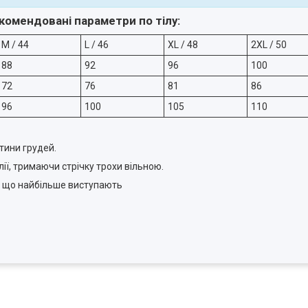
комендовані параметри по тілу:
M / 44
L / 46
XL / 48
2XL / 50
88
92
96
100
72
76
81
86
96
100
105
110
тини грудей.
лії, тримаючи стрічку трохи вільною.
, що найбільше виступають