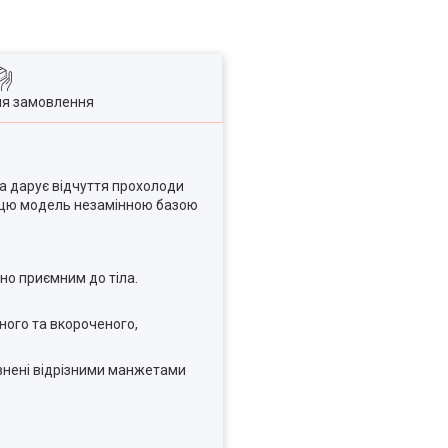
ля замовлення
на дарує відчуття прохолоди
ть цю модель незамінною базою
но приємним до тіла.
ного та вкороченого,
внені відрізними манжетами