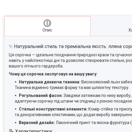
Опис
Х
✨ Натуральний стиль та преміальна якість: лляна со
Ця сорочка — ідеальне поєднання природної краси та сучасно
навіть у найспекотніші дні та дозволяє створювати стильні, 
вашого літнього гардероба.
Чому ця сорочка заслуговує на вашу увагу:
Натуральна дихаюча тканина:
Високоякісний льон забез
Тканина відмінно тримає форму та має шляхетну текстуру.
Регульований фасон:
Завдяки затяжкам по низу виробу, 
адаптуючи сорочку під штани чи спідниці з різною посадко
Стильні конструктивні елементи:
Комір-стійка та прис
та декоративними хлястиками, що додає виробу завершено
Виразний дизайн:
Лаконічний принт та якісна фурнітура (
📝 Характеристики: