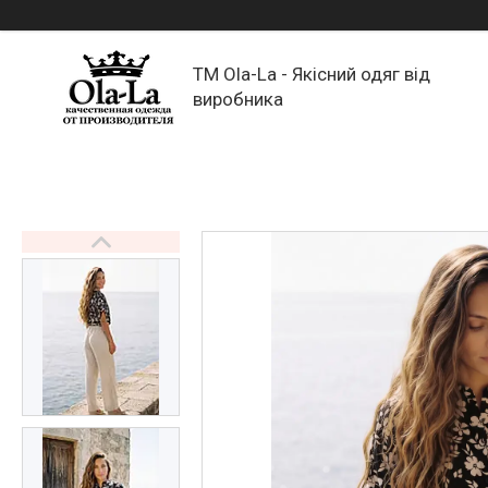
TM Ola-La - Якісний одяг від
виробника