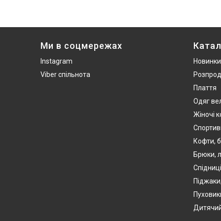
Ми в соцмережах
Катал
Instagram
Новинки
Viber спільнота
Розпро
Плаття
Одяг ве
Жіночі 
Спортив
Кофти, б
Брюки, л
Спідниці
Піджаки
Пуховики
Дитячий