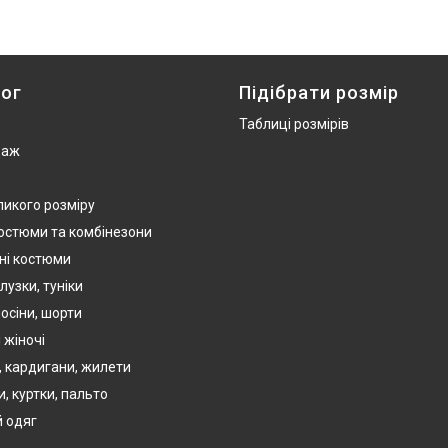
ог
Підібрати розмір
Таблиці розмірів
даж
ликого розміру
костюми та комбінезони
ні костюми
лузки, туніки
осіни, шорти
 жіночі
, кардигани, жилети
, куртки, пальто
 одяг