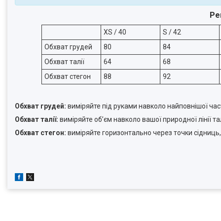
Ре
XS / 40
S / 42
Обхват грудей
80
84
Обхват талії
64
68
Обхват стегон
88
92
Обхват грудей:
виміряйте під руками навколо найповнішої час
Обхват талії:
виміряйте об’єм навколо вашої природної лінії та
Обхват стегон:
виміряйте горизонтально через точки сідниць