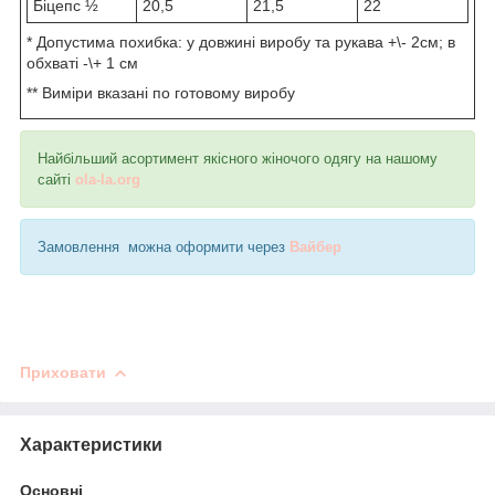
Біцепс ½
20,5
21,5
22
* Допустима похибка: у довжині виробу та рукава +\- 2см; в
обхваті -\+ 1 см
** Виміри вказані по готовому виробу
Найбільший асортимент якісного жіночого одягу на нашому
сайті
ola-la.org
Замовлення можна оформити через
Вайбер
Приховати
Характеристики
Основні