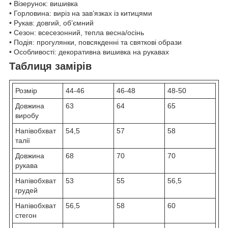
• Візерунок: вишивка
• Горловина: виріз на зав’язках із китицями
• Рукав: довгий, об’ємний
• Сезон: всесезонний, тепла весна/осінь
• Подія: прогулянки, повсякденні та святкові образи
• Особливості: декоративна вишивка на рукавах
Таблиця замірів
Розмір
44-46
46-48
48-50
Довжина
63
64
65
виробу
Напівобхват
54,5
57
58
талії
Довжина
68
70
70
рукава
Напівобхват
53
55
56,5
грудей
Напівобхват
56,5
58
60
стегон