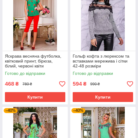
Яскрава весняна футболка,
Гольф кофта з люрексом та
квітковий принт, бірюза,
вставками мережива і сітки
білий, червоні квіти
42-48 розміри
Готово до відправки
Готово до відправки
468
594
₴
₴
780 ₴
990 ₴
Купити
Купити
–40%
–40%