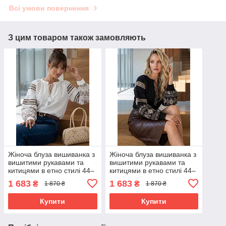
Всі умови повернення
З цим товаром також замовляють
Жіноча блуза вишиванка з
Жіноча блуза вишиванка з
вишитими рукавами та
вишитими рукавами та
китицями в етно стилі 44–
китицями в етно стилі 44–
50 розміри біла
50 розміри чорна
1 683
1 683
₴
₴
1 870 ₴
1 870 ₴
Купити
Купити