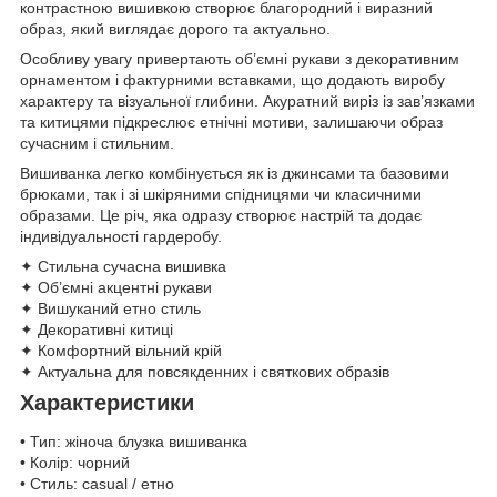
контрастною вишивкою створює благородний і виразний
образ, який виглядає дорого та актуально.
Особливу увагу привертають об’ємні рукави з декоративним
орнаментом і фактурними вставками, що додають виробу
характеру та візуальної глибини. Акуратний виріз із зав’язками
та китицями підкреслює етнічні мотиви, залишаючи образ
сучасним і стильним.
Вишиванка легко комбінується як із джинсами та базовими
брюками, так і зі шкіряними спідницями чи класичними
образами. Це річ, яка одразу створює настрій та додає
індивідуальності гардеробу.
✦ Стильна сучасна вишивка
✦ Об’ємні акцентні рукави
✦ Вишуканий етно стиль
✦ Декоративні китиці
✦ Комфортний вільний крій
✦ Актуальна для повсякденних і святкових образів
Характеристики
• Тип: жіноча блузка вишиванка
• Колір: чорний
• Стиль: casual / етно