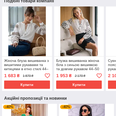
Подібні товари компанії
Жіноча блуза вишиванка з
Блузка вишиванка жіноча
Сукн
вишитими рукавами та
біла з синьою вишивкою
пояс
китицями в етно стилі 44–
та довгим рукавом 44–50
рука
50 розміри біла
розміри
вели
1 683
1 953
2 1
₴
₴
1 870 ₴
2 170 ₴
чор
Купити
Купити
Акційні пропозиції та новинки
–40%
–40%