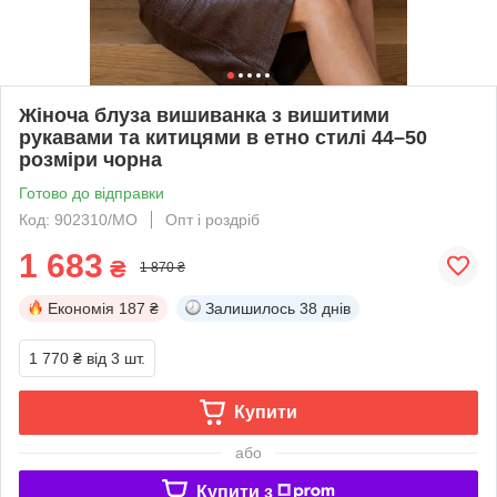
Жіноча блуза вишиванка з вишитими
рукавами та китицями в етно стилі 44–50
розміри чорна
Готово до відправки
Код: 902310/МО
Опт і роздріб
1 683
₴
1 870 ₴
Економія
187 ₴
Залишилось
38 днів
1 770 ₴
від 3 шт.
Купити
або
Купити з