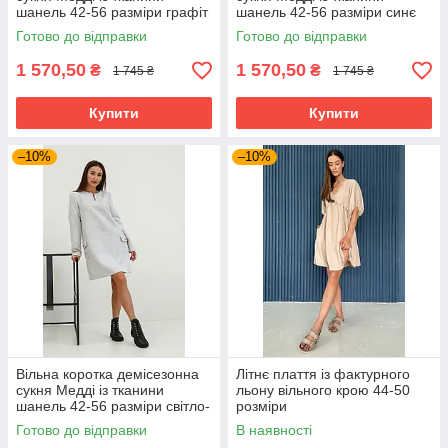
шанель 42-56 разміри графіт
шанель 42-56 разміри синє
Готово до відправки
Готово до відправки
1 570,50
1 570,50
₴
₴
1 745 ₴
1 745 ₴
Купити
Купити
–10%
–10%
Вільна коротка демісезонна
Літнє плаття із фактурного
сукня Медді із тканини
льону вільного крою 44-50
шанель 42-56 разміри світло-
розміри
сіра
Готово до відправки
В наявності