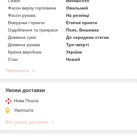
Сезон
Весна/Літо
Фасон вирізу горловини
Овальний
Фасон рукава
На резинці
Візерунки і принти
Етнічні принти
Оздоблення та прикраси
Пояс, Вишивка
Довжина сукні
До середини стегна
Довжина рукава
Три чверті
Країна виробник
Україна
Стан
Новий
Приховати
Умови доставки
Нова Пошта
Укрпошта
Всі умови доставки