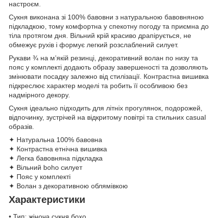
настроєм.
Сукня виконана зі 100% бавовни з натуральною бавовняною
підкладкою, тому комфортна у спекотну погоду та приємна до
тіла протягом дня. Вільний крій красиво драпірується, не
обмежує рухів і формує легкий розслаблений силует.
Рукави ¾ на м’якій резинці, декоративний волан по низу та
пояс у комплекті додають образу завершеності та дозволяють
змінювати посадку залежно від стилізації. Контрастна вишивка
підкреслює характер моделі та робить її особливою без
надмірного декору.
Сукня ідеально підходить для літніх прогулянок, подорожей,
відпочинку, зустрічей на відкритому повітрі та стильних casual
образів.
✦ Натуральна 100% бавовна
✦ Контрастна етнічна вишивка
✦ Легка бавовняна підкладка
✦ Вільний boho силует
✦ Пояс у комплекті
✦ Волан з декоративною облямівкою
Характеристики
• Тип: жіноча сукня бохо