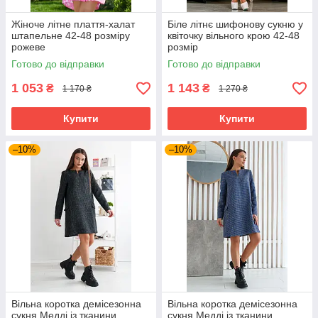
Жіноче літне плаття-халат
Біле літнє шифонову сукню у
штапельне 42-48 розміру
квіточку вільного крою 42-48
рожеве
розмір
Готово до відправки
Готово до відправки
1 053
1 143
₴
₴
1 170 ₴
1 270 ₴
Купити
Купити
–10%
–10%
Вільна коротка демісезонна
Вільна коротка демісезонна
сукня Медді із тканини
сукня Медді із тканини