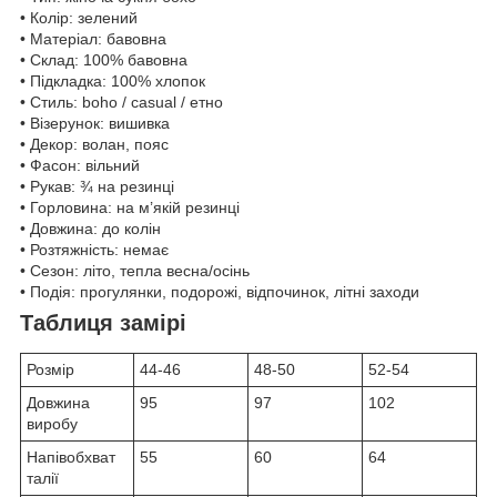
• Колір: зелений
• Матеріал: бавовна
• Склад: 100% бавовна
• Підкладка: 100% хлопок
• Стиль: boho / casual / етно
• Візерунок: вишивка
• Декор: волан, пояс
• Фасон: вільний
• Рукав: ¾ на резинці
• Горловина: на м’якій резинці
• Довжина: до колін
• Розтяжність: немає
• Сезон: літо, тепла весна/осінь
• Подія: прогулянки, подорожі, відпочинок, літні заходи
Таблиця замірі
Розмір
44-46
48-50
52-54
Довжина
95
97
102
виробу
Напівобхват
55
60
64
талії