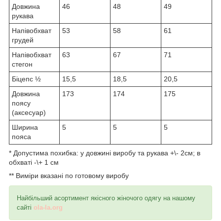
Довжина
46
48
49
рукава
Напівобхват
53
58
61
грудей
Напівобхват
63
67
71
стегон
Біцепс ½
15,5
18,5
20,5
Довжина
173
174
175
поясу
(аксесуар)
Ширина
5
5
5
пояса
* Допустима похибка: у довжині виробу та рукава +\- 2см; в
обхваті -\+ 1 см
** Виміри вказані по готовому виробу
Найбільший асортимент якісного жіночого одягу на нашому
сайті
ola-la.org