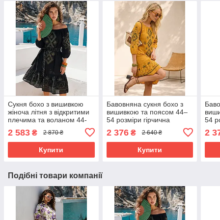
Сукня бохо з вишивкою
Бавовняна сукня бохо з
Баво
жіноча літня з відкритими
вишивкою та поясом 44–
виши
плечима та воланом 44-
54 розміри гірчична
54 р
54 розміри чорна
2 583
2 376
2 3
₴
₴
2 870 ₴
2 640 ₴
Купити
Купити
Подібні товари компанії