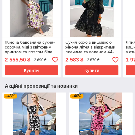
Жіноча бавовняна сукня-
Сукня бохо з вишивкою
Літн
сорочка міді з квітковим
жіноча літня з відкритими
виши
принтом та поясом біла
плечима та воланом 44-
в ет
літня 46-52 розмір
54 розміри чорна
розм
2 555,50
2 583
1 9
₴
₴
2 690 ₴
2 870 ₴
Купити
Купити
Акційні пропозиції та новинки
–46%
–46%