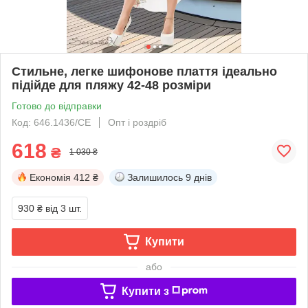
Стильне, легке шифонове плаття ідеально
підійде для пляжу 42-48 розміри
Готово до відправки
Код: 646.1436/СЕ
Опт і роздріб
618
₴
1 030 ₴
Економія
412 ₴
Залишилось
9 днів
930 ₴
від 3 шт.
Купити
або
Купити з