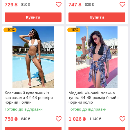
729
747
₴
₴
810 ₴
830 ₴
Купити
Купити
–10%
–10%
Класичний купальник із
Модний жіночий пляжна
зав'язками 42-48 розміри
туніка 44-48 розмір білий і
чорний і білий
чорний колір
Готово до відправки
Готово до відправки
756
1 026
₴
₴
840 ₴
1 140 ₴