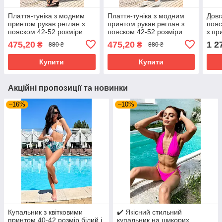
Плаття-туніка з модним
Плаття-туніка з модним
Довг
принтом рукав реглан з
принтом рукав реглан з
пояс
пояском 42-52 розміри
пояском 42-52 розміри
з пр
475,20
475,20
1 2
₴
₴
880 ₴
880 ₴
Купити
Купити
Акційні пропозиції та новинки
–16%
–10%
Купальник з квітковими
✔️ Якісний стильний
принтом 40-42 розмір білий і
купальник на шикорих