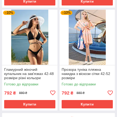
Купити
Купити
–10%
–10%
Гламурний жіночий
Прозора туніка пляжна
купальник на зав'язках 42-48
накидка з віскози сітки 42-52
розміри різні кольори
розміри
Готово до відправки
Готово до відправки
792
792
₴
₴
880 ₴
880 ₴
Купити
Купити