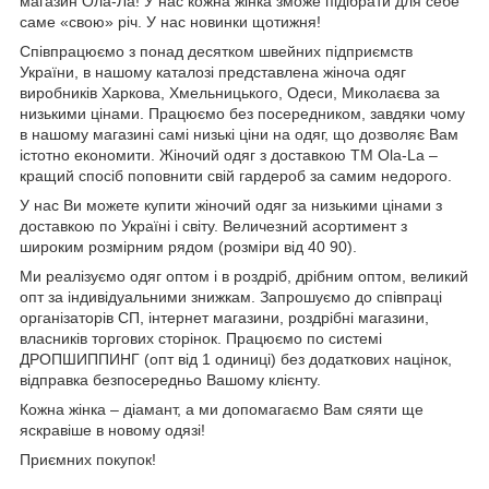
магазин Ола-Ла! У нас кожна жінка зможе підібрати для себе
саме «свою» річ. У нас новинки щотижня!
Співпрацюємо з понад десятком швейних підприємств
України, в нашому каталозі представлена жіноча одяг
виробників Харкова, Хмельницького, Одеси, Миколаєва за
низькими цінами. Працюємо без посередником, завдяки чому
в нашому магазині самі низькі ціни на одяг, що дозволяє Вам
істотно економити. Жіночий одяг з доставкою
TM
Ola
-
La
–
кращий спосіб поповнити свій гардероб за самим недорого.
У нас Ви можете купити жіночий одяг за низькими цінами з
доставкою по Україні і світу. Величезний асортимент з
широким розмірним рядом (розміри від 40 90).
Ми реалізуємо одяг оптом і в роздріб, дрібним оптом, великий
опт за індивідуальними знижкам. Запрошуємо до співпраці
організаторів СП, інтернет магазини, роздрібні магазини,
власників торгових сторінок. Працюємо по системі
ДРОПШИППИНГ (опт від 1 одиниці) без додаткових націнок,
відправка безпосередньо Вашому клієнту.
Кожна жінка – діамант, а ми допомагаємо Вам сяяти ще
яскравіше в новому одязі!
Приємних покупок!