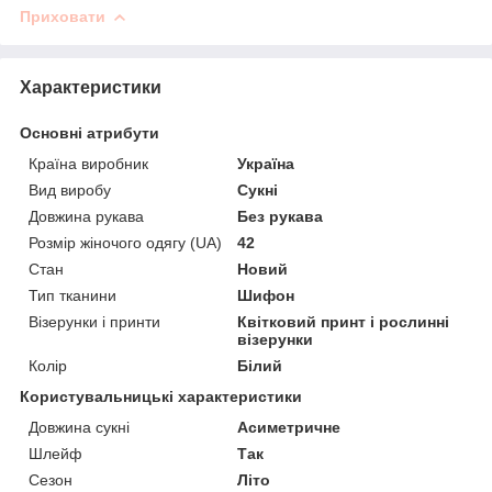
Приховати
Характеристики
Основні атрибути
Країна виробник
Україна
Вид виробу
Сукні
Довжина рукава
Без рукава
Розмір жіночого одягу (UA)
42
Стан
Новий
Тип тканини
Шифон
Візерунки і принти
Квітковий принт і рослинні
візерунки
Колір
Білий
Користувальницькі характеристики
Довжина сукні
Асиметричне
Шлейф
Так
Сезон
Літо