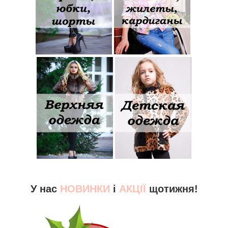
У нас
НОВИНКИ
і
АКЦІЇ
щотижня!