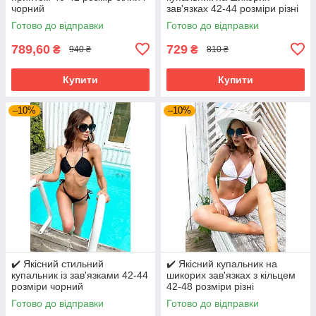
чорний
зав'язках 42-44 розміри різні
забарвлення
Готово до відправки
Готово до відправки
789,60
729
₴
₴
940 ₴
810 ₴
Купити
Купити
–10%
–10%
✔️ Якісний стильний
✔️ Якісний купальник на
купальник із зав'язками 42-44
шикорих зав'язках з кільцем
розміри чорний
42-48 розміри різні
забарвлення
Готово до відправки
Готово до відправки