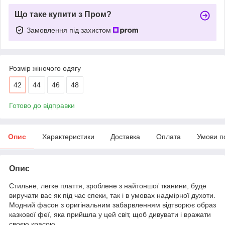
Що таке купити з Пром?
Замовлення під захистом
Розмір жіночого одягу
42
44
46
48
Готово до відправки
Опис
Характеристики
Доставка
Оплата
Умови п
Опис
Стильне, легке плаття, зроблене з найтоншої тканини, буде
виручати вас як під час спеки, так і в умовах надмірної духоти.
Модний фасон з оригінальним забарвленням відтворює образ
казкової феї, яка прийшла у цей світ, щоб дивувати і вражати
своєю красою.