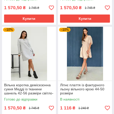
1 570,50
1 570,50
₴
₴
1 745 ₴
1 745 ₴
Купити
Купити
–10%
–10%
Вільна коротка демісезонна
Літнє плаття із фактурного
сукня Медді із тканини
льону вільного крою 44-50
шанель 42-56 разміри світло-
розміри
сіра
Готово до відправки
В наявності
1 570,50
1 116
₴
₴
1 745 ₴
1 240 ₴