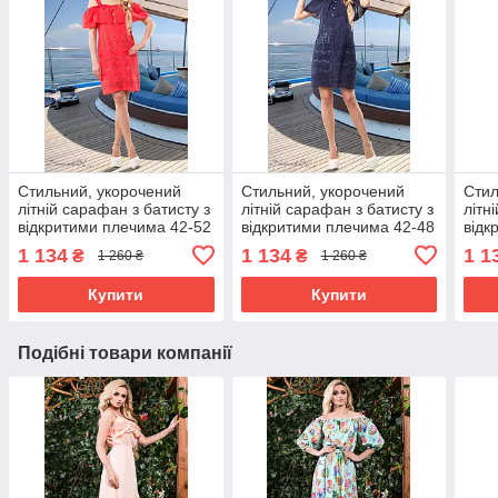
Стильний, укорочений
Стильний, укорочений
Стил
літній сарафан з батисту з
літній сарафан з батисту з
літн
відкритими плечима 42-52
відкритими плечима 42-48
відк
розміри
розміри
розм
1 134
1 134
1 1
₴
₴
1 260 ₴
1 260 ₴
Купити
Купити
Подібні товари компанії