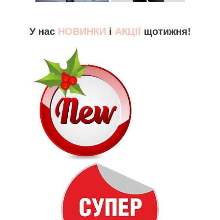
У нас
НОВИНКИ
і
АКЦІЇ
щотижня!