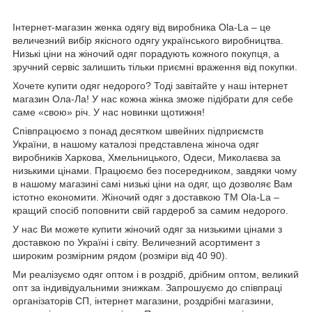
Інтернет-магазин женка одягу від виробника
Ola
-
La
– це
величезний вибір якісного одягу українського виробництва.
Низькі ціни на жіночий одяг порадують кожного покупця, а
зручний сервіс залишить тільки приємні враження від покупки.
Хочете купити одяг недорого? Тоді завітайте у наш інтернет
магазин Ола-Ла! У нас кожна жінка зможе підібрати для себе
саме «свою» річ. У нас новинки щотижня!
Співпрацюємо з понад десятком швейних підприємств
України, в нашому каталозі представлена жіноча одяг
виробників Харкова, Хмельницького, Одеси, Миколаєва за
низькими цінами. Працюємо без посередником, завдяки чому
в нашому магазині самі низькі ціни на одяг, що дозволяє Вам
істотно економити. Жіночий одяг з доставкою
TM
Ola
-
La
–
кращий спосіб поповнити свій гардероб за самим недорого.
У нас Ви можете купити жіночий одяг за низькими цінами з
доставкою по Україні і світу. Величезний асортимент з
широким розмірним рядом (розміри від 40 90).
Ми реалізуємо одяг оптом і в роздріб, дрібним оптом, великий
опт за індивідуальними знижкам. Запрошуємо до співпраці
організаторів СП, інтернет магазини, роздрібні магазини,