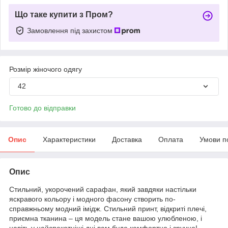
Що таке купити з Пром?
Замовлення під захистом
Розмір жіночого одягу
42
Готово до відправки
Опис
Характеристики
Доставка
Оплата
Умови п
Опис
Стильний, укорочений сарафан, який завдяки настільки
яскравого кольору і модного фасону створить по-
справжньому модний імідж. Стильний принт, відкриті плечі,
приємна тканина – ця модель стане вашою улюбленою, і
навіть у найспекотніші дні вам буде комфортно і зручно!