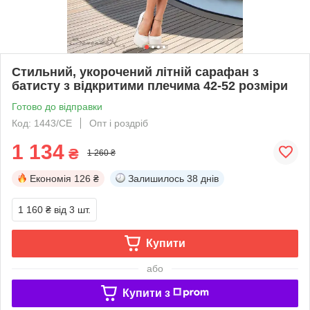
Стильний, укорочений літній сарафан з
батисту з відкритими плечима 42-52 розміри
Готово до відправки
Код: 1443/СЕ
Опт і роздріб
1 134
₴
1 260 ₴
Економія
126 ₴
Залишилось
38 днів
1 160 ₴
від 3 шт.
Купити
або
Купити з