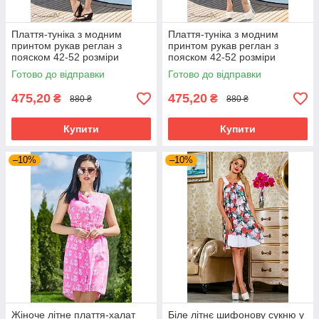
Плаття-туніка з модним
Плаття-туніка з модним
принтом рукав реглан з
принтом рукав реглан з
пояском 42-52 розміри
пояском 42-52 розміри
Готово до відправки
Готово до відправки
475,20
475,20
₴
₴
880 ₴
880 ₴
Купити
Купити
–10%
–10%
Жіноче літне плаття-халат
Біле літнє шифонову сукню у