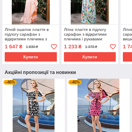
Літній ошатне плаття в
Літнє плаття в підлогу
Літн
підлогу сарафан з
сарафан з відкритими
сара
відкритими плечима з
плечима і рукавами
виши
батисту з мереживом 42-
ліхтарик 42-48 розміри
плеч
1 647
1 233
1 7
₴
₴
1 830 ₴
1 370 ₴
52 розміри
розм
Купити
Купити
Акційні пропозиції та новинки
–46%
–46%