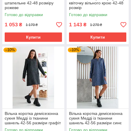
штапельне 42-48 розміру
квіточку вільного крою 42-48
рожеве
розмір
Готово до відправки
Готово до відправки
1 053
1 143
₴
₴
1 170 ₴
1 270 ₴
Купити
Купити
–10%
–10%
Вільна коротка демісезонна
Вільна коротка демісезонна
сукня Медді із тканини
сукня Медді із тканини
шанель 42-56 разміри графіт
шанель 42-56 разміри синє
Готово до відправки
Готово до відправки