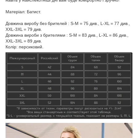
Матеріал: Батист.
Довжина виробу без брителей : S-M = 75 див., L-XL = 77 див.,
XXL-3XL = 79 див.
Довжина вироби з брителями : S-M = 83 див., L-XL = 86 див.,
XXL-3XL = 89 див.
Колір: персиковий.