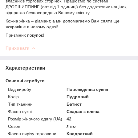
власників торгових сторінок. Працюємо по системі
ДРОПШИППИНГ (опт від 1 одиниці) без додаткових націнок,
відправка безпосередньо Вашому клієнту.
Кожна жінка – діамант, а ми допомагаємо Вам сяяти ще
яскравіше в новому одязі!
Приємних покупок!
Приховати
Характеристики
Основні атрибути
Вид виробу
Повсякденна сукня
Колір
Пудровий
Тип тканини
Батист
Фасон сукні
Спадає з плеча
Розмір жіночого одягу (UA)
42
Сезон
Літо
Фасон вирізу горловини
Квадратний