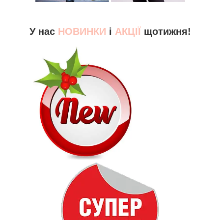
У нас
НОВИНКИ
і
АКЦІЇ
щотижня!