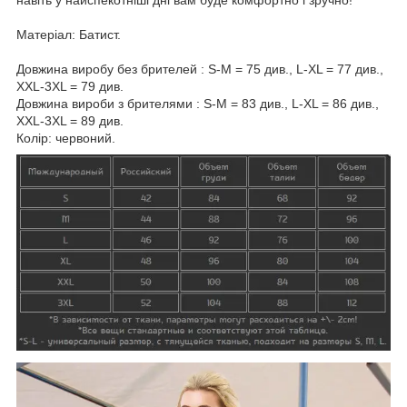
Матеріал: Батист.
Довжина виробу без брителей : S-M = 75 див., L-XL = 77 див.,
XXL-3XL = 79 див.
Довжина вироби з брителями : S-M = 83 див., L-XL = 86 див.,
XXL-3XL = 89 див.
Колір: червоний.