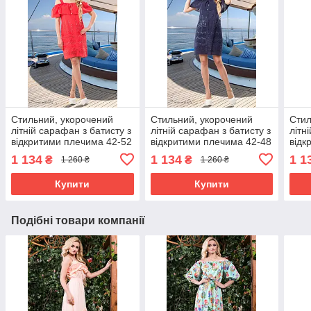
Стильний, укорочений
Стильний, укорочений
Стил
літній сарафан з батисту з
літній сарафан з батисту з
літн
відкритими плечима 42-52
відкритими плечима 42-48
відк
розміри
розміри
розм
1 134
1 134
1 1
₴
₴
1 260 ₴
1 260 ₴
Купити
Купити
Подібні товари компанії