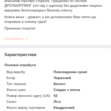
власників торгових сторінок. Працюємо по системі
ДРОПШИППИНГ (опт від 1 одиниці) без додаткових націнок,
відправка безпосередньо Вашому клієнту.
Кожна жінка – діамант, а ми допомагаємо Вам сяяти ще
яскравіше в новому одязі!
Приємних покупок!
Приховати
Характеристики
Основні атрибути
Вид виробу
Повсякденна сукня
Колір
Червоний
Тип тканини
Батист
Фасон сукні
Спадає з плеча
Розмір жіночого одягу (UA)
42
Сезон
Літо
Фасон вирізу горловини
Квадратний