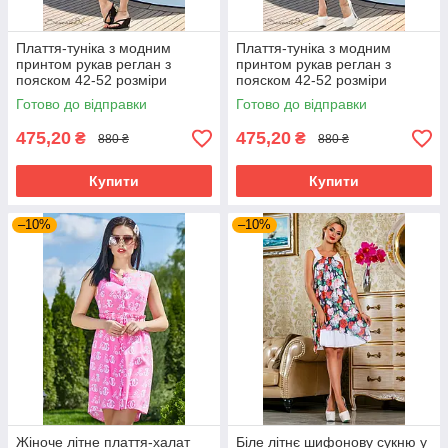
Плаття-туніка з модним
Плаття-туніка з модним
принтом рукав реглан з
принтом рукав реглан з
пояском 42-52 розміри
пояском 42-52 розміри
Готово до відправки
Готово до відправки
475,20
475,20
₴
₴
880 ₴
880 ₴
Купити
Купити
–10%
–10%
Жіноче літне плаття-халат
Біле літнє шифонову сукню у