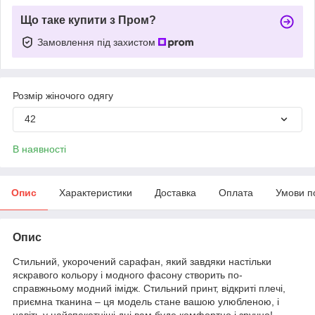
Що таке купити з Пром?
Замовлення під захистом
Розмір жіночого одягу
42
В наявності
Опис
Характеристики
Доставка
Оплата
Умови п
Опис
Стильний, укорочений сарафан, який завдяки настільки
яскравого кольору і модного фасону створить по-
справжньому модний імідж. Стильний принт, відкриті плечі,
приємна тканина – ця модель стане вашою улюбленою, і
навіть у найспекотніші дні вам буде комфортно і зручно!