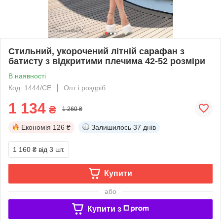
Стильний, укорочений літній сарафан з
батисту з відкритими плечима 42-52 розміри
В наявності
Код: 1444/СЕ
Опт і роздріб
1 134
₴
1 260 ₴
Економія
126 ₴
Залишилось
37 днів
1 160 ₴
від 3 шт.
Купити
або
Купити з