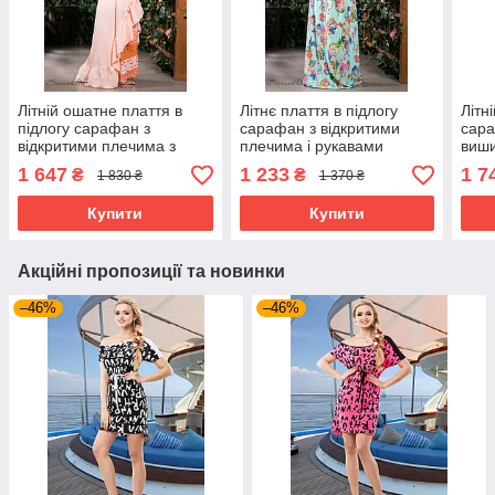
Літній ошатне плаття в
Літнє плаття в підлогу
Літн
підлогу сарафан з
сарафан з відкритими
сара
відкритими плечима з
плечима і рукавами
виши
батисту з мереживом 42-
ліхтарик 42-48 розміри
плеч
1 647
1 233
1 7
₴
₴
1 830 ₴
1 370 ₴
52 розміри
розм
Купити
Купити
Акційні пропозиції та новинки
–46%
–46%