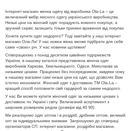
Інтернет-магазин женка одягу від виробника
Ola
-
La
– це
величезний вибір якісного одягу українського виробництва.
Низькі ціни на жіночий одяг порадують кожного покупця, а
зручний сервіс залишить тільки приємні враження від покупки.
Хочете купити одяг недорого? Тоді завітайте у наш інтернет
магазин Ола-Ла! У нас кожна жінка зможе підібрати для себе
саме «свою» річ. У нас новинки щотижня!
Співпрацюємо з понад десятком швейних підприємств
України, в нашому каталозі представлена жіноча одяг
виробників Харкова, Хмельницького, Одеси, Миколаєва за
низькими цінами. Працюємо без посередником, завдяки чому
в нашому магазині самі низькі ціни на одяг, що дозволяє Вам
істотно економити. Жіночий одяг з доставкою
TM
Ola
-
La
–
кращий спосіб поповнити свій гардероб за самим недорого.
У нас Ви можете купити жіночий одяг за низькими цінами з
доставкою по Україні і світу. Величезний асортимент з
широким розмірним рядом (розміри від 40 90).
Ми реалізуємо одяг оптом і в роздріб, дрібним оптом, великий
опт за індивідуальними знижкам. Запрошуємо до співпраці
організаторів СП, інтернет магазини, роздрібні магазини,