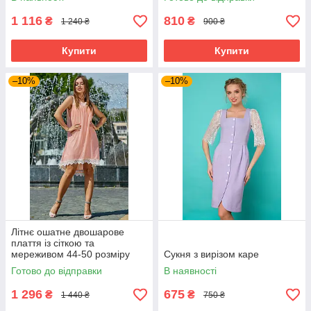
1 116
810
₴
₴
1 240 ₴
900 ₴
Купити
Купити
–10%
–10%
Літнє ошатне двошарове
плаття із сіткою та
мереживом 44-50 розміру
Сукня з вирізом каре
різні забарвлення
Готово до відправки
В наявності
Персиковий, 46
1 296
675
₴
₴
1 440 ₴
750 ₴