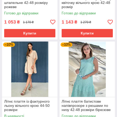
штапельне 42-48 розміру
квіточку вільного крою 42-48
рожеве
розмір
Готово до відправки
Готово до відправки
1 053
1 143
₴
₴
1 170 ₴
1 270 ₴
Купити
Купити
–10%
–10%
Літнє плаття із фактурного
Літнє плаття батистове
льону вільного крою 44-50
напівпрозоре з рюшами по
розміри
низу 42-48 розміри бірюзове
В наявності
Готово до відправки