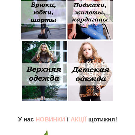
У нас
НОВИНКИ
і
АКЦІЇ
щотижня!