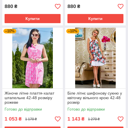
880
880
₴
₴
Купити
Купити
–10%
–10%
Жіноче літне плаття-халат
Біле літнє шифонову сукню у
штапельне 42-48 розміру
квіточку вільного крою 42-48
рожеве
розмір
Готово до відправки
Готово до відправки
1 053
1 143
₴
₴
1 170 ₴
1 270 ₴