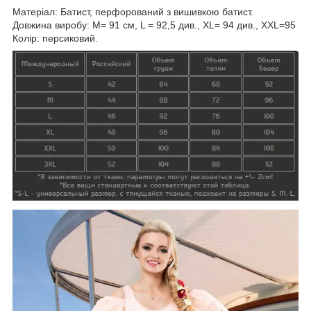
Матеріал: Батист, перфорований з вишивкою батист.
Довжина виробу: M= 91 см, L = 92,5 див., XL= 94 див., XXL=95
Колір: персиковий.