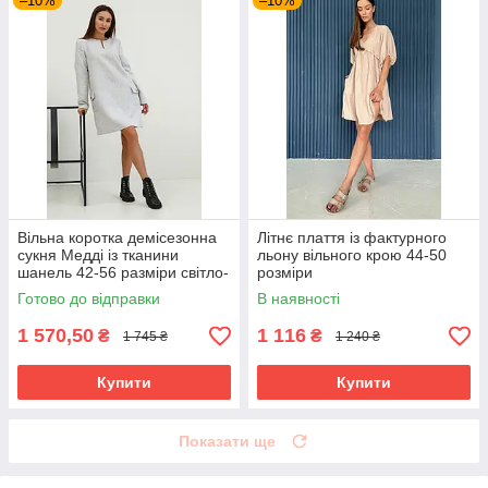
–10%
–10%
Вільна коротка демісезонна
Літнє плаття із фактурного
сукня Медді із тканини
льону вільного крою 44-50
шанель 42-56 разміри світло-
розміри
сіра
Готово до відправки
В наявності
1 570,50
1 116
₴
₴
1 745 ₴
1 240 ₴
Купити
Купити
Показати ще