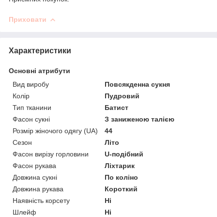
Приховати
Характеристики
Основні атрибути
Вид виробу
Повсякденна сукня
Колір
Пудровий
Тип тканини
Батист
Фасон сукні
З заниженою талією
Розмір жіночого одягу (UA)
44
Сезон
Літо
Фасон вирізу горловини
U-подібний
Фасон рукава
Ліхтарик
Довжина сукні
По коліно
Довжина рукава
Короткий
Наявність корсету
Ні
Шлейф
Ні