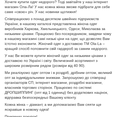
Хочете купити одяг недорого? Тоді завітайте у наш інтернет
магазин Ола-Ла! У нас кожна жінка зможе підібрати для себе
саме «свою» річ. У нас новинки щотижня!
Співпрацюємо з понад десятком швейних підприємств
України, в нашому каталозі представлена жіноча одяг
виробників Харкова, Хмельницького, Одеси, Миколаєва за
низькими цінами. Працюємо без посередником, завдяки чому
в нашому магазині самі низькі ціни на одяг, що дозволяє Вам
істотно економити. Жіночий одяг з доставкою
TM
Ola
-
La
–
кращий спосіб поповнити свій гардероб за самим недорого.
У нас Ви можете купити жіночий одяг за низькими цінами з
доставкою по Україні і світу. Величезний асортимент з
широким розмірним рядом (розміри від 40 90).
Ми реалізуємо одяг оптом і в роздріб, дрібним оптом, великий
опт за індивідуальними знижкам. Запрошуємо до співпраці
організаторів СП, інтернет магазини, роздрібні магазини,
власників торгових сторінок. Працюємо по системі
ДРОПШИППИНГ (опт від 1 одиниці) без додаткових націнок,
відправка безпосередньо Вашому клієнту.
Кожна жінка – діамант, а ми допомагаємо Вам сяяти ще
яскравіше в новому одязі!
Приємних покупок!