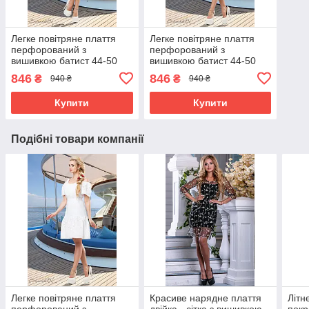
Легке повітряне плаття
Легке повітряне плаття
перфорований з
перфорований з
вишивкою батист 44-50
вишивкою батист 44-50
розміри
розміри
846
846
₴
₴
940 ₴
940 ₴
Купити
Купити
Подібні товари компанії
Легке повітряне плаття
Красиве нарядне плаття
Літн