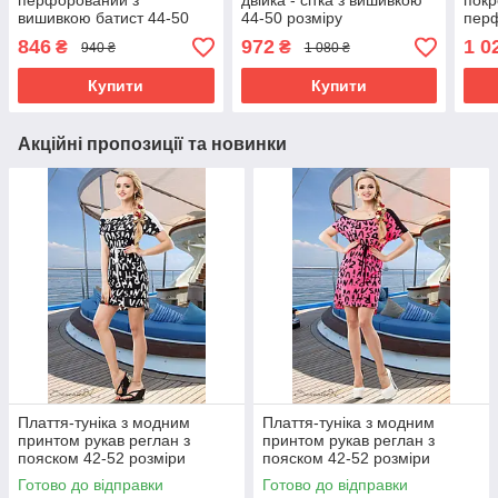
перфорований з
двійка - сітка з вишивкою
покр
вишивкою батист 44-50
44-50 розміру
пер
розміри
віск
846
972
1 0
₴
₴
940 ₴
1 080 ₴
розм
Купити
Купити
Акційні пропозиції та новинки
Плаття-туніка з модним
Плаття-туніка з модним
принтом рукав реглан з
принтом рукав реглан з
пояском 42-52 розміри
пояском 42-52 розміри
Готово до відправки
Готово до відправки