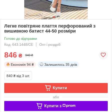
Легке повітряне плаття перфорований з
вишивкою батист 44-50 розміри
Готово до відправки
Код: 643.1448/СЕ
Опт і роздріб
846
₴
940 ₴
Економія
94 ₴
Залишилось
35 днів
840 ₴
від 3 шт.
Купити
або
Купити з