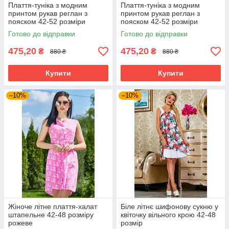
Плаття-туніка з модним
Плаття-туніка з модним
принтом рукав реглан з
принтом рукав реглан з
пояском 42-52 розміри
пояском 42-52 розміри
Готово до відправки
Готово до відправки
475,20
475,20
₴
₴
880 ₴
880 ₴
Купити
Купити
–10%
–10%
Жіноче літне плаття-халат
Біле літнє шифонову сукню у
штапельне 42-48 розміру
квіточку вільного крою 42-48
рожеве
розмір