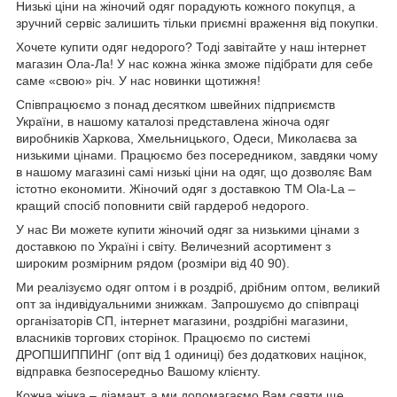
Низькі ціни на жіночий одяг порадують кожного покупця, а
зручний сервіс залишить тільки приємні враження від покупки.
Хочете купити одяг недорого? Тоді завітайте у наш інтернет
магазин Ола-Ла! У нас кожна жінка зможе підібрати для себе
саме «свою» річ. У нас новинки щотижня!
Співпрацюємо з понад десятком швейних підприємств
України, в нашому каталозі представлена жіноча одяг
виробників Харкова, Хмельницького, Одеси, Миколаєва за
низькими цінами. Працюємо без посередником, завдяки чому
в нашому магазині самі низькі ціни на одяг, що дозволяє Вам
істотно економити. Жіночий одяг з доставкою
TM
Ola
-
La
–
кращий спосіб поповнити свій гардероб недорого.
У нас Ви можете купити жіночий одяг за низькими цінами з
доставкою по Україні і світу. Величезний асортимент з
широким розмірним рядом (розміри від 40 90).
Ми реалізуємо одяг оптом і в роздріб, дрібним оптом, великий
опт за індивідуальними знижкам. Запрошуємо до співпраці
організаторів СП, інтернет магазини, роздрібні магазини,
власників торгових сторінок. Працюємо по системі
ДРОПШИППИНГ (опт від 1 одиниці) без додаткових націнок,
відправка безпосередньо Вашому клієнту.
Кожна жінка – діамант, а ми допомагаємо Вам сяяти ще