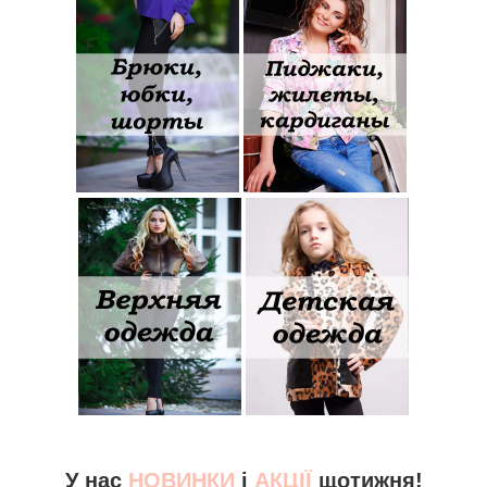
У нас
НОВИНКИ
і
АКЦІЇ
щотижня!