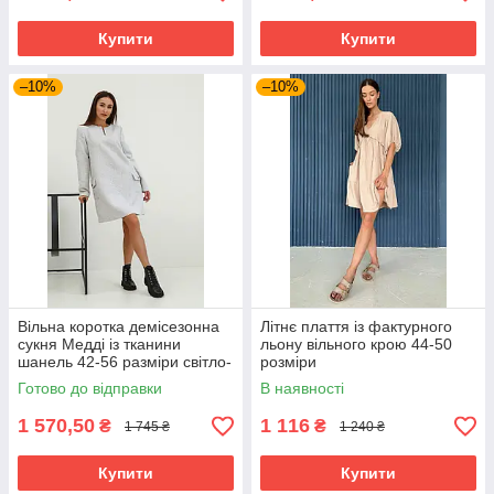
Купити
Купити
–10%
–10%
Вільна коротка демісезонна
Літнє плаття із фактурного
сукня Медді із тканини
льону вільного крою 44-50
шанель 42-56 разміри світло-
розміри
сіра
Готово до відправки
В наявності
1 570,50
1 116
₴
₴
1 745 ₴
1 240 ₴
Купити
Купити