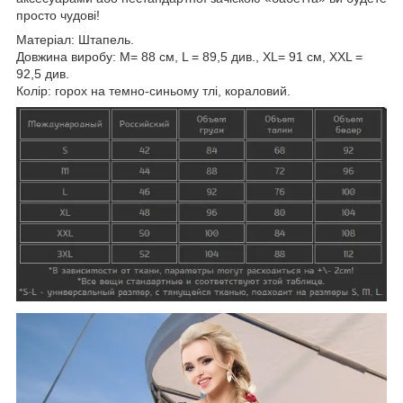
просто чудові!
Матеріал: Штапель.
Довжина виробу: M= 88 см, L = 89,5 див., XL= 91 см, XXL =
92,5 див.
Колір: горох на темно-синьому тлі, кораловий.