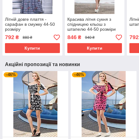
Літній довге плаття -
Красива літня сукня з
Літн
сарафан в смужку 44-50
спідницею кльош з
штап
розміру
штапелю 44-50 розміри
792
846
792
₴
₴
880 ₴
940 ₴
Купити
Купити
Акційні пропозиції та новинки
–46%
–46%