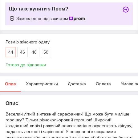
Що таке купити з Пром?
Замовлення під захистом
Розмір жіночого одягу
44
46
48
50
Готово до відправки
Опис
Характеристики
Доставка
Оплата
Умови п
Опис
Веселий літній вінтажний сарафанчик! Що може бути миліше
горошку? Тільки різнокольоровий горошок! Широкий
квадратний виріз і рожевий поясок вигідно окреслюють фігуру,
надають легкості і чарівності. У поєднанні з яскравими
аксесуарами або нестандартної зачіскою «бабетта» ви будете