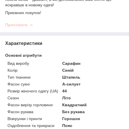
яскравіше в новому одязі!
Приємних покупок!
Приховати
Характеристики
Основні атрибути
Вид виробу
Сарафан
Колір
Синій
Тип тканини
Штапель
Фасон сукні
А-силует
Розмір жіночого одягу (UA)
44
Сезон
Літо
Фасон вирізу горловини
Квадратний
Фасон рукава
Без рукава
Візерунки і принти
Горошок
Оздоблення та прикраси
Пояс