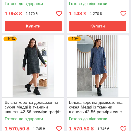
Готово до відправки
Готово до відправки
1 053
1 143
₴
₴
1 170 ₴
1 270 ₴
Купити
Купити
–10%
–10%
Вільна коротка демісезонна
Вільна коротка демісезонна
сукня Медді із тканини
сукня Медді із тканини
шанель 42-56 разміри графіт
шанель 42-56 разміри синє
Готово до відправки
Готово до відправки
1 570,50
1 570,50
₴
₴
1 745 ₴
1 745 ₴