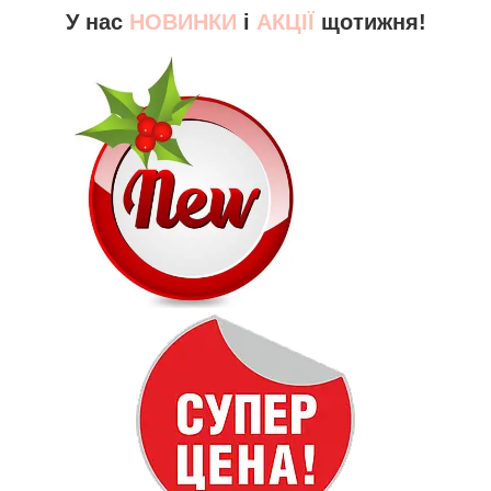
У нас
НОВИНКИ
і
АКЦІЇ
щотижня!