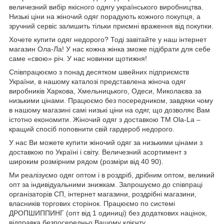
величезний вибір якісного одягу українського виробництва.
Низькі ціни на жіночий одяг порадують кожного покупця, а
зручний сервіс залишить тільки приємні враження від покупки.
Хочете купити одяг недорого? Тоді завітайте у наш інтернет
магазин Ола-Ла! У нас кожна жінка зможе підібрати для себе
саме «свою» річ. У нас новинки щотижня!
Співпрацюємо з понад десятком швейних підприємств
України, в нашому каталозі представлена жіноча одяг
виробників Харкова, Хмельницького, Одеси, Миколаєва за
низькими цінами. Працюємо без посередником, завдяки чому
в нашому магазині самі низькі ціни на одяг, що дозволяє Вам
істотно економити. Жіночий одяг з доставкою
TM
Ola
-
La
–
кращий спосіб поповнити свій гардероб недорого.
У нас Ви можете купити жіночий одяг за низькими цінами з
доставкою по Україні і світу. Величезний асортимент з
широким розмірним рядом (розміри від 40 90).
Ми реалізуємо одяг оптом і в роздріб, дрібним оптом, великий
опт за індивідуальними знижкам. Запрошуємо до співпраці
організаторів СП, інтернет магазини, роздрібні магазини,
власників торгових сторінок. Працюємо по системі
ДРОПШИППИНГ (опт від 1 одиниці) без додаткових націнок,
відправка безпосередньо Вашому клієнту.