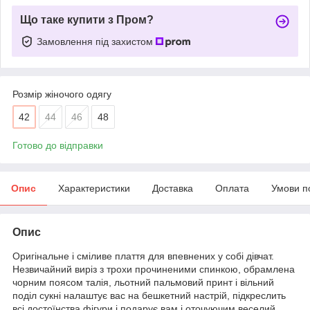
Що таке купити з Пром?
Замовлення під захистом
Розмір жіночого одягу
42
44
46
48
Готово до відправки
Опис
Характеристики
Доставка
Оплата
Умови п
Опис
Оригінальне і сміливе плаття для впевнених у собі дівчат.
Незвичайний виріз з трохи прочиненими спинкою, обрамлена
чорним поясом талія, льотний пальмовий принт і вільний
поділ сукні налаштує вас на бешкетний настрій, підкреслить
всі достоїнства фігури і подарує вам і оточуючим веселий