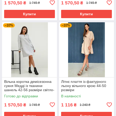
1 570,50
1 570,50
₴
₴
1 745 ₴
1 745 ₴
Купити
Купити
–10%
–10%
Вільна коротка демісезонна
Літнє плаття із фактурного
сукня Медді із тканини
льону вільного крою 44-50
шанель 42-56 разміри світло-
розміри
сіра
Готово до відправки
В наявності
1 570,50
1 116
₴
₴
1 745 ₴
1 240 ₴
Купити
Купити