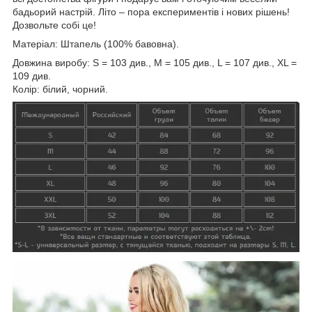
бадьорий настрій. Літо – пора експериментів і нових рішень!
Дозвольте собі це!
Матеріал: Штапель (100% бавовна).
Довжина виробу: S = 103 див., M = 105 див., L = 107 див., XL =
109 див.
Колір: білий, чорний.