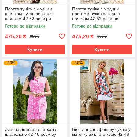
Плаття-туніка з модним
Плаття-туніка з модним
принтом рукав реглан з
принтом рукав реглан з
пояском 42-52 розміри
пояском 42-52 розміри
Готово до відправки
Готово до відправки
475,20
475,20
₴
₴
880 ₴
880 ₴
Купити
Купити
–10%
–10%
Жіноче літне плаття-халат
Біле літнє шифонову сукню у
штапельне 42-48 розміру
квіточку вільного крою 42-48