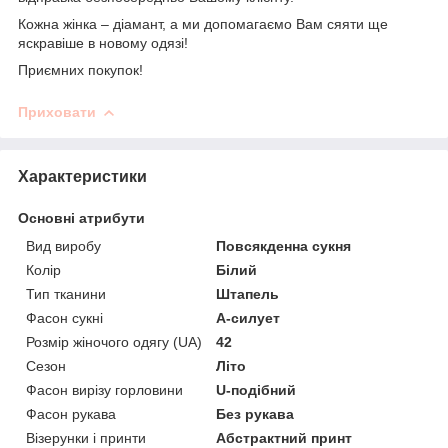
Кожна жінка – діамант, а ми допомагаємо Вам сяяти ще
яскравіше в новому одязі!
Приємних покупок!
Приховати
Характеристики
Основні атрибути
Вид виробу
Повсякденна сукня
Колір
Білий
Тип тканини
Штапель
Фасон сукні
А-силует
Розмір жіночого одягу (UA)
42
Сезон
Літо
Фасон вирізу горловини
U-подібний
Фасон рукава
Без рукава
Візерунки і принти
Абстрактний принт