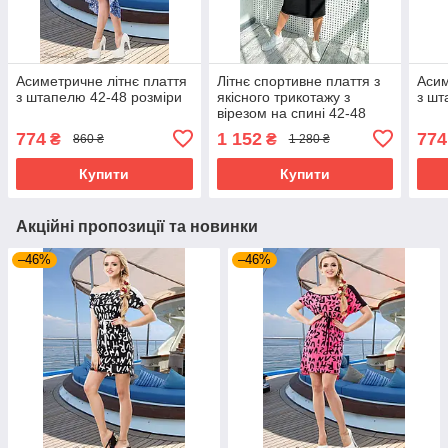
Асиметричне літнє плаття
Літнє спортивне плаття з
Асим
з штапелю 42-48 розміри
якісного трикотажу з
з шт
вірезом на спині 42-48
розміри разніе
774
1 152
774
₴
₴
860 ₴
1 280 ₴
забарвлення
Купити
Купити
Акційні пропозиції та новинки
–46%
–46%