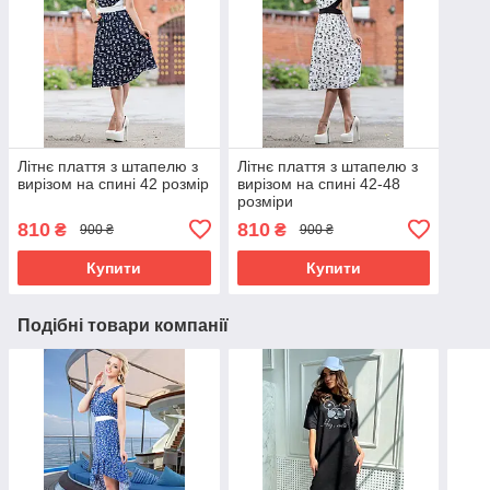
Літнє плаття з штапелю з
Літнє плаття з штапелю з
вирізом на спині 42 розмір
вирізом на спині 42-48
розміри
810
810
₴
₴
900 ₴
900 ₴
Купити
Купити
Подібні товари компанії