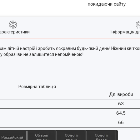
покидаючи сайту.
арактеристики
Інформація д
ам літній настрій і зробить яскравим будь-який день! Ніжний кві
му образі ви не залишитеся непоміченою!
Розмірна таблиця
Дл. вироби
63
64,5
66