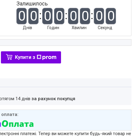
Залишилось
0
0
0
0
0
0
0
0
Днів
Годин
Хвилин
Секунд
Купити з
ротягом 14 днів
за рахунок покупця
лектронні платежі. Тепер ви можете купити будь-який товар не