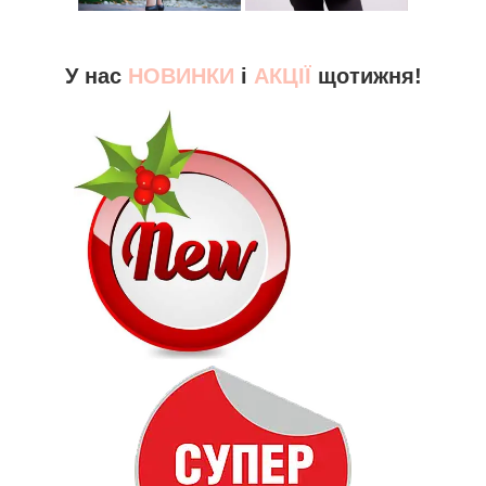
У нас
НОВИНКИ
і
АКЦІЇ
щотижня!