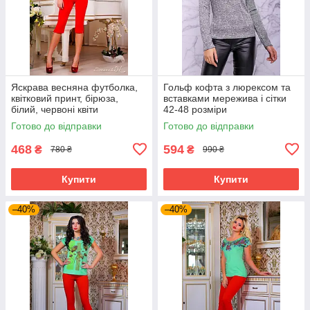
Яскрава весняна футболка,
Гольф кофта з люрексом та
квітковий принт, бірюза,
вставками мережива і сітки
білий, червоні квіти
42-48 розміри
Готово до відправки
Готово до відправки
468
594
₴
₴
780 ₴
990 ₴
Купити
Купити
–40%
–40%