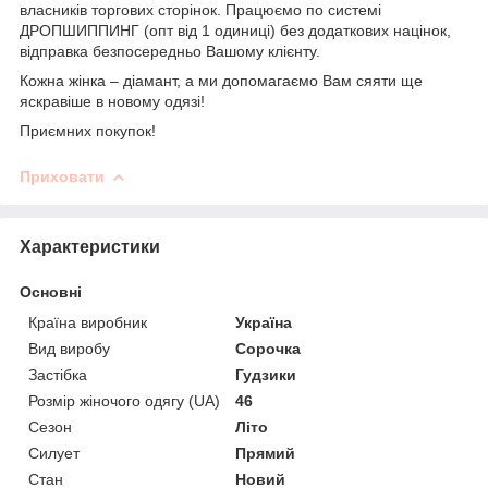
власників торгових сторінок. Працюємо по системі
ДРОПШИППИНГ (опт від 1 одиниці) без додаткових націнок,
відправка безпосередньо Вашому клієнту.
Кожна жінка – діамант, а ми допомагаємо Вам сяяти ще
яскравіше в новому одязі!
Приємних покупок!
Приховати
Характеристики
Основні
Країна виробник
Україна
Вид виробу
Сорочка
Застібка
Гудзики
Розмір жіночого одягу (UA)
46
Сезон
Літо
Силует
Прямий
Стан
Новий