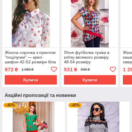
Жіноча сорочка з принтом
Літня футболка туніка в
Жіно
"поцілунки" — креп-
клітку великого розміру
каше
шифон 42-52 розміри біла
48-54 розміру
овер
соро
972
531
1 2
₴
₴
1 080 ₴
590 ₴
демі
розм
Купити
Купити
Акційні пропозиції та новинки
–40%
–40%