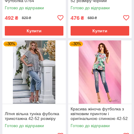
Футболка 0764
52 розміру чорний
Готово до відправки
Готово до відправки
492
476
₴
₴
820 ₴
680 ₴
Купити
Купити
–30%
–30%
Красива жіноча футболка з
Літня вільна туніка фуболка
квітковим принтом і
трикотажна 42-52 розміру
оригінальною спинкою 42-52
розміри
Готово до відправки
Готово до відправки