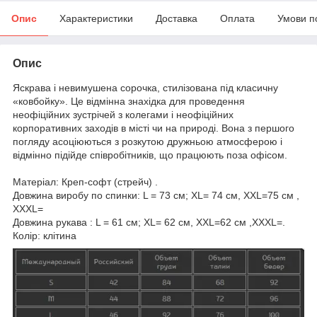
Опис
Характеристики
Доставка
Оплата
Умови п
Опис
Яскрава і невимушена сорочка, стилізована під класичну
«ковбойку». Це відмінна знахідка для проведення
неофіційних зустрічей з колегами і неофіційних
корпоративних заходів в місті чи на природі. Вона з першого
погляду асоціюються з розкутою дружньою атмосферою і
відмінно підійде співробітників, що працюють поза офісом.
Матеріал: Креп-софт (стрейч) .
Довжина виробу по спинки: L = 73 см; XL= 74 см, XXL=75 см ,
XXXL=
Довжина рукава : L = 61 см; XL= 62 см, XXL=62 см ,XXXL=.
Колір: клітина