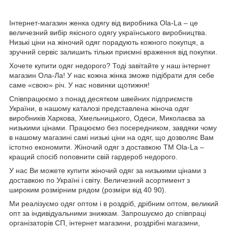
Інтернет-магазин женка одягу від виробника
Ola
-
La
– це
величезний вибір якісного одягу українського виробництва.
Низькі ціни на жіночий одяг порадують кожного покупця, а
зручний сервіс залишить тільки приємні враження від покупки.
Хочете купити одяг недорого? Тоді завітайте у наш інтернет
магазин Ола-Ла! У нас кожна жінка зможе підібрати для себе
саме «свою» річ. У нас новинки щотижня!
Співпрацюємо з понад десятком швейних підприємств
України, в нашому каталозі представлена жіноча одяг
виробників Харкова, Хмельницького, Одеси, Миколаєва за
низькими цінами. Працюємо без посередником, завдяки чому
в нашому магазині самі низькі ціни на одяг, що дозволяє Вам
істотно економити. Жіночий одяг з доставкою
TM
Ola
-
La
–
кращий спосіб поповнити свій гардероб недорого.
У нас Ви можете купити жіночий одяг за низькими цінами з
доставкою по Україні і світу. Величезний асортимент з
широким розмірним рядом (розміри від 40 90).
Ми реалізуємо одяг оптом і в роздріб, дрібним оптом, великий
опт за індивідуальними знижкам. Запрошуємо до співпраці
організаторів СП, інтернет магазини, роздрібні магазини,