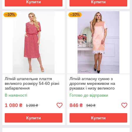
Купити
Купити
–10%
–10%
Літній штапельне плаття
Літній атласну сукню з
великого розміру 54-60 різні
дорогим мереживом на
забарвлення
рукавах і низу великого
розміру 50-56 розміру
В наявності
Готово до відправки
1 080
846
₴
₴
1 200 ₴
940 ₴
Купити
Купити