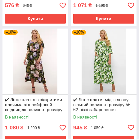
576
1 071
₴
₴
640 ₴
1 190 ₴
Купити
Купити
–10%
–10%
✔️ Літнє плаття з відкритими
✔️ Літнє плаття міді з льону
плечима зі шлейфовой
вільний великого розміру 56-
спідницею великого розміру
62 різні забарвлення
54-60
В наявності
В наявності
1 080
945
₴
₴
1 200 ₴
1 050 ₴