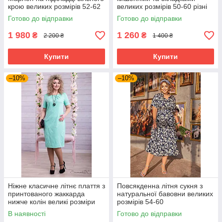
крою великих розмірів 52-62
великих розмірів 50-60 різні
різні кольори
кольори сіра
Готово до відправки
Готово до відправки
1 980
1 260
₴
₴
2 200 ₴
1 400 ₴
Купити
Купити
–10%
–10%
Ніжне класичне літнє плаття з
Повсякденна літня сукня з
принтованого жаккарда
натуральної бавовни великих
нижче колін великі розміри
розмірів 54-60
48-54
В наявності
Готово до відправки