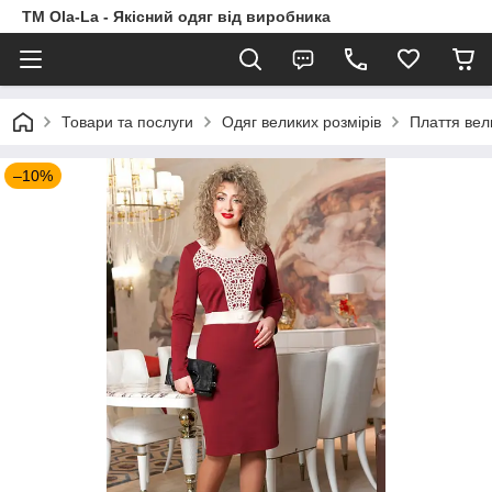
TM Ola-La - Якісний одяг від виробника
Товари та послуги
Одяг великих розмірів
Плаття вел
–10%