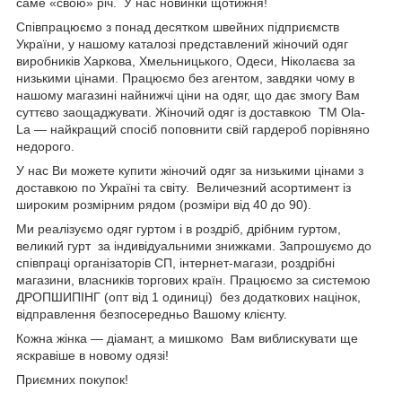
саме «свою» річ. У нас новинки щотижня!
Співпрацюємо з понад десятком швейних підприємств
України, у нашому каталозі представлений жіночий одяг
виробників Харкова, Хмельницького, Одеси, Ніколаєва за
низькими цінами. Працюємо без агентом, завдяки чому в
нашому магазині найнижчі ціни на одяг, що дає змогу Вам
суттєво заощаджувати. Жіночий одяг із доставкою
TM
Ola
-
La
— найкращий спосіб поповнити свій гардероб порівняно
недорого.
У нас Ви можете купити жіночий одяг за низькими цінами з
доставкою по Україні та світу. Величезний асортимент із
широким розмірним рядом (розміри від 40 до 90).
Ми реалізуємо одяг гуртом і в роздріб, дрібним гуртом,
великий гурт за індивідуальними знижками. Запрошуємо до
співпраці організаторів СП, інтернет-магази, роздрібні
магазини, власників торгових країн. Працюємо за системою
ДРОПШИПІНГ (опт від 1 одиниці) без додаткових націнок,
відправлення безпосередньо Вашому клієнту.
Кожна жінка — діамант, а мишкомо Вам виблискувати ще
яскравіше в новому одязі!
Приємних покупок!