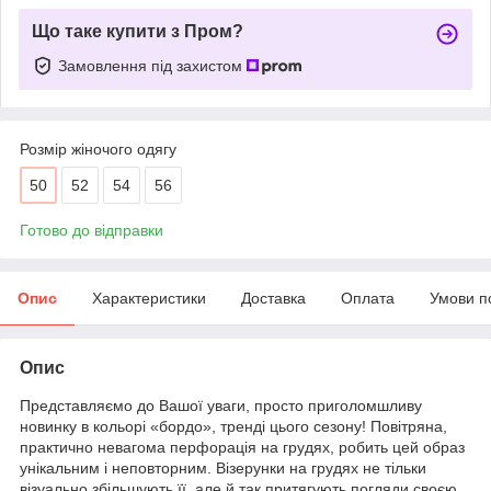
Що таке купити з Пром?
Замовлення під захистом
Розмір жіночого одягу
50
52
54
56
Готово до відправки
Опис
Характеристики
Доставка
Оплата
Умови п
Опис
Представляємо до Вашої уваги, просто приголомшливу
новинку в кольорі «бордо», тренді цього сезону! Повітряна,
практично невагома перфорація на грудях, робить цей образ
унікальним і неповторним. Візерунки на грудях не тільки
візуально збільшують її, але й так притягують погляди своєю