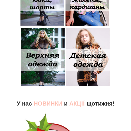
У нас
НОВИНКИ
и
АКЦІЇ
щотижня!