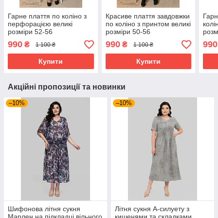
Гарне плаття по коліно з
Красиве плаття завдовжки
Гарн
перфорацією великі
по коліно з принтом великі
колі
розміри 52-56
розміри 50-56
розм
990
990
990
₴
₴
1 100 ₴
1 100 ₴
Купити
Купити
Акційні пропозиції та новинки
–10%
–10%
Шифонова літня сукня
Літня сукня А-силуету з
Марлен на підкладці вільного
кишенями та складками