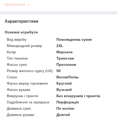
Приховати
Характеристики
Основні атрибути
Вид виробу
Повсякденна сукня
Міжнародний розмір
2XL
Колір
Марсала
Тип тканини
Трикотаж
Фасон сукні
Приталене
Розмір жіночого одягу (UA)
50
Сезон
Весна/Осінь
Фасон вирізу горловини
Круглий
Фасон рукава
Вузький
Візерунки і принти
Без візерунків і принтів
Оздоблення та прикраси
Перфорація
Довжина сукні
По коліно
Довжина рукава
Довгий