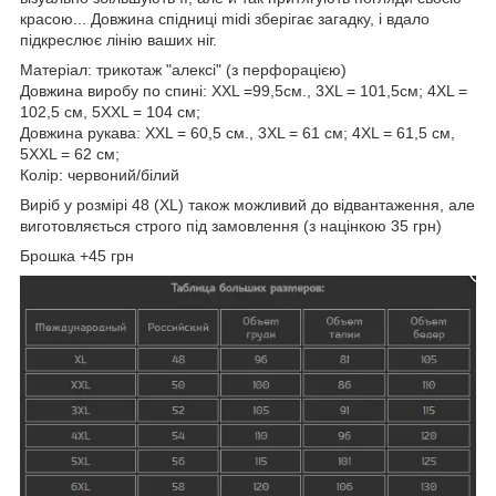
красою... Довжина спідниці midi зберігає загадку, і вдало
підкреслює лінію ваших ніг.
Матеріал: трикотаж "алексі" (з перфорацією)
Довжина виробу по спині: XXL =99,5см., 3XL = 101,5см; 4XL =
102,5 см, 5XXL = 104 см;
Довжина рукава: XXL = 60,5 см., 3XL = 61 см; 4XL = 61,5 см,
5XXL = 62 см;
Колір: червоний/білий
Виріб у розмірі 48 (XL) також можливий до відвантаження, але
виготовляється строго під замовлення (з націнкою 35 грн)
Брошка +45 грн