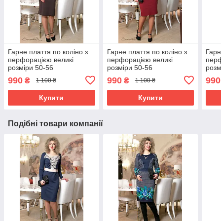
Гарне плаття по коліно з
Гарне плаття по коліно з
Гарн
перфорацією великі
перфорацією великі
перф
розміри 50-56
розміри 50-56
розм
990
990
990
₴
₴
1 100 ₴
1 100 ₴
Купити
Купити
Подібні товари компанії