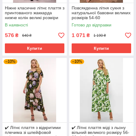
Ніжне класичне літнє плаття з
Повсякденна літня сукня з
принтованого жаккарда
натуральної бавовни великих
нижче колін великі розміри
розмірів 54-60
48-54
В наявності
Готово до відправки
576
1 071
₴
₴
640 ₴
1 190 ₴
Купити
Купити
–10%
–10%
✔️ Літнє плаття з відкритими
✔️ Літнє плаття міді з льону
плечима зі шлейфовой
вільний великого розміру 56-