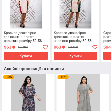
Красиве двоколірне
Красиве двоколірне
Стр
трикотажне плаття
трикотажне плаття
плат
великого розміру 52-58
великого розміру 52-58
розм
розміру
розміру
963
963
594
₴
₴
1 070 ₴
1 070 ₴
Купити
Купити
Акційні пропозиції та новинки
–10%
–10%