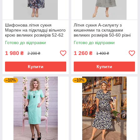
Шифонова літня сукня
Літня сукня А-силуету з
Марлен на підкладці вільного
кишенями та складками
крою великих розмірів 52-62
великих розмірів 50-60 різні
різні кольори
кольори сіра
Готово до відправки
Готово до відправки
1 980
1 260
₴
₴
2 200 ₴
1 400 ₴
Купити
Купити
–10%
–10%