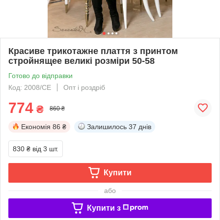
Красиве трикотажне плаття з принтом
стройнящее великі розміри 50-58
Готово до відправки
Код: 2008/СЕ
Опт і роздріб
774
₴
860 ₴
Економія
86 ₴
Залишилось
37 днів
830 ₴
від 3 шт.
Купити
або
Купити з