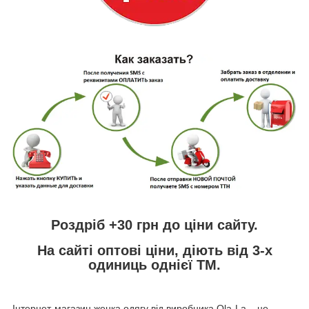
Роздріб +30 грн
до ціни сайту.
На сайті
оптові ціни,
діють від 3-х
одиниць однієї ТМ.
Інтернет-магазин женка одягу від виробника
Ola
-
La
– це