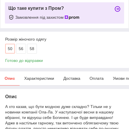
Що таке купити з Пром?
Замовлення під захистом
Розмір жіночого одягу
50
56
58
Готово до відправки
Опис
Характеристики
Доставка
Оплата
Умови п
Опис
А хто казав, що бути модною дуже складно? Тільки не у
новинки компанії Ола-Ла. У наступаючої весни в нашому
вбранні, ти відчуєш себе Богинею. І це буде виправдано!
Адже в настільки гарному, так витончено облягаючому твою
фігуру плаття, просто неможливо відчувати себе по-іншому.