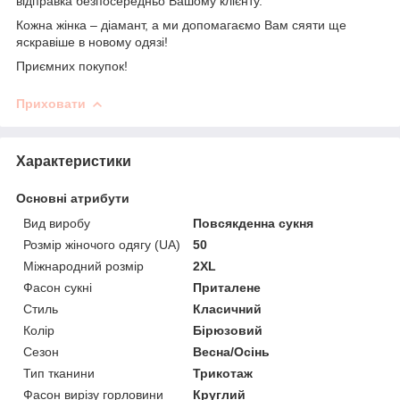
відправка безпосередньо Вашому клієнту.
Кожна жінка – діамант, а ми допомагаємо Вам сяяти ще
яскравіше в новому одязі!
Приємних покупок!
Приховати
Характеристики
Основні атрибути
Вид виробу
Повсякденна сукня
Розмір жіночого одягу (UA)
50
Міжнародний розмір
2XL
Фасон сукні
Приталене
Стиль
Класичний
Колір
Бірюзовий
Сезон
Весна/Осінь
Тип тканини
Трикотаж
Фасон вирізу горловини
Круглий