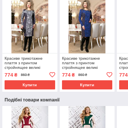
Красиве трикотажне
Красиве трикотажне
Крас
плаття з принтом
плаття з принтом
плат
стройнящее великі
стройнящее великі
стро
розміри 50
розміри 50-56
розм
774
774
774
₴
₴
860 ₴
860 ₴
Купити
Купити
Подібні товари компанії