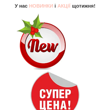
У нас
НОВИНКИ
і
АКЦІЇ
щотижня!