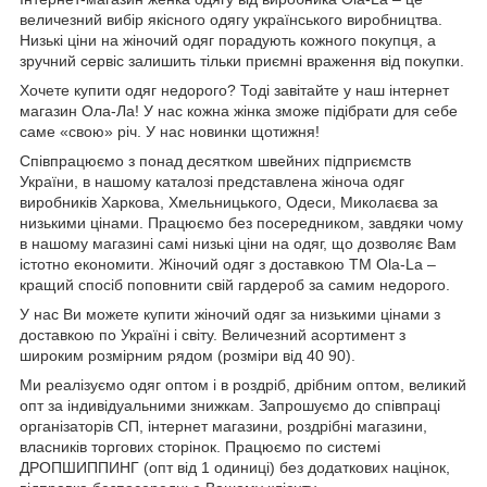
величезний вибір якісного одягу українського виробництва.
Низькі ціни на жіночий одяг порадують кожного покупця, а
зручний сервіс залишить тільки приємні враження від покупки.
Хочете купити одяг недорого? Тоді завітайте у наш інтернет
магазин Ола-Ла! У нас кожна жінка зможе підібрати для себе
саме «свою» річ. У нас новинки щотижня!
Співпрацюємо з понад десятком швейних підприємств
України, в нашому каталозі представлена жіноча одяг
виробників Харкова, Хмельницького, Одеси, Миколаєва за
низькими цінами. Працюємо без посередником, завдяки чому
в нашому магазині самі низькі ціни на одяг, що дозволяє Вам
істотно економити. Жіночий одяг з доставкою
TM
Ola
-
La
–
кращий спосіб поповнити свій гардероб за самим недорого.
У нас Ви можете купити жіночий одяг за низькими цінами з
доставкою по Україні і світу. Величезний асортимент з
широким розмірним рядом (розміри від 40 90).
Ми реалізуємо одяг оптом і в роздріб, дрібним оптом, великий
опт за індивідуальними знижкам. Запрошуємо до співпраці
організаторів СП, інтернет магазини, роздрібні магазини,
власників торгових сторінок. Працюємо по системі
ДРОПШИППИНГ (опт від 1 одиниці) без додаткових націнок,