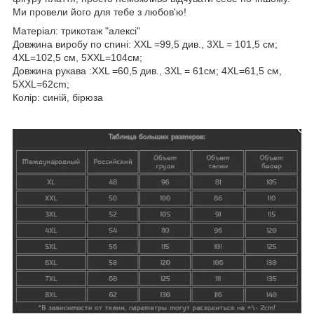
Ми провели його для тебе з любов'ю!
Матеріал: трикотаж "алексі"
Довжина виробу по спині: XXL =99,5 див., 3XL = 101,5 см;
4XL=102,5 см, 5XXL=104см;
Довжина рукава :XXL =60,5 див., 3XL = 61см; 4XL=61,5 см,
5XXL=62cm;
Колір: синій, бірюза