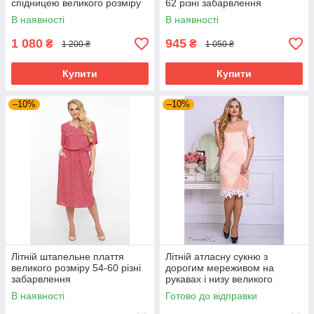
спідницею великого розміру
62 різні забарвлення
54-60
В наявності
В наявності
1 080
945
₴
₴
1 200 ₴
1 050 ₴
Купити
Купити
–10%
–10%
Літній штапельне плаття
Літній атласну сукню з
великого розміру 54-60 різні
дорогим мереживом на
забарвлення
рукавах і низу великого
розміру 50-56 розміру
В наявності
Готово до відправки