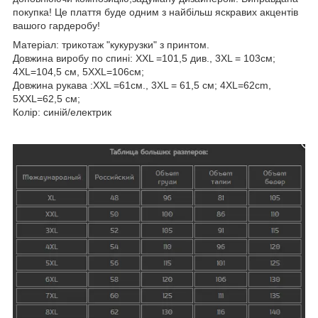
покупка! Це плаття буде одним з найбільш яскравих акцентів
вашого гардеробу!
Матеріал: трикотаж "кукурузки" з принтом.
Довжина виробу по спині: XXL =101,5 див., 3XL = 103см;
4XL=104,5 см, 5XXL=106см;
Довжина рукава :XXL =61см., 3XL = 61,5 см; 4XL=62cm,
5XXL=62,5 см;
Колір: синій/електрик