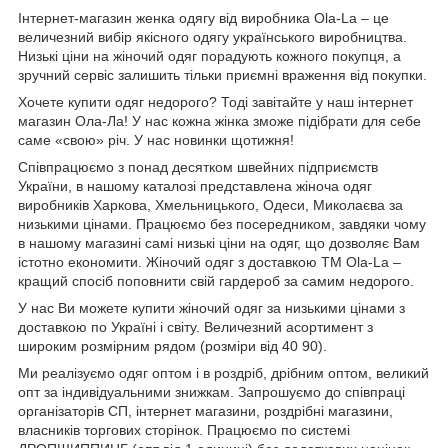
Інтернет-магазин женка одягу від виробника
Ola
-
La
– це
величезний вибір якісного одягу українського виробництва.
Низькі ціни на жіночий одяг порадують кожного покупця, а
зручний сервіс залишить тільки приємні враження від покупки.
Хочете купити одяг недорого? Тоді завітайте у наш інтернет
магазин Ола-Ла! У нас кожна жінка зможе підібрати для себе
саме «свою» річ. У нас новинки щотижня!
Співпрацюємо з понад десятком швейних підприємств
України, в нашому каталозі представлена жіноча одяг
виробників Харкова, Хмельницького, Одеси, Миколаєва за
низькими цінами. Працюємо без посередником, завдяки чому
в нашому магазині самі низькі ціни на одяг, що дозволяє Вам
істотно економити. Жіночий одяг з доставкою
TM
Ola
-
La
–
кращий спосіб поповнити свій гардероб за самим недорого.
У нас Ви можете купити жіночий одяг за низькими цінами з
доставкою по Україні і світу. Величезний асортимент з
широким розмірним рядом (розміри від 40 90).
Ми реалізуємо одяг оптом і в роздріб, дрібним оптом, великий
опт за індивідуальними знижкам. Запрошуємо до співпраці
організаторів СП, інтернет магазини, роздрібні магазини,
власників торгових сторінок. Працюємо по системі