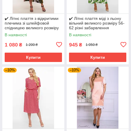
✔️ Літнє плаття з відкритими
✔️ Літнє плаття міді з льону
плечима зі шлейфовой
вільний великого розміру 56-
спідницею великого розміру
62 різні забарвлення
54-60
В наявності
В наявності
1 080
945
₴
₴
1 200 ₴
1 050 ₴
Купити
Купити
–10%
–10%