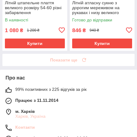
Літній штапельне плаття
Літній атласну сукню з
великого розміру 54-60 різні
дорогим мереживом на
забарвлення
рукавах і низу великого
розміру 50-56 розміру
В наявності
Готово до відправки
1 080
846
₴
₴
1 200 ₴
940 ₴
Купити
Купити
Показати ще
Про нас
99% позитивних з 225 відгуків за рік
Працює з 11.11.2014
м. Харків
Харків, Україна
Контакти