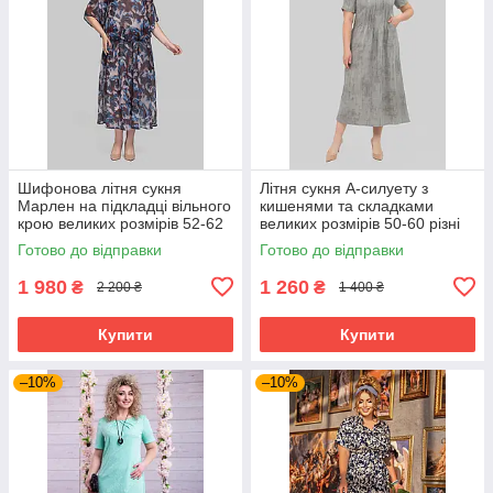
Шифонова літня сукня
Літня сукня А-силуету з
Марлен на підкладці вільного
кишенями та складками
крою великих розмірів 52-62
великих розмірів 50-60 різні
різні кольори
кольори сіра
Готово до відправки
Готово до відправки
1 980
1 260
₴
₴
2 200 ₴
1 400 ₴
Купити
Купити
–10%
–10%