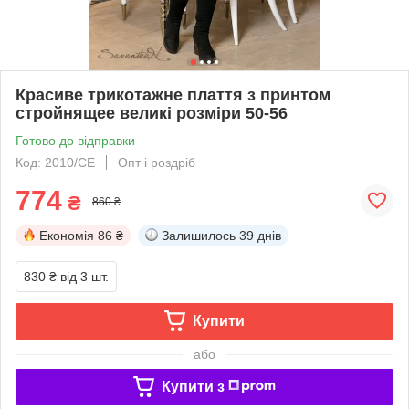
Красиве трикотажне плаття з принтом
стройнящее великі розміри 50-56
Готово до відправки
Код: 2010/СЕ
Опт і роздріб
774
₴
860 ₴
Економія
86 ₴
Залишилось
39 днів
830 ₴
від 3 шт.
Купити
або
Купити з