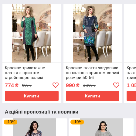
Красиве трикотажне
Красиве плаття завдовжки
Крас
плаття з принтом
по коліно з принтом великі
плат
стройнящее великі
розміри 50-56
трик
розміри 50-58
розм
774
990
1 0
₴
₴
860 ₴
1 100 ₴
черв
Купити
Купити
Акційні пропозиції та новинки
–10%
–10%