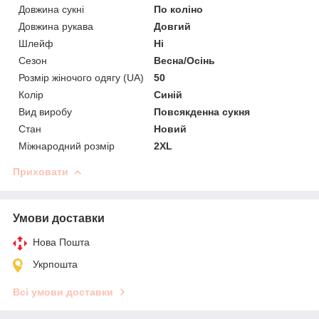
Довжина сукні
По коліно
Довжина рукава
Довгий
Шлейф
Ні
Сезон
Весна/Осінь
Розмір жіночого одягу (UA)
50
Колір
Синій
Вид виробу
Повсякденна сукня
Стан
Новий
Міжнародний розмір
2XL
Приховати
Умови доставки
Нова Пошта
Укрпошта
Всі умови доставки