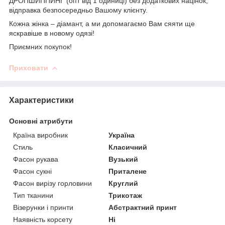
ДРОПШИППИНГ (опт від 1 одиниці) без додаткових націнок,
відправка безпосередньо Вашому клієнту.
Кожна жінка – діамант, а ми допомагаємо Вам сяяти ще
яскравіше в новому одязі!
Приємних покупок!
Приховати
Характеристики
Основні атрибути
Країна виробник
Україна
Стиль
Класичний
Фасон рукава
Вузький
Фасон сукні
Приталене
Фасон вирізу горловини
Круглий
Тип тканини
Трикотаж
Візерунки і принти
Абстрактний принт
Наявність корсету
Ні