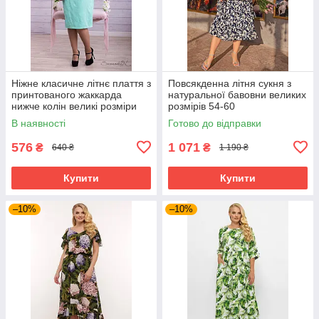
Ніжне класичне літнє плаття з
Повсякденна літня сукня з
принтованого жаккарда
натуральної бавовни великих
нижче колін великі розміри
розмірів 54-60
48-54
В наявності
Готово до відправки
576
1 071
₴
₴
640 ₴
1 190 ₴
Купити
Купити
–10%
–10%