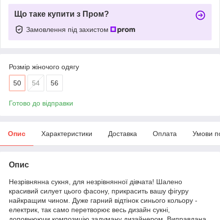
Що таке купити з Пром?
Замовлення під захистом
Розмір жіночого одягу
50
54
56
Готово до відправки
Опис
Характеристики
Доставка
Оплата
Умови п
Опис
Незрівнянна сукня, для незрівнянної дівчата! Шалено
красивий силует цього фасону, прикрасить вашу фігуру
найкращим чином. Дуже гарний відтінок синього кольору -
електрик, так само перетворює весь дизайн сукні,
доповнюючи композицію,задуману дизайнером. Виправдана