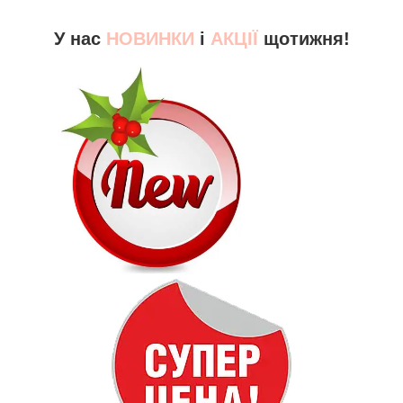
У нас
НОВИНКИ
і
АКЦІЇ
щотижня!