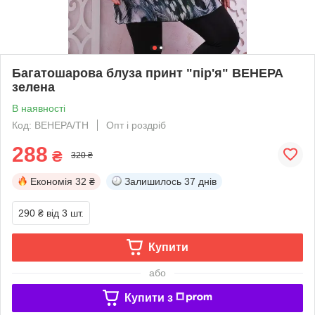
Багатошарова блуза принт "пір'я" ВЕНЕРА
зелена
В наявності
Код: ВЕНЕРА/ТН
Опт і роздріб
288
₴
320 ₴
Економія
32 ₴
Залишилось
37 днів
290 ₴
від 3 шт.
Купити
або
Купити з