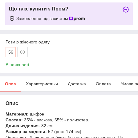
Що таке купити з Пром?
Замовлення під захистом
Розмір жіночого одягу
56
60
В наявності
Опис
Характеристики
Доставка
Оплата
Умови п
Опис
Материал:
шифон.
Состав:
35% - вискоза, 65% - полиэстер
.
Длина изделия:
82 см.
Размер на модели:
52 (рост 174 см).
Описание: Удлиненная блуза без рукавов из шифона. По