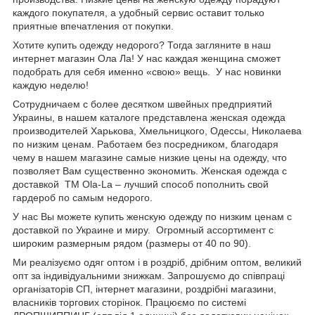
каждого покупателя, а удобный сервис оставит только
приятные впечатления от покупки.
Хотите купить одежду недорого? Тогда загляните в наш
интернет магазин Ола Ла! У нас каждая женщина сможет
подобрать для себя именно «свою» вещь. У нас новинки
каждую неделю!
Сотрудничаем с более десятком швейных предприятий
Украины, в нашем каталоге представлена женская одежда
производителей Харькова, Хмельницкого, Одессы, Николаева
по низким ценам. Работаем без посредником, благодаря
чему в нашем магазине самые низкие цены на одежду, что
позволяет Вам существенно экономить. Женская одежда с
доставкой
TM
Ola
-
La
– лучший способ пополнить свой
гардероб по самым недорого.
У нас Вы можете купить женскую одежду по низким ценам с
доставкой по Украине и миру. Огромный ассортимент с
широким размерным рядом (размеры от 40 по 90).
Ми реалізуємо одяг оптом і в роздріб, дрібним оптом, великий
опт за індивідуальними знижкам. Запрошуємо до співпраці
організаторів СП, інтернет магазини, роздрібні магазини,
власників торгових сторінок. Працюємо по системі