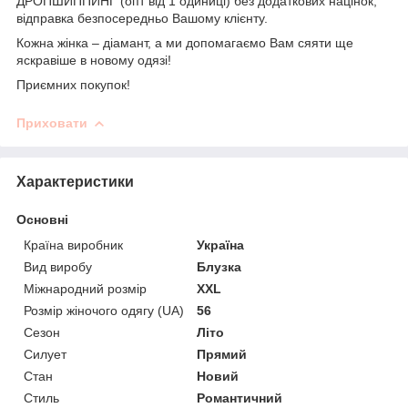
ДРОПШИППИНГ (опт від 1 одиниці) без додаткових націнок,
відправка безпосередньо Вашому клієнту.
Кожна жінка – діамант, а ми допомагаємо Вам сяяти ще
яскравіше в новому одязі!
Приємних покупок!
Приховати
Характеристики
Основні
Країна виробник
Україна
Вид виробу
Блузка
Міжнародний розмір
XXL
Розмір жіночого одягу (UA)
56
Сезон
Літо
Силует
Прямий
Стан
Новий
Стиль
Романтичний