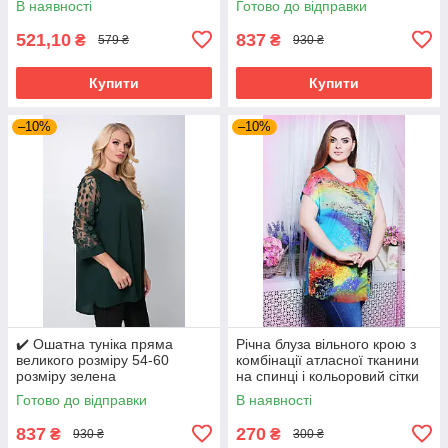
В наявності
Готово до відправки
521,10
837
₴
₴
579 ₴
930 ₴
Купити
Купити
–10%
–10%
✔️ Ошатна туніка пряма
Річна блуза вільного крою з
великого розміру 54-60
комбінації атласної тканини
розміру зелена
на спинці і кольоровий сітки
великого розміру 52-62
Готово до відправки
В наявності
837
270
₴
₴
930 ₴
300 ₴