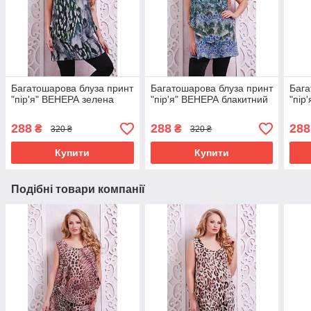
Багатошарова блуза принт
Багатошарова блуза принт
Бага
"пір'я" ВЕНЕРА зелена
"пір'я" ВЕНЕРА блакитний
"пір
288
288
288
₴
₴
320 ₴
320 ₴
Купити
Купити
Подібні товари компанії