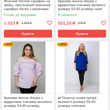
Жіночий теплий сарафан на
Красива жіноча блузка з
змійці, приталений вовняний
відкритими плечима великого
сарафан батал з кишенями
розміру 54-60 розміру синя
великих розмірів 54-64
Готово до відправки
В наявності
розміри сірий
1 323
521,10
₴
₴
1 470 ₴
579 ₴
Купити
Купити
–10%
–10%
Красива жіноча блузка з
✔️ Ошатна туніка пряма
відкритими плечима великого
великого розміру 54-60
розміру 54-60 розміру
розміру електрик
бузкова