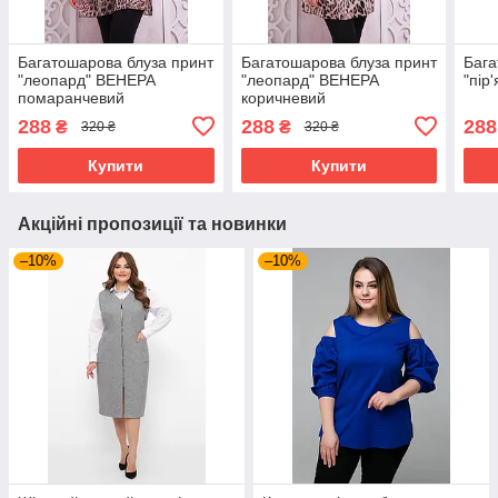
Багатошарова блуза принт
Багатошарова блуза принт
Бага
"леопард" ВЕНЕРА
"леопард" ВЕНЕРА
"пір
помаранчевий
коричневий
288
288
288
₴
₴
320 ₴
320 ₴
Купити
Купити
Акційні пропозиції та новинки
–10%
–10%