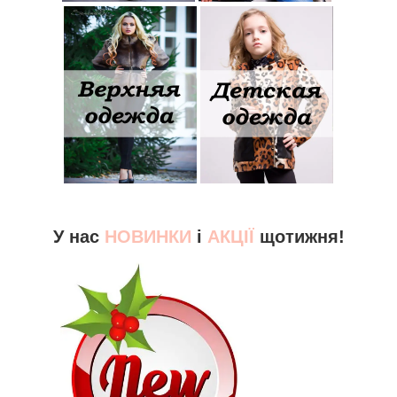
У нас
НОВИНКИ
і
АКЦІЇ
щотижня!