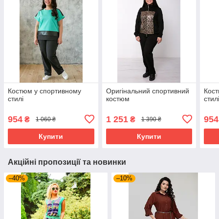
Костюм у спортивному
Оригінальний спортивний
Кост
стилі
костюм
стил
954
1 251
954
₴
₴
1 060 ₴
1 390 ₴
Купити
Купити
Акційні пропозиції та новинки
–40%
–10%