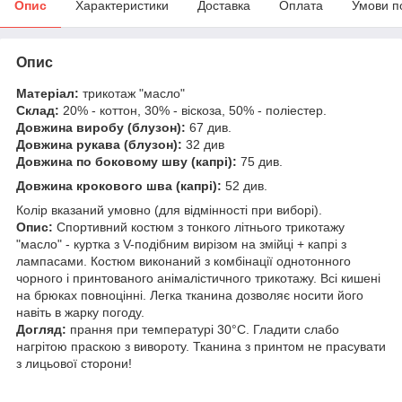
Опис
Характеристики
Доставка
Оплата
Умови п
Опис
Матеріал:
трикотаж "масло"
Склад:
20% - коттон, 30% - віскоза, 50% - поліестер.
Довжина виробу (блузон):
67 див.
Довжина рукава (блузон):
32 див
Довжина по боковому шву (капрі):
75 див.
Довжина крокового шва (капрі):
52 див.
Колір вказаний умовно (для відмінності при виборі).
Опис:
Спортивний костюм з тонкого літнього трикотажу
"масло" - куртка з V-подібним вирізом на змійці + капрі з
лампасами. Костюм виконаний з комбінації однотонного
чорного і принтованого анімалістичного трикотажу. Всі кишені
на брюках повноцінні. Легка тканина дозволяє носити його
навіть в жарку погоду.
Догляд:
прання при температурі 30°C. Гладити слабо
нагрітою праскою з вивороту. Тканина з принтом не прасувати
з лицьової сторони!