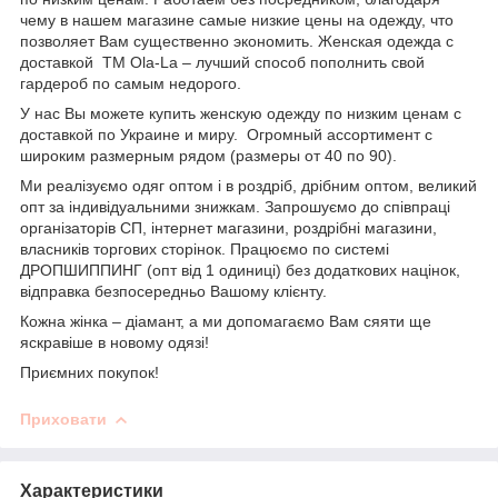
чему в нашем магазине самые низкие цены на одежду, что
позволяет Вам существенно экономить. Женская одежда с
доставкой
TM
Ola
-
La
– лучший способ пополнить свой
гардероб по самым недорого.
У нас Вы можете купить женскую одежду по низким ценам с
доставкой по Украине и миру. Огромный ассортимент с
широким размерным рядом (размеры от 40 по 90).
Ми реалізуємо одяг оптом і в роздріб, дрібним оптом, великий
опт за індивідуальними знижкам. Запрошуємо до співпраці
організаторів СП, інтернет магазини, роздрібні магазини,
власників торгових сторінок. Працюємо по системі
ДРОПШИППИНГ (опт від 1 одиниці) без додаткових націнок,
відправка безпосередньо Вашому клієнту.
Кожна жінка – діамант, а ми допомагаємо Вам сяяти ще
яскравіше в новому одязі!
Приємних покупок!
Приховати
Характеристики