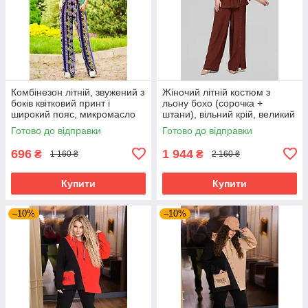
Комбінезон літній, звужений з
Жіночий літній костюм з
боків квітковий принт і
льону бохо (сорочка +
широкий пояс, микромасло
штани), вільний крій, великий
розмір 52 кориця
Готово до відправки
Готово до відправки
696
1 944
₴
₴
1 160 ₴
2 160 ₴
Купити
Купити
–10%
–10%