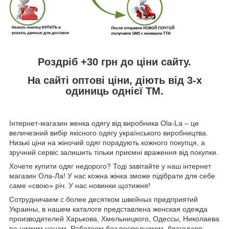
Роздріб +30 грн до ціни сайту.
На сайті оптові ціни, діють від 3-х
одиниць однієї ТМ.
Інтернет-магазин женка одягу від виробника
Ola
-
La
– це
величезний вибір якісного одягу українського виробництва.
Низькі ціни на жіночий одяг порадують кожного покупця, а
зручний сервіс залишить тільки приємні враження від покупки.
Хочете купити одяг недорого? Тоді завітайте у наш інтернет
магазин Ола-Ла! У нас кожна жінка зможе підібрати для себе
саме «свою» річ. У нас новинки щотижня!
Сотрудничаем с более десятком швейных предприятий
Украины, в нашем каталоге представлена женская одежда
производителей Харькова, Хмельницкого, Одессы, Николаева
по низким ценам. Работаем без посредником, благодаря