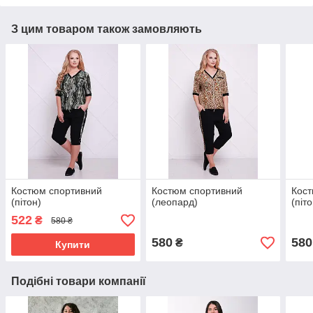
З цим товаром також замовляють
Костюм спортивний
Костюм спортивний
Кост
(пітон)
(леопард)
(піто
522
₴
580 ₴
580
580
₴
Купити
Подібні товари компанії