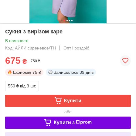
Сукня з вирізом каре
В наявності
Код: АЙЛИ сиреневое/ТН
Опт і роздріб
675
₴
750 ₴
Економія
75 ₴
Залишилось
39 днів
550 ₴
від 3 шт.
Купити
або
Купити з