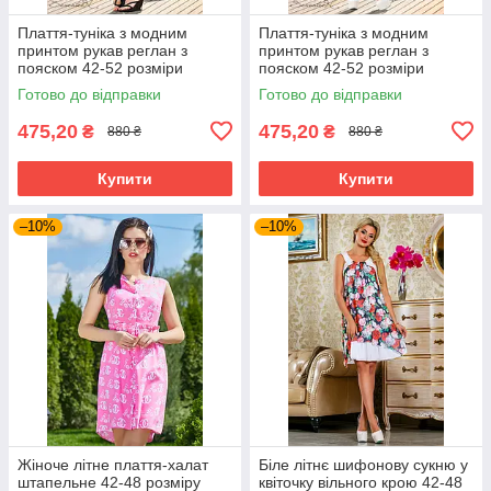
Плаття-туніка з модним
Плаття-туніка з модним
принтом рукав реглан з
принтом рукав реглан з
пояском 42-52 розміри
пояском 42-52 розміри
Готово до відправки
Готово до відправки
475,20
475,20
₴
₴
880 ₴
880 ₴
Купити
Купити
–10%
–10%
Жіноче літне плаття-халат
Біле літнє шифонову сукню у
штапельне 42-48 розміру
квіточку вільного крою 42-48