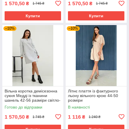
1 570,50
1 570,50
₴
₴
1 745 ₴
1 745 ₴
Купити
Купити
–10%
–10%
Вільна коротка демісезонна
Літнє плаття із фактурного
сукня Медді із тканини
льону вільного крою 44-50
шанель 42-56 разміри світло-
розміри
сіра
Готово до відправки
В наявності
1 570,50
1 116
₴
₴
1 745 ₴
1 240 ₴