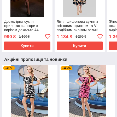
Двоколірна сукня
Літня шифонова сукня з
Жіно
прилягає з ангори з
квітковим принтом та V-
штап
вирізом декольте 44
подібним вирізом великі
вирі
розміру
розміри 50-60 різні
віль
990
1 134
1 3
₴
₴
1 100 ₴
1 260 ₴
кольори синя
44-5
Купити
Купити
Акційні пропозиції та новинки
–46%
–46%