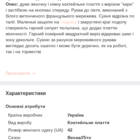
Опис:
дуже жіночну і ніжну коктейльне плаття з вирізом "каре"
і застібкою
на кнопках
спереду. Рукав до ліктя, виконаний з
білого витонченого французького мережива. Сукня відрізна по
талії. Маленькі защипи на
спідниці
і закруглені краї подолу
створюють гарний силует тюльпана, що додає платтю
жіночності. Гарний помірний квадратний виріз відкриває шию і
зону декольте. Сукню за рахунок мереживного рукава
виглядає досить ошатно і може бути доречно, як на роботі,
так і на торжестві.
Приховати
Характеристики
Основні атрибути
Країна виробник
Україна
Вид виробу
Коктейльне плаття
Розмір жіночого одягу (UA)
42
Сезон
Весна/Літо