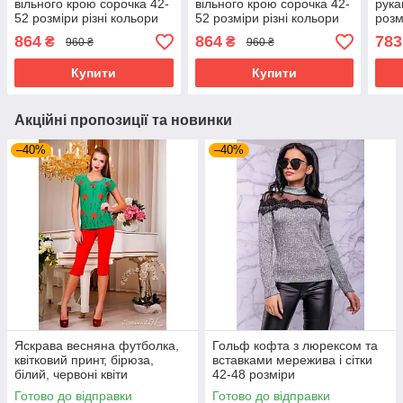
вільного крою сорочка 42-
вільного крою сорочка 42-
рука
52 розміри різні кольори
52 розміри різні кольори
розм
молочна
графітова
864
864
783
₴
₴
960 ₴
960 ₴
Купити
Купити
Акційні пропозиції та новинки
–40%
–40%
Яскрава весняна футболка,
Гольф кофта з люрексом та
квітковий принт, бірюза,
вставками мережива і сітки
білий, червоні квіти
42-48 розміри
Готово до відправки
Готово до відправки