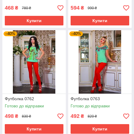
468
594
₴
₴
780 ₴
990 ₴
Купити
Купити
–40%
–40%
Футболка 0762
Футболка 0763
Готово до відправки
Готово до відправки
498
492
₴
₴
830 ₴
820 ₴
Купити
Купити