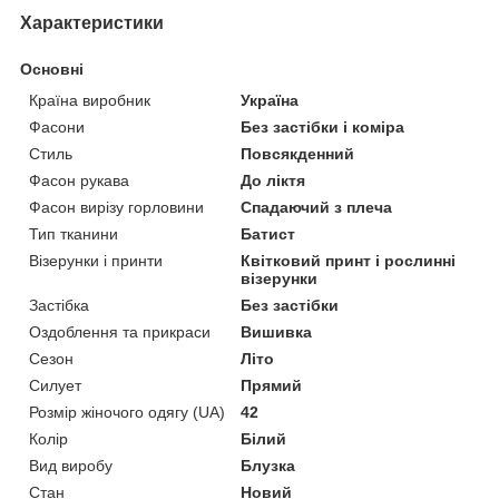
Характеристики
Основні
Країна виробник
Україна
Фасони
Без застібки і коміра
Стиль
Повсякденний
Фасон рукава
До ліктя
Фасон вирізу горловини
Спадаючий з плеча
Тип тканини
Батист
Візерунки і принти
Квітковий принт і рослинні
візерунки
Застібка
Без застібки
Оздоблення та прикраси
Вишивка
Сезон
Літо
Силует
Прямий
Розмір жіночого одягу (UA)
42
Колір
Білий
Вид виробу
Блузка
Стан
Новий