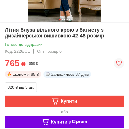
Літня блуза вільного крою з батисту з
дизайнерської вишивкою 42-48 розмір
Готово до відправки
Код: 2226/СЕ
Опт і роздріб
765
₴
850 ₴
Економія
85 ₴
Залишилось
37 днів
820 ₴
від 3 шт.
Купити
або
Купити з