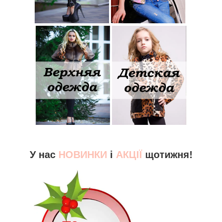
У нас
НОВИНКИ
і
АКЦІЇ
щотижня!