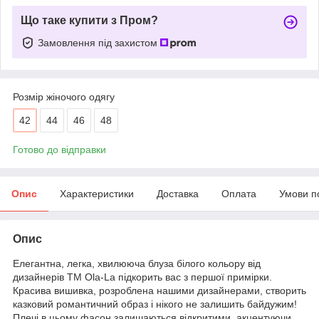
Що таке купити з Пром?
Замовлення під захистом
Розмір жіночого одягу
42
44
46
48
Готово до відправки
Опис
Характеристики
Доставка
Оплата
Умови п
Опис
Елегантна, легка, хвилююча блуза білого кольору від
дизайнерів ТМ Ola-La підкорить вас з першої примірки.
Красива вишивка, розроблена нашими дизайнерами, створить
казковий романтичний образ і нікого не залишить байдужим!
Плечі в цьому фасон залишаються відкритими, акцентуючи