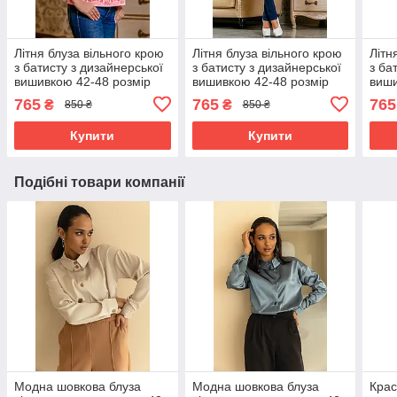
Літня блуза вільного крою
Літня блуза вільного крою
Літн
з батисту з дизайнерської
з батисту з дизайнерської
з ба
вишивкою 42-48 розмір
вишивкою 42-48 розмір
виши
765
765
765
₴
₴
850 ₴
850 ₴
Купити
Купити
Подібні товари компанії
Модна шовкова блуза
Модна шовкова блуза
Крас