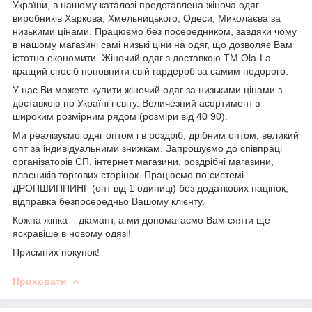
України, в нашому каталозі представлена жіноча одяг
виробників Харкова, Хмельницького, Одеси, Миколаєва за
низькими цінами. Працюємо без посередником, завдяки чому
в нашому магазині самі низькі ціни на одяг, що дозволяє Вам
істотно економити. Жіночий одяг з доставкою
TM
Ola
-
La
–
кращий спосіб поповнити свій гардероб за самим недорого.
У нас Ви можете купити жіночий одяг за низькими цінами з
доставкою по Україні і світу. Величезний асортимент з
широким розмірним рядом (розміри від 40 90).
Ми реалізуємо одяг оптом і в роздріб, дрібним оптом, великий
опт за індивідуальними знижкам. Запрошуємо до співпраці
організаторів СП, інтернет магазини, роздрібні магазини,
власників торгових сторінок. Працюємо по системі
ДРОПШИППИНГ (опт від 1 одиниці) без додаткових націнок,
відправка безпосередньо Вашому клієнту.
Кожна жінка – діамант, а ми допомагаємо Вам сяяти ще
яскравіше в новому одязі!
Приємних покупок!
Приховати