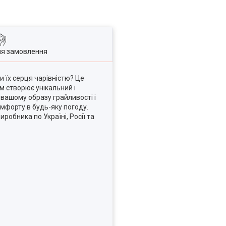
ля замовлення
и їх серця чарівністю? Це
м створює унікальний і
 вашому образу грайливості і
омфорту в будь-яку погоду.
робника по Україні, Росії та