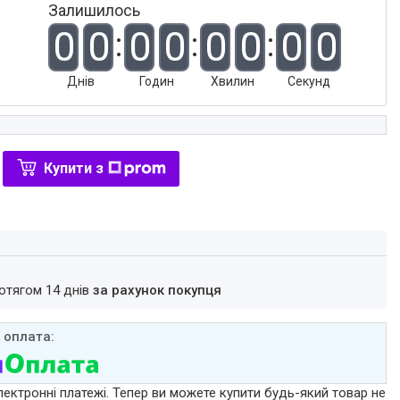
Залишилось
0
0
0
0
0
0
0
0
Днів
Годин
Хвилин
Секунд
Купити з
ротягом 14 днів
за рахунок покупця
лектронні платежі. Тепер ви можете купити будь-який товар не