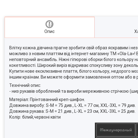
Опис
Х
Влітку кожна дівчина прагне зробити свій образ яскравим і нез
можливо з новим платтям від інтернет-магазину ТМ «Ola-La»! В
неповторний ансамбль. Ніжні гіпюрові оборки білого кольору н
кокетливості. Широкий виріз відкриває спокусливу зону декол
Купити нове ексклюзивне плаття, білого кольору, недорого мож
іншим країнам. Ви можете оформити замовлення оптом або в р
Технічний опис:
- низ рукавів оброблений та вироби мереживною стрічкою (шир
Матеріал: Прінтованний креп-шифон.
Довжина виробу: S-M = 75 див., L-XL = 77 см, XXL-3XL = 79 див.
Довжина рукава: S-M = 21 див., L-XL = 23 см, XXL-3XL = 25 див.
Колір: білий,червоні квіти