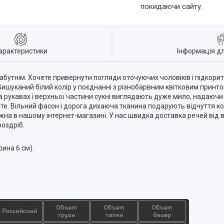
покидаючи сайту.
арактеристики
Інформація д
абутнім. Хочете привернути погляди оточуючих чоловіків і підкорит
ишуканий білий колір у поєднанні з різнобарвним квітковим принто
а рукавах і верхньої частини сукні виглядають дуже мило, надаючи
ьте. Вільний фасон і дорога дихаюча тканина подарують відчуття к
на в нашому інтернет-магазині. У нас швидка доставка речей від ви
оздріб.
ина 6 см).