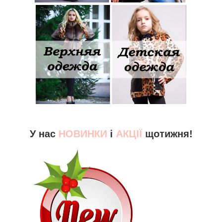
У нас
НОВИНКИ
і
АКЦІЇ
щотижня!