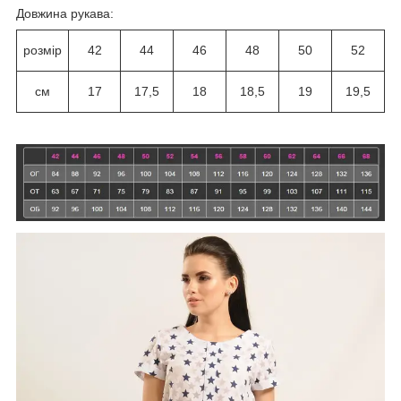
Довжина рукава:
розмір
42
44
46
48
50
52
см
17
17,5
18
18,5
19
19,5