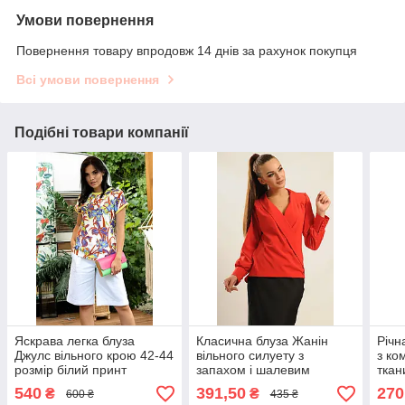
Умови повернення
Повернення товару впродовж 14 днів за рахунок покупця
Всі умови повернення
Подібні товари компанії
Яскрава легка блуза
Класична блуза Жанін
Річн
Джулс вільного крою 42-44
вільного силуету з
з ко
розмір білий принт
запахом і шалевим
ткан
коміром 42-44 розміри
коль
540
391,50
270
₴
₴
600 ₴
435 ₴
розм