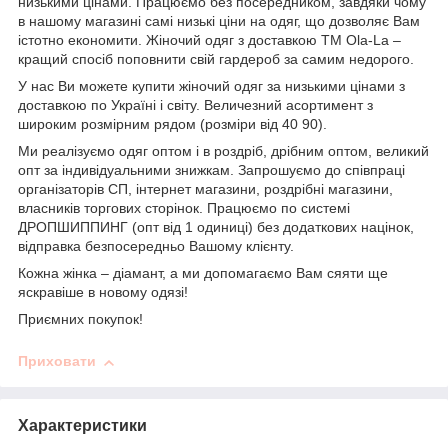
низькими цінами. Працюємо без посередником, завдяки чому
в нашому магазині самі низькі ціни на одяг, що дозволяє Вам
істотно економити. Жіночий одяг з доставкою
TM
Ola
-
La
–
кращий спосіб поповнити свій гардероб за самим недорого.
У нас Ви можете купити жіночий одяг за низькими цінами з
доставкою по Україні і світу. Величезний асортимент з
широким розмірним рядом (розміри від 40 90).
Ми реалізуємо одяг оптом і в роздріб, дрібним оптом, великий
опт за індивідуальними знижкам. Запрошуємо до співпраці
організаторів СП, інтернет магазини, роздрібні магазини,
власників торгових сторінок. Працюємо по системі
ДРОПШИППИНГ (опт від 1 одиниці) без додаткових націнок,
відправка безпосередньо Вашому клієнту.
Кожна жінка – діамант, а ми допомагаємо Вам сяяти ще
яскравіше в новому одязі!
Приємних покупок!
Приховати
Характеристики