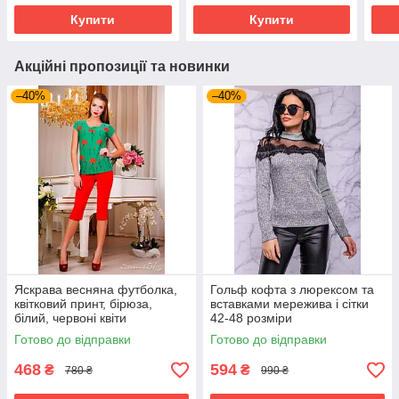
Купити
Купити
Акційні пропозиції та новинки
–40%
–40%
Яскрава весняна футболка,
Гольф кофта з люрексом та
квітковий принт, бірюза,
вставками мережива і сітки
білий, червоні квіти
42-48 розміри
Готово до відправки
Готово до відправки
468
594
₴
₴
780 ₴
990 ₴