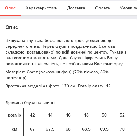
Опис
Характеристики
Доставка
Оплата
Умови п
Опис
Вишукана і чуттєва блуза вільного крою довжиною до
середини стегна. Перед блузи з поздовжньою бантова
складкою, розташованої по всій довжині по центру. Рукава з
виложистими манжетами. Дана блуза підкреслить Вашу
романтичність і жіночність, не позбавляючи Вас комфорту.
Матеріал: Софт (віскоза-шифон) (70% віскоза, 30%
поліестер).
Зростання моделі на фото: 170 см. Розмір одягу: 42.
Довжина блузи по спинці:
розмір
42
44
46
48
50
52
см
67
67,5
68
68,5
69,5
70