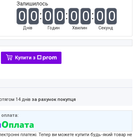
Залишилось
0
0
0
0
0
0
0
0
Днів
Годин
Хвилин
Секунд
Купити з
ротягом 14 днів
за рахунок покупця
лектронні платежі. Тепер ви можете купити будь-який товар не