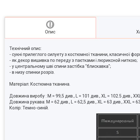
Опис
Х
Технічний опис:
- сукні прилеглого силуету з костюмної тканини, класичної фор
- як декор вишивка по переду з паєтками і люриксной ниткою;
- у центральному шві спини застібка "блискавка";
- в низу спинки розріз.
Матеріал: Костюмна тканина.
Довжина виробу : M = 99,5 див., L = 101 див., XL = 102.5 див., XX
Довжина рукава: M = 62 див., L = 62,5 див., XL = 63 див., XXL = 63
Колір: Темно-синій.