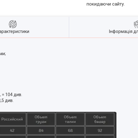
покидаючи сайту.
арактеристики
Інформація д
ми;
L = 104 див.
,5 див.