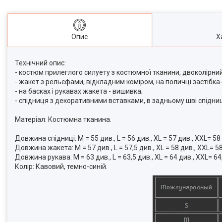
Опис
Х
Технічний опис:
- костюм прилеглого силуету з костюмної тканини, двоколірний
- жакет з рельєфами, відкладним коміром, на поличці застібка
- на басках і рукавах жакета - вишивка;
- спідниця з декоративними вставками, в задньому шві спідниці
Матеріал: Костюмна тканина.
Довжина спідниці: M = 55 див., L = 56 див., XL = 57 див., XXL= 58
Довжина жакета: M = 57 див., L = 57,5 див., XL = 58 див., XXL= 58
Довжина рукава: M = 63 див., L = 63,5 див., XL = 64 див., XXL= 64
Колір: Кавовий, темно-синій.