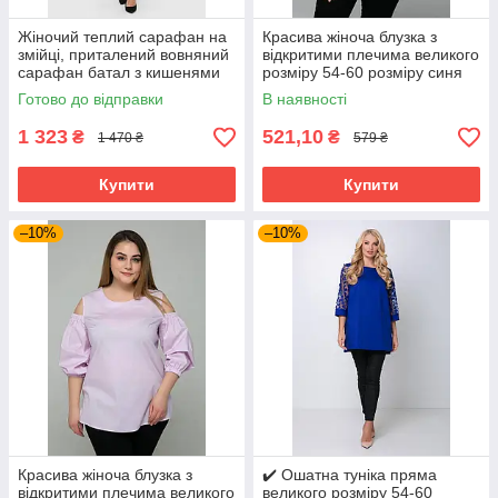
Жіночий теплий сарафан на
Красива жіноча блузка з
змійці, приталений вовняний
відкритими плечима великого
сарафан батал з кишенями
розміру 54-60 розміру синя
великих розмірів 54-64
Готово до відправки
В наявності
розміри сірий
1 323
521,10
₴
₴
1 470 ₴
579 ₴
Купити
Купити
–10%
–10%
Красива жіноча блузка з
✔️ Ошатна туніка пряма
відкритими плечима великого
великого розміру 54-60