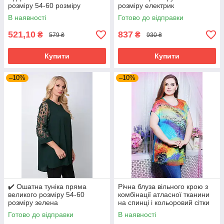
розміру 54-60 розміру
розміру електрик
бузкова
В наявності
Готово до відправки
521,10
837
₴
₴
579 ₴
930 ₴
Купити
Купити
–10%
–10%
✔️ Ошатна туніка пряма
Річна блуза вільного крою з
великого розміру 54-60
комбінації атласної тканини
розміру зелена
на спинці і кольоровий сітки
великого розміру 52-62
Готово до відправки
В наявності