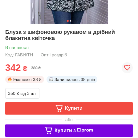
Блуза з шифоновою рукавом в дрібний
блакитна квіточка
В наявності
Код: ГАБИ/ТН
Опт і роздріб
342
₴
380 ₴
Економія
38 ₴
Залишилось
38 днів
350 ₴
від 3 шт.
Купити
або
Купити з