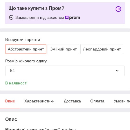
Що таке купити з Пром?
Замовлення під захистом
Візерунки і принти
Абстрактний принт
Зміїний принт
Леопардовий принт
Розмір жіночого одягу
54
В наявності
Опис
Характеристики
Доставка
Оплата
Умови п
Опис
Матеріал:
трикотаж "масло", шифон