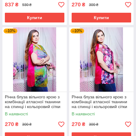
837
270
₴
₴
930 ₴
300 ₴
Купити
Купити
–10%
–10%
Річна блуза вільного крою з
Річна блуза вільного крою з
комбінації атласної тканини
комбінації атласної тканини
на спинці і кольоровий сітки
на спинці і кольоровий сітки
великого розміру 52-62
великого розміру 52-62
В наявності
В наявності
270
270
₴
₴
300 ₴
300 ₴