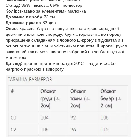
Склад:
35% - віскоза, 65% - поліестер.
Колір:
вказано за елементами малюнка
Довжина виробу:
72 см.
Довжина рукава:
62 див.
Опис:
Красива блуза на випуск вільного крою середньої
довжини з планкою спереду. Кругла горловина по переду
прикрашена складанням з чорного шифону з підхватами з
основної тканини з анімалістичним принтом. Широкий рукав
виконаний так само з шифону і зібраний на зап'ясті вузької
манжетою.
Догляд:
прання при температурі 30°C. Гладити слабо
нагрітою праскою з вивороту.