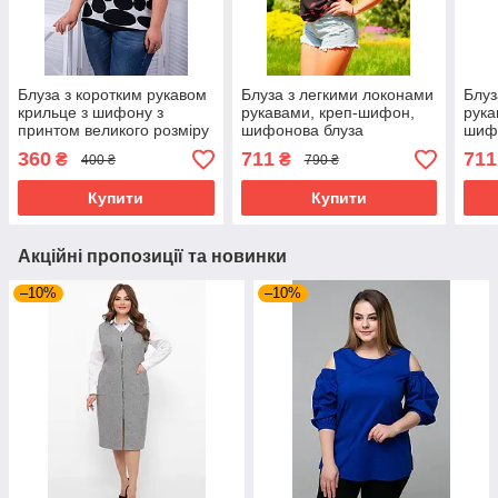
Блуза з коротким рукавом
Блуза з легкими локонами
Блуз
крильце з шифону з
рукавами, креп-шифон,
рука
принтом великого розміру
шифонова блуза
шиф
54-56
360
711
711
₴
₴
400 ₴
790 ₴
Купити
Купити
Акційні пропозиції та новинки
–10%
–10%