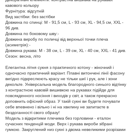
кавового кольору
Фурнітура: відсутній
Вид застібки: без застібки
Довжина по спинці: M - 91,5 см, L - 93 см, XL - 94,5 см, XXL -
96 див.
Довжина по боковому шву:-
Довжина виробу по поличці від верхньої точки плеча
(асиметрія):-
Довжина рукава: M - 38 см, L - 39 см, XL - 40 см, XXL - 41 див.
Сезон: весна, літо
Елегантна літня сукня з практичного котону - жіночний і
одночасно практичний варіант. Плавні витончені лінії фасону
вигідно підкреслюють красу не тільки шиї і рук, але і зони
декольте. Універсальна модель благородного синього відтінку
з контрастною кавовій вишивкою на рукавах підійде для
повсякденного носіння і виходів у світ, а також прекрасно
доповнить офісний образ. У такій сукні ви будете почувати
себе впевнено і вільно і ні на хвилину не запитаєте в
бездоганності свого образу!
Модель з відкритими плечима без горловини - еталон
сучасних тенденцій моди. Верх і рукава вироби зібрані
гумкою. Закруглений низ сукні з двома невеликими розрізами