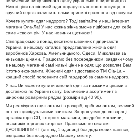
величезний вибір якісного одягу українського виробництва.
Низькі ціни на жіночий одяг порадують кожного покупця, а
зручний сервіс залишить тільки приємні враження від покупки.
Хочете купити одяг недорого? Тоді завітайте у наш інтернет
магазин Ола-Ла! У нас кожна жінка зможе підібрати для себе
саме «свою» річ. У нас новинки щотижня!
Співпрацюємо з понад десятком швейних підприємств
України, в нашому каталозі представлена жіноча одяг
виробників Харкова, Хмельницького, Одеси, Миколаєва за
низькими цінами. Працюємо без посередником, завдяки чому
в нашому магазині самі низькі ціни на одяг, що дозволяє Вам
істотно економити. Жіночий одяг з доставкою
TM
Ola
-
La
–
кращий спосіб поповнити свій гардероб за самим недорого.
У нас Ви можете купити жіночий одяг за низькими цінами з
доставкою по Україні і світу. Величезний асортимент з
широким розмірним рядом (розміри від 40 90).
Ми реалізуємо одяг оптом і в роздріб, дрібним оптом, великий
опт за індивідуальними знижкам. Запрошуємо до співпраці
організаторів СП, інтернет магазини, роздрібні магазини,
власників торгових сторінок. Працюємо по системі
ДРОПШИППИНГ (опт від 1 одиниці) без додаткових націнок,
відправка безпосередньо Вашому клієнту.