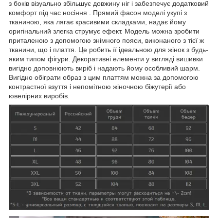
з боків візуально збільшує довжину ніг і забезпечує додатковий
комфорт під час носіння . Прямий фасон моделі укупі з
тканиною, яка лягає красивими складками, надає йому
оригінальний злегка струмує ефект. Модель можна зробити
приталеною з допомогою знімного пояси, виконаного з тієї ж
тканини, що і плаття. Це робить її ідеальною для жінок з будь-
яким типом фігури. Декоративні елементи у вигляді вишивки
вигідно доповнюють виріб і надають йому особливий шарм.
Вигідно обіграти образ з цим платтям можна за допомогою
контрастної взуття і непомітною жіночною біжутерії або
ювелірних виробів.