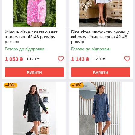
Жіноче літне плаття-халат
Біле літнє шифонову сукню у
штапельне 42-48 розміру
квіточку вільного крою 42-48
рожеве
розмір
Готово до відправки
Готово до відправки
1 053
1 143
₴
₴
1 170 ₴
1 270 ₴
Купити
Купити
–10%
–10%