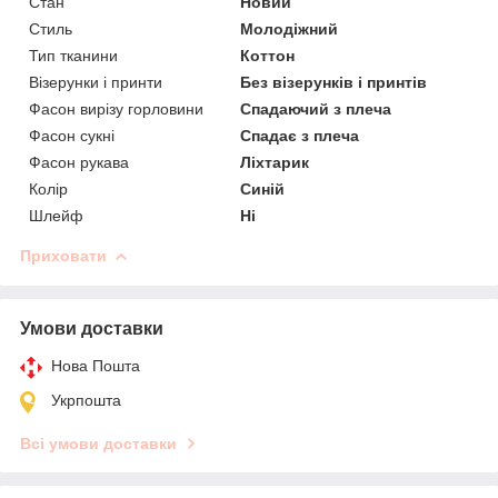
Стан
Новий
Стиль
Молодіжний
Тип тканини
Коттон
Візерунки і принти
Без візерунків і принтів
Фасон вирізу горловини
Спадаючий з плеча
Фасон сукні
Спадає з плеча
Фасон рукава
Ліхтарик
Колір
Синій
Шлейф
Ні
Приховати
Умови доставки
Нова Пошта
Укрпошта
Всі умови доставки