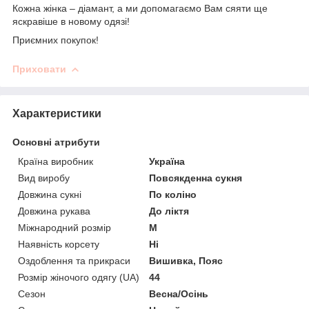
Кожна жінка – діамант, а ми допомагаємо Вам сяяти ще
яскравіше в новому одязі!
Приємних покупок!
Приховати
Характеристики
Основні атрибути
Країна виробник
Україна
Вид виробу
Повсякденна сукня
Довжина сукні
По коліно
Довжина рукава
До ліктя
Міжнародний розмір
M
Наявність корсету
Ні
Оздоблення та прикраси
Вишивка, Пояс
Розмір жіночого одягу (UA)
44
Сезон
Весна/Осінь