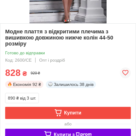
Модне плаття з відкритими плечима з
вишивкою довжиною нижче колін 44-50
розміру
Готово до відправки
Код: 2600/СЕ
Опт і роздріб
828
₴
920 ₴
Економія
92 ₴
Залишилось
38 днів
890 ₴
від 3 шт.
Купити
або
Купити з