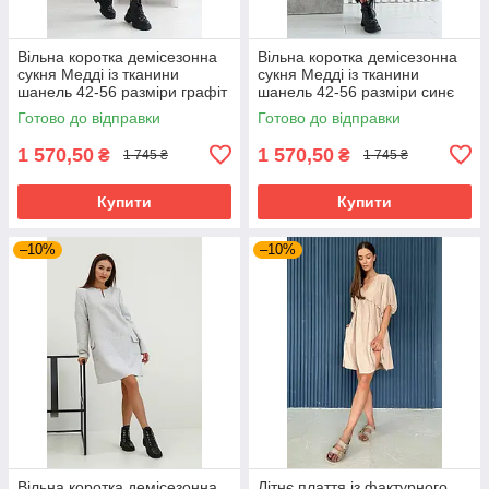
Вільна коротка демісезонна
Вільна коротка демісезонна
сукня Медді із тканини
сукня Медді із тканини
шанель 42-56 разміри графіт
шанель 42-56 разміри синє
Готово до відправки
Готово до відправки
1 570,50
1 570,50
₴
₴
1 745 ₴
1 745 ₴
Купити
Купити
–10%
–10%
Вільна коротка демісезонна
Літнє плаття із фактурного