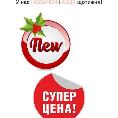
У нас
НОВИНКИ
і
АКЦІЇ
щотижня!