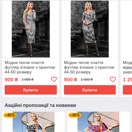
Модне тепле плаття
Модне тепле плаття
Модн
футляр в'язане з принтом
футляр в'язане з принтом
відк
44-50 розміру
44-50 розміру
широ
розм
900
900
1 2
₴
₴
1 000 ₴
1 000 ₴
Купити
Купити
Акційні пропозиції та новинки
–46%
–46%