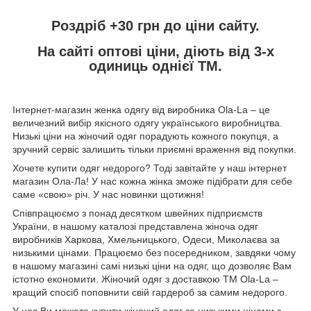
Роздріб +30 грн
до ціни сайту.
На сайті
оптові ціни,
діють від 3-х
одиниць однієї ТМ.
Інтернет-магазин женка одягу від виробника
Ola
-
La
– це
величезний вибір якісного одягу українського виробництва.
Низькі ціни на жіночий одяг порадують кожного покупця, а
зручний сервіс залишить тільки приємні враження від покупки.
Хочете купити одяг недорого? Тоді завітайте у наш інтернет
магазин Ола-Ла! У нас кожна жінка зможе підібрати для себе
саме «свою» річ. У нас новинки щотижня!
Співпрацюємо з понад десятком швейних підприємств
України, в нашому каталозі представлена жіноча одяг
виробників Харкова, Хмельницького, Одеси, Миколаєва за
низькими цінами. Працюємо без посередником, завдяки чому
в нашому магазині самі низькі ціни на одяг, що дозволяє Вам
істотно економити. Жіночий одяг з доставкою
TM
Ola
-
La
–
кращий спосіб поповнити свій гардероб за самим недорого.
У нас Ви можете купити жіночий одяг за низькими цінами з