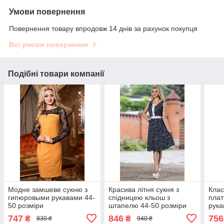
Умови повернення
Повернення товару впродовж 14 днів за рахунок покупця
Всі умови повернення
Подібні товари компанії
Модне замшеве сукню з
Красива літня сукня з
Клас
гипюровыми рукавами 44-
спідницею кльош з
плат
50 розміри
штапелю 44-50 розміри
рука
747
846
756
₴
₴
830 ₴
940 ₴