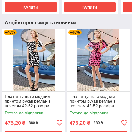
Купити
Купити
Акційні пропозиції та новинки
–46%
–46%
Плаття-туніка з модним
Плаття-туніка з модним
принтом рукав реглан з
принтом рукав реглан з
пояском 42-52 розміри
пояском 42-52 розміри
Готово до відправки
Готово до відправки
475,20
475,20
₴
₴
880 ₴
880 ₴