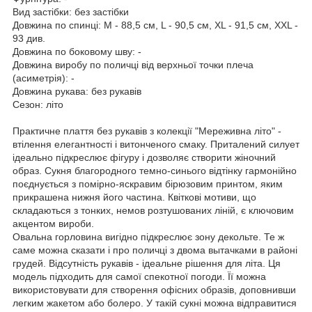
Вид застібки: без застібки
Довжина по спинці: M - 88,5 см, L - 90,5 см, XL - 91,5 см, XXL -
93 див.
Довжина по боковому шву: -
Довжина виробу по поличці від верхньої точки плеча
(асиметрія): -
Довжина рукава: без рукавів
Сезон: літо
Практичне плаття без рукавів з колекції "Мереживна літо" -
втілення елегантності і витонченого смаку. Приталений силует
ідеально підкреслює фігуру і дозволяє створити жіночний
образ. Сукня благородного темно-синього відтінку гармонійно
поєднується з помірно-яскравим бірюзовим принтом, яким
прикрашена нижня його частина. Квіткові мотиви, що
складаються з тонких, немов розтушованих ліній, є ключовим
акцентом вироби.
Овальна горловина вигідно підкреслює зону декольте. Те ж
саме можна сказати і про поличці з двома вытачками в районі
грудей. Відсутність рукавів - ідеальне рішення для літа. Ця
модель підходить для самої спекотної погоди. Її можна
використовувати для створення офісних образів, доповнивши
легким жакетом або болеро. У такій сукні можна відправитися