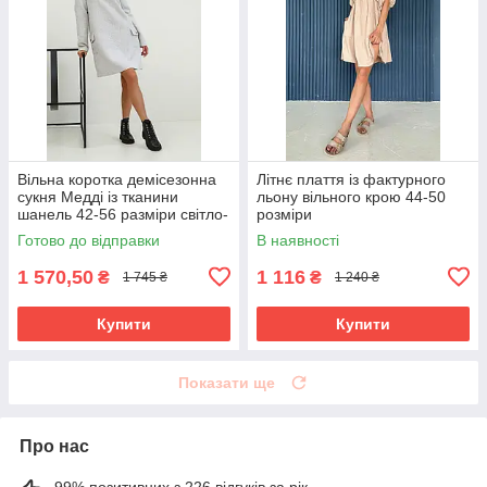
Вільна коротка демісезонна
Літнє плаття із фактурного
сукня Медді із тканини
льону вільного крою 44-50
шанель 42-56 разміри світло-
розміри
сіра
Готово до відправки
В наявності
1 570,50
1 116
₴
₴
1 745 ₴
1 240 ₴
Купити
Купити
Показати ще
Про нас
99% позитивних з 226 відгуків за рік