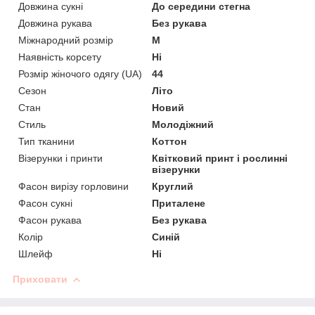
Довжина сукні
До середини стегна
Довжина рукава
Без рукава
Міжнародний розмір
M
Наявність корсету
Ні
Розмір жіночого одягу (UA)
44
Сезон
Літо
Стан
Новий
Стиль
Молодіжний
Тип тканини
Коттон
Візерунки і принти
Квітковий принт і рослинні
візерунки
Фасон вирізу горловини
Круглий
Фасон сукні
Приталене
Фасон рукава
Без рукава
Колір
Синій
Шлейф
Ні
Приховати