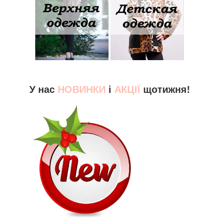
У нас
НОВИНКИ
і
АКЦІЇ
щотижня!