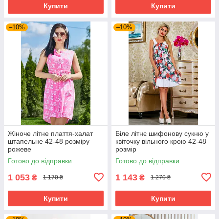
Купити
Купити
–10%
–10%
Жіноче літне плаття-халат
Біле літнє шифонову сукню у
штапельне 42-48 розміру
квіточку вільного крою 42-48
рожеве
розмір
Готово до відправки
Готово до відправки
1 053
1 143
₴
₴
1 170 ₴
1 270 ₴
Купити
Купити