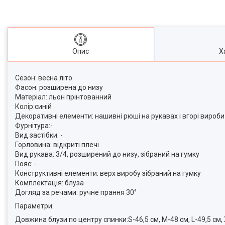
Опис
Х
Сезон: весна літо
Фасон: розширена до низу
Матеріал: льон прінтованний
Колір:синій
Декоративні елементи: нашивні рюші на рукавах і вгорі вироби
Фурнітура:-
Вид застібки: -
Горловина: відкриті плечі
Вид рукава: 3/4, розширений до низу, зібраний на гумку
Пояс: -
Конструктивні елементи: верх виробу зібраний на гумку
Комплектація: блуза
Догляд за речами: ручне прання 30°
Параметри:
Довжина блузи по центру спинки:S-46,5 см, M-48 см, L-49,5 см,