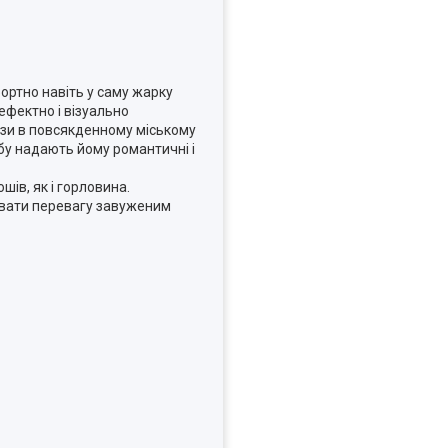
ортно навіть у саму жарку
ефектно і візуально
ази в повсякденному міському
обу надають йому романтичні і
шів, як і горловина.
давати перевагу завуженим