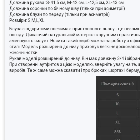
Довжина рукава :S-41,5 см, M-42 см, L-42,5 см, XL-43 см
Довжина сорочки по бічному шву (тільки при асиметрії)
Довжина блузи по переду (тільки при асиметрії)
Розміри: S,M,L,XL
Блуза з відкритими плечима з принтованого льону - це незамін
погоду. Дихаючий натуральний матеріал є зручним і практичним
зменшують силует. Носити такий виріб можна на роботу з офі
стилі. Модель розширена до низу приховує легкі недосконалост
жіночні нотки.
Рукав моделі розширений до низу. Він має довжину 3/4 і зібран
При створенні аутфитов з цією моделлю, зверніть увагу на те
виробів. Те ж саме можна сказати і про брюках, шортах і берму