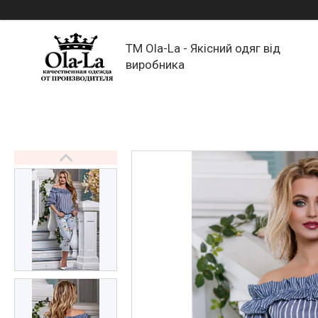
TM Ola-La - Якісний одяг від
виробника