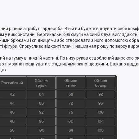
ний річний атрибут гардероба. В ній ви будете відчувати себе комф
 у використанні. Вертикальні білі смуги на синій блузі виглядають 
сними брюками і спідницями або створювати з його допомогою обр
і фігури. Спокусливо відкриті плечі і нашивная рюшу по верху вир
ий на гумку в нижній частині. По низу рукав оздоблений широкою рю
, що її можна поєднувати з спідницями різної довжини. Бажано від
дах.