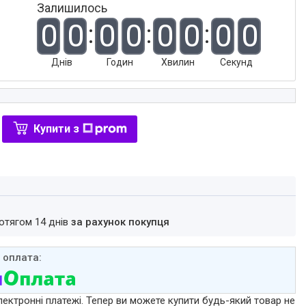
Залишилось
0
0
0
0
0
0
0
0
Днів
Годин
Хвилин
Секунд
Купити з
ротягом 14 днів
за рахунок покупця
лектронні платежі. Тепер ви можете купити будь-який товар не