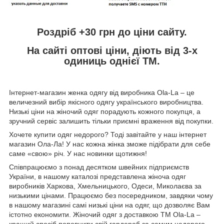
Роздріб +30 грн
до ціни сайту.
На сайті
оптові ціни,
діють від 3-х
одиниць однієї ТМ.
Інтернет-магазин женка одягу від виробника
Ola
-
La
– це
величезний вибір якісного одягу українського виробництва.
Низькі ціни на жіночий одяг порадують кожного покупця, а
зручний сервіс залишить тільки приємні враження від покупки.
Хочете купити одяг недорого? Тоді завітайте у наш інтернет
магазин Ола-Ла! У нас кожна жінка зможе підібрати для себе
саме «свою» річ. У нас новинки щотижня!
Співпрацюємо з понад десятком швейних підприємств
України, в нашому каталозі представлена жіноча одяг
виробників Харкова, Хмельницького, Одеси, Миколаєва за
низькими цінами. Працюємо без посередником, завдяки чому
в нашому магазині самі низькі ціни на одяг, що дозволяє Вам
істотно економити. Жіночий одяг з доставкою
TM
Ola
-
La
–
кращий спосіб поповнити свій гардероб за самим недорого.