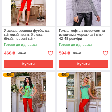
Яскрава весняна футболка,
Гольф кофта з люрексом та
квітковий принт, бірюза,
вставками мережива і сітки
білий, червоні квіти
42-48 розміри
Готово до відправки
Готово до відправки
468
594
₴
₴
780 ₴
990 ₴
Купити
Купити
–40%
–40%