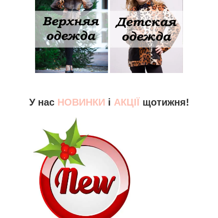
У нас
НОВИНКИ
і
АКЦІЇ
щотижня!