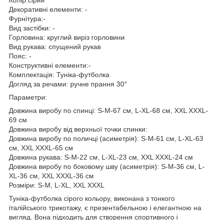
Декоративні елементи: -
Фурнітура:-
Вид застібки: -
Горловина: круглий виріз горловини
Вид рукава: спущений рукав
Пояс: -
Конструктивні елементи:-
Комплектація: Туніка-футболка
Догляд за речами: ручне прання 30°
Параметри:
Довжина виробу по спинці: S-M-67 см, L-XL-68 см, XXL XXXL-
69 см
Довжина виробу від верхньої точки спинки:
Довжина виробу по поличці (асиметрія): S-M-61 см, L-XL-63
см, XXL XXXL-65 см
Довжина рукава: S-M-22 см, L-XL-23 см, XXL XXXL-24 см
Довжина виробу по боковому шву (асиметрія): S-M-36 см, L-
XL-36 см, XXL XXXL-36 см
Розміри: S-M, L-XL, XXL XXXL
Туніка-футболка сірого кольору, виконана з тонкого
італійського трикотажу, є презентабельною і елегантною на
вигляд. Вона підходить для створення спортивного і