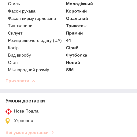
Стиль
Молодіжний
Фасон рукава
Короткий
Фасон вирізу горловини
Овальний
Тип тканини
Трикотаж
Силует
Прямий
Розмір жіночого одягу (UA)
44
Колір
Сірий
Вид виробу
Футболка
Стан
Новий
Міжнародний розмір
S/M
Приховати
Умови доставки
Нова Пошта
Укрпошта
Всі умови доставки