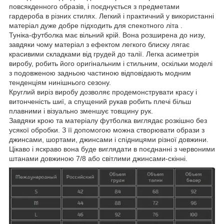
повсякденного образів, і поєднується з предметами
гардероба в різних стилях. Легкий і практичний у використанні
матеріал дуже добре підходить для спекотного літа .
Туніка-футболка має вільний крій. Вона розширена до низу,
завдяки чому матеріал з ефектом легкого блиску лягає
красивими складками від грудей до талії. Легка асиметрія
виробу, робить його оригінальним і стильним, оскільки моделі
з подовженою задньою частиною відповідають модним
тенденціям нинішнього сезону.
Круглий виріз виробу дозволяє продемонструвати красу і
витонченість шиї, а спущений рукав робить плечі більш
плавними і візуально зменшує товщину рук.
Завдяки крою та матеріалу футболка виглядає розкішно без
усякої обробки. З її допомогою можна створювати образи з
джинсами, шортами, джинсами і спідницями різної довжини.
Цікаво і яскраво вона буде виглядати в поєднанні з червоними
штанами довжиною 7/8 або світлими джинсами-скінні.