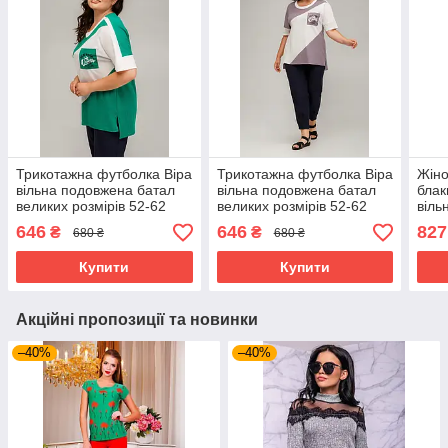
Трикотажна футболка Віра
Трикотажна футболка Віра
Жіно
вільна подовжена батал
вільна подовжена батал
блак
великих розмірів 52-62
великих розмірів 52-62
віль
різні кольори
різні кольори
літн
646
646
827
₴
₴
680 ₴
680 ₴
Купити
Купити
Акційні пропозиції та новинки
–40%
–40%