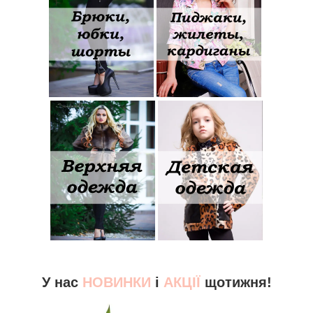
У нас
НОВИНКИ
і
АКЦІЇ
щотижня!