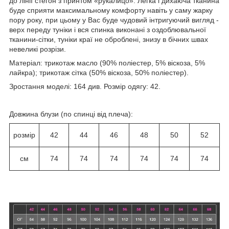
до лінії стегон з принтом «рукалицо». Легка і дихаюча тканина
буде сприяти максимальному комфорту навіть у саму жарку
пору року, при цьому у Вас буде чудовий інтригуючий вигляд -
верх переду туніки і вся спинка виконані з оздоблювальної
тканини-сітки, туніки краї не оброблені, знизу в бічних швах
невеликі розрізи.
Матеріал: трикотаж масло (90% поліестер, 5% віскоза, 5%
лайкра); трикотаж сітка (50% віскоза, 50% поліестер).
Зростання моделі: 164 див. Розмір одягу: 42.
Довжина блузи (по спинці від плеча):
розмір
42
44
46
48
50
52
см
74
74
74
74
74
74