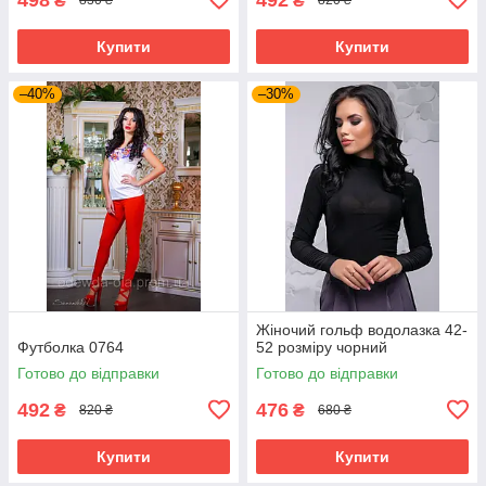
₴
₴
830 ₴
820 ₴
Купити
Купити
–40%
–30%
Жіночий гольф водолазка 42-
Футболка 0764
52 розміру чорний
Готово до відправки
Готово до відправки
492
476
₴
₴
820 ₴
680 ₴
Купити
Купити