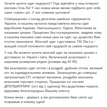
Хочете купити одяг недорого? Тоді завітайте у наш інтернет
магазин Ола-Ла! У нас кожна жінка зможе підібрати для себе
саме «свою» річ. У нас новинки щотижня!
Співпрацюємо з понад десятком швейних підприємств
України, в нашому каталозі представлена жіноча одяг
виробників Харкова, Хмельницького, Одеси, Миколаєва за
низькими цінами. Працюємо без посередником, завдяки чому
в нашому магазині самі низькі ціни на одяг, що дозволяє Вам
істотно економити. Жіночий одяг з доставкою
TM
Ola
-
La
–
кращий спосіб поповнити свій гардероб за самим недорого.
У нас Ви можете купити жіночий одяг за низькими цінами з
доставкою по Україні і світу. Величезний асортимент з
широким розмірним рядом (розміри від 40 90).
Ми реалізуємо одяг оптом і в роздріб, дрібним оптом, великий
опт за індивідуальними знижкам. Запрошуємо до співпраці
організаторів СП, інтернет магазини, роздрібні магазини,
власників торгових сторінок. Працюємо по системі
ДРОПШИППИНГ (опт від 1 одиниці) без додаткових націнок,
відправка безпосередньо Вашому клієнту.
Кожна жінка – діамант, а ми допомагаємо Вам сяяти ще
яскравіше в новому одязі!