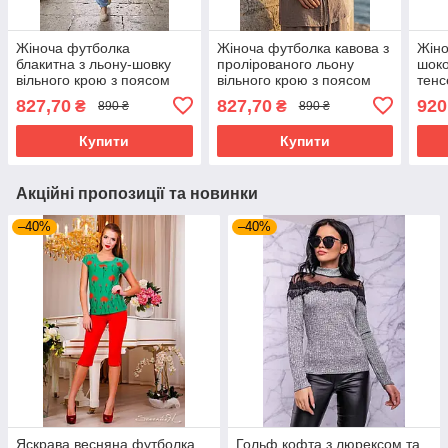
Жіноча футболка
Жіноча футболка кавова з
Жіно
блакитна з льону-шовку
пролірованого льону
шоко
вільного крою з поясом
вільного крою з поясом
тенс
літня 42-52 розміри
літня 42-52 розміри
пояс
827,70
827,70
920
₴
₴
890 ₴
890 ₴
розм
Купити
Купити
Акційні пропозиції та новинки
–40%
–40%
Яскрава весняна футболка,
Гольф кофта з люрексом та