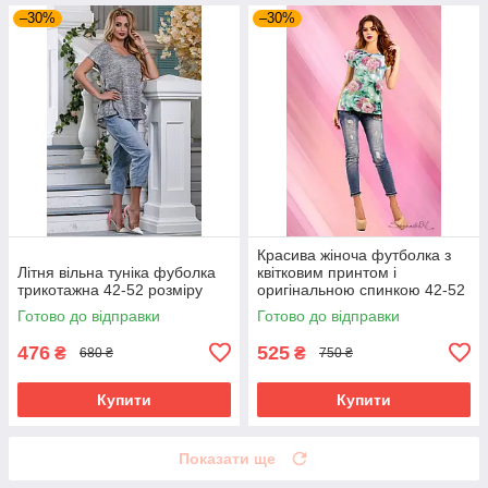
–30%
–30%
Красива жіноча футболка з
Літня вільна туніка фуболка
квітковим принтом і
трикотажна 42-52 розміру
оригінальною спинкою 42-52
розміри
Готово до відправки
Готово до відправки
476
525
₴
₴
680 ₴
750 ₴
Купити
Купити
Показати ще