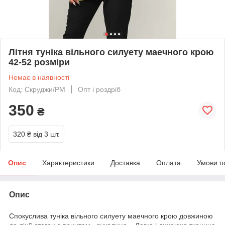
Літня туніка вільного силуету маечного крою
42-52 розміри
Немає в наявності
Код: Скруджи/РМ
Опт і роздріб
350
₴
320 ₴
від 3 шт.
Опис
Характеристики
Доставка
Оплата
Умови п
Опис
Спокуслива туніка вільного силуету маечного крою довжиною