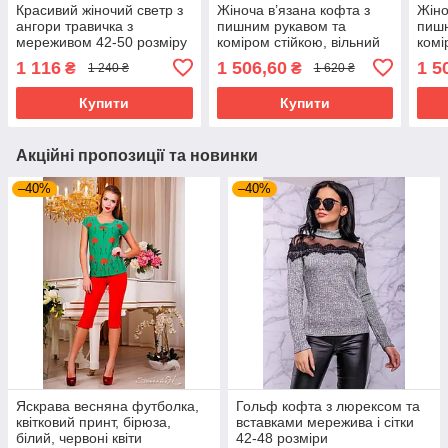
Красивий жіночий светр з
Жіноча в’язана кофта з
Жіно
ангори травичка з
пишним рукавом та
пишн
мереживом 42-50 розміру
коміром стійкою, вільний
комі
кавовий
трикотажний джемпер із
трик
1 116
1 506,60
1 5
₴
₴
1 240 ₴
1 620 ₴
розрізами, розміри 42-52
розр
шоколад
світ
Купити
Купити
Акційні пропозиції та новинки
–40%
–40%
Яскрава весняна футболка,
Гольф кофта з люрексом та
квітковий принт, бірюза,
вставками мережива і сітки
білий, червоні квіти
42-48 розміри