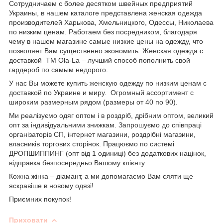
Сотрудничаем с более десятком швейных предприятий
Украины, в нашем каталоге представлена женская одежда
производителей Харькова, Хмельницкого, Одессы, Николаева
по низким ценам. Работаем без посредником, благодаря
чему в нашем магазине самые низкие цены на одежду, что
позволяет Вам существенно экономить. Женская одежда с
доставкой
TM
Ola
-
La
– лучший способ пополнить свой
гардероб по самым недорого.
У нас Вы можете купить женскую одежду по низким ценам с
доставкой по Украине и миру. Огромный ассортимент с
широким размерным рядом (размеры от 40 по 90).
Ми реалізуємо одяг оптом і в роздріб, дрібним оптом, великий
опт за індивідуальними знижкам. Запрошуємо до співпраці
організаторів СП, інтернет магазини, роздрібні магазини,
власників торгових сторінок. Працюємо по системі
ДРОПШИППИНГ (опт від 1 одиниці) без додаткових націнок,
відправка безпосередньо Вашому клієнту.
Кожна жінка – діамант, а ми допомагаємо Вам сяяти ще
яскравіше в новому одязі!
Приємних покупок!
Приховати