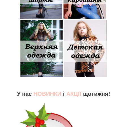
У нас
НОВИНКИ
і
АКЦІЇ
щотижня!