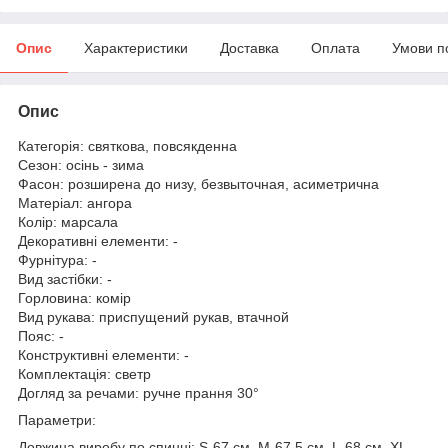
Опис
Характеристики
Доставка
Оплата
Умови п
Опис
Категорія: святкова, повсякденна
Сезон: осінь - зима
Фасон: розширена до низу, безвыточная, асиметрична
Матеріал: ангора
Колір: марсала
Декоративні елементи: -
Фурнітура: -
Вид застібки: -
Горловина: комір
Вид рукава: приспущений рукав, втачной
Пояс: -
Конструктивні елементи: -
Комплектація: светр
Догляд за речами: ручне прання 30°
Параметри:
Довжина виробу по спинці: S-67 см, M-67,5 см, L-68 см, XL-