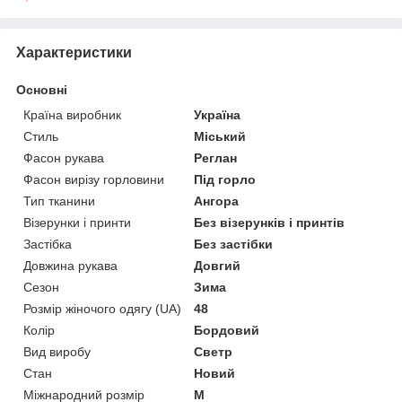
Характеристики
Основні
Країна виробник
Україна
Стиль
Міський
Фасон рукава
Реглан
Фасон вирізу горловини
Під горло
Тип тканини
Ангора
Візерунки і принти
Без візерунків і принтів
Застібка
Без застібки
Довжина рукава
Довгий
Сезон
Зима
Розмір жіночого одягу (UA)
48
Колір
Бордовий
Вид виробу
Светр
Стан
Новий
Міжнародний розмір
M