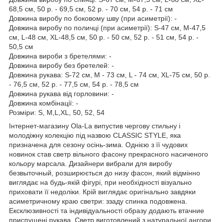
68,5 см, 50 р. - 69,5 см, 52 р. - 70 см, 54 р. - 71 см
Довжина виробу по боковому шву (при асиметрії): -
Довжина виробу по поличці (при асиметрії): S-47 см, M-47,5
см, L-48 см, XL-48,5 см, 50 р. - 50 см, 52 р. - 51 см, 54 р. -
50,5 см
Довжина вироби з бретелями: -
Довжина виробу без бретелей: -
Довжина рукава: S-72 см, M - 73 см, L - 74 см, XL-75 см, 50 р.
- 76,5 см, 52 р. - 77,5 см, 54 р. - 78,5 см
Довжина рукава від горловини: -
Довжина комбінації: -
Розміри: S, M,L,XL, 50, 52, 54
Інтернет-магазину Ola-La випустив чергову стильну і
молодіжну колекцію під назвою CLASSIC STYLE, яка
призначена для сезону осінь-зима. Однією з її чудових
новинок став светр вільного фасону прекрасного насиченого
кольору марсала. Дизайнери вибрали для виробу
безвыточный, розширюється до низу фасон, який відмінно
виглядає на будь-якій фігурі, при необхідності візуально
приховати її недоліки. Крій виглядає оригінально завдяки
асиметричному краю светри: ззаду спинка подовжена.
Ексклюзивності та індивідуальності образу додають втачние
приспущені рукава. Светр виготовлений з натуральної ангори,