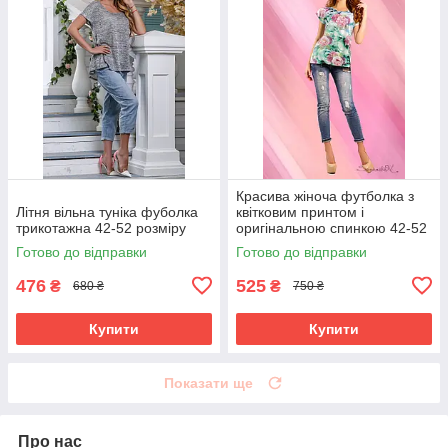
Красива жіноча футболка з
Літня вільна туніка фуболка
квітковим принтом і
трикотажна 42-52 розміру
оригінальною спинкою 42-52
розміри
Готово до відправки
Готово до відправки
476
525
₴
₴
680 ₴
750 ₴
Купити
Купити
Показати ще
Про нас