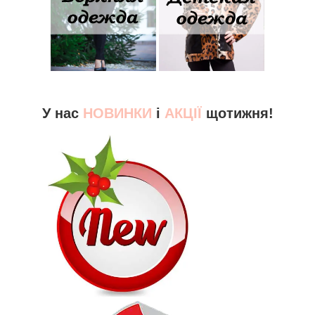
У нас
НОВИНКИ
і
АКЦІЇ
щотижня!