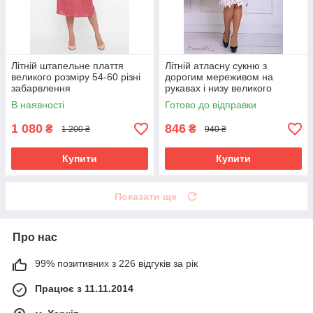
Літній штапельне плаття
Літній атласну сукню з
великого розміру 54-60 різні
дорогим мереживом на
забарвлення
рукавах і низу великого
розміру 50-56 розміру
В наявності
Готово до відправки
1 080
846
₴
₴
1 200 ₴
940 ₴
Купити
Купити
Показати ще
Про нас
99% позитивних з 226 відгуків за рік
Працює з 11.11.2014