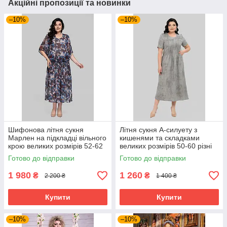
Акційні пропозиції та новинки
–10%
–10%
Шифонова літня сукня
Літня сукня А-силуету з
Марлен на підкладці вільного
кишенями та складками
крою великих розмірів 52-62
великих розмірів 50-60 різні
різні кольори
кольори сіра
Готово до відправки
Готово до відправки
1 980
1 260
₴
₴
2 200 ₴
1 400 ₴
Купити
Купити
–10%
–10%