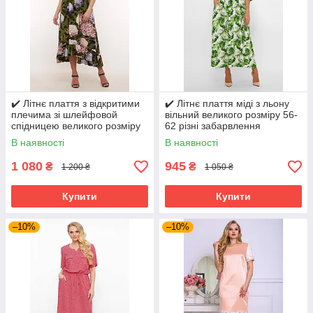
✔️ Літнє плаття з відкритими
✔️ Літнє плаття міді з льону
плечима зі шлейфовой
вільний великого розміру 56-
спідницею великого розміру
62 різні забарвлення
54-60
В наявності
В наявності
1 080
945
₴
₴
1 200 ₴
1 050 ₴
Купити
Купити
–10%
–10%