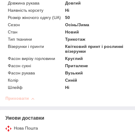
Довжина рукава
Довгий
Наявність корсету
Ні
Розмір жіночого одягу (UA)
50
Сезон
Осінь/Зима
Стан
Новий
Тип тканини
Трикотаж
Візерунки і принти
Квітковий принт і рослинні
візерунки
Фасон вирізу горловини
Круглий
Фасон сукні
Приталене
Фасон рукава
Вузький
Колір
Синій
Шлейф
Ні
Приховати
Умови доставки
Нова Пошта