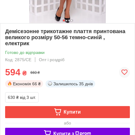
Демісезонне трикотажне плаття принтована
великого розміру 50-56 темно-синій ,
електрик
Готово до відправки
Код: 2875/СЕ
Опт і роздріб
594
₴
660 ₴
Економія
66 ₴
Залишилось
35 днів
630 ₴
від 3 шт.
Купити
або
Купити з