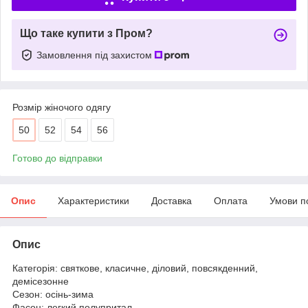
Що таке купити з Пром?
Замовлення під захистом
Розмір жіночого одягу
50
52
54
56
Готово до відправки
Опис
Характеристики
Доставка
Оплата
Умови п
Опис
Категорія: святкове, класичне, діловий, повсякденний,
демісезонне
Сезон: осінь-зима
Фасон: легкий полупритал