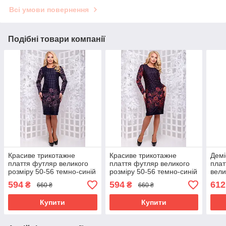
Всі умови повернення
Подібні товари компанії
Красиве трикотажне
Красиве трикотажне
Демі
плаття футляр великого
плаття футляр великого
плат
розміру 50-56 темно-синій
розміру 50-56 темно-синій
вели
з кавовим
з червоним
594
594
612
₴
₴
660 ₴
660 ₴
Купити
Купити