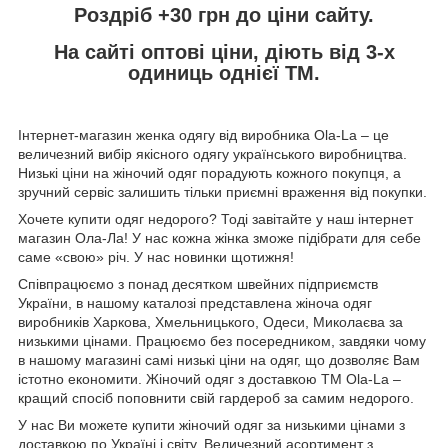
Роздріб +30 грн
до ціни сайту.
На сайті
оптові ціни,
діють від 3-х
одиниць однієї ТМ.
Інтернет-магазин женка одягу від виробника
Ola
-
La
– це
величезний вибір якісного одягу українського виробництва.
Низькі ціни на жіночий одяг порадують кожного покупця, а
зручний сервіс залишить тільки приємні враження від покупки.
Хочете купити одяг недорого? Тоді завітайте у наш інтернет
магазин Ола-Ла! У нас кожна жінка зможе підібрати для себе
саме «свою» річ. У нас новинки щотижня!
Співпрацюємо з понад десятком швейних підприємств
України, в нашому каталозі представлена жіноча одяг
виробників Харкова, Хмельницького, Одеси, Миколаєва за
низькими цінами. Працюємо без посередником, завдяки чому
в нашому магазині самі низькі ціни на одяг, що дозволяє Вам
істотно економити. Жіночий одяг з доставкою
TM
Ola
-
La
–
кращий спосіб поповнити свій гардероб за самим недорого.
У нас Ви можете купити жіночий одяг за низькими цінами з
доставкою по Україні і світу. Величезний асортимент з