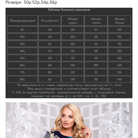
Розміри: 50р,52р,54р,56р