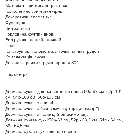
Матеріал: принтовані трикотаж
Колір: темно синій ,електрик
Декоративні елементи:-
Фурнітура:-
Вид застібки: -
Горловина:круглий виріз
Вид рукава: довгий, втачной
Пояс: -
Конструктивні елементи:виточки на лінії грудей
Комплектація: сукня
Догляд за речами: ручне прання 30°
Параметри
Довжина сукні від верхньої точки плеча:50р-99 см, 52р-101
см, 54р-103 см, 56р-105 см
Довжина сукні по спинці: -
Довжина сукні по боковому шву (при асиметрії): -
Довжина сукні на поличці (при асиметрії): -
Довжина рукава сукні:50р-63 см, 52р - 63,5 см, 54р - 64 см,
56р-64,5 см
Довжина рукава сукні від горловини:-