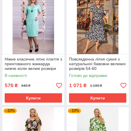
Ніжне класичне літнє плаття з
Повсякденна літня сукня з
принтованого жаккарда
натуральної бавовни великих
нижче колін великі розміри
розмірів 54-60
48-54
В наявності
Готово до відправки
576
1 071
₴
₴
640 ₴
1 190 ₴
Купити
Купити
–10%
–10%