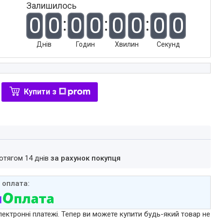
Залишилось
0
0
0
0
0
0
0
0
Днів
Годин
Хвилин
Секунд
Купити з
ротягом 14 днів
за рахунок покупця
лектронні платежі. Тепер ви можете купити будь-який товар не