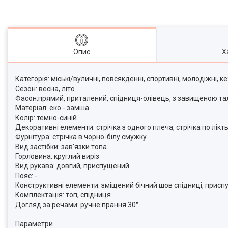
Опис
Х
Категорія: міські/вуличні, повсякденні, спортивні, молодіжні, к
Сезон: весна, літо
Фасон:прямий, приталений, спідниця-олівець, з завищеною та
Матеріал: еко - замша
Колір: темно-синій
Декоративні елементи: стрічка з одного плеча, стрічка по лік
Фурнітура: стрічка в чорно-білу смужку
Вид застібки: зав'язки топа
Горловина: круглий виріз
Вид рукава: довгий, приспущений
Пояс: -
Конструктивні елементи: зміщений бічний шов спідниці, присп
Комплектація: топ, спідниця
Догляд за речами: ручне прання 30°
Параметри