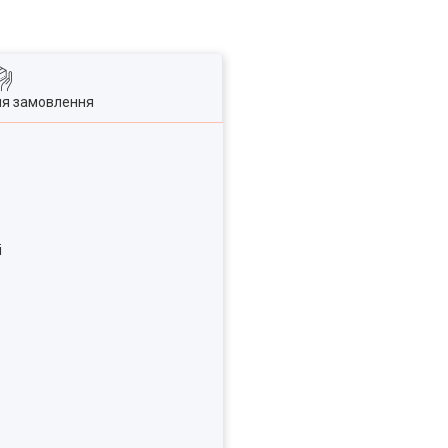
ля замовлення
і