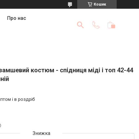
Кошик
Про нас
амшевий костюм - спідниця міді і топ 42-44
ній
птом і в роздріб