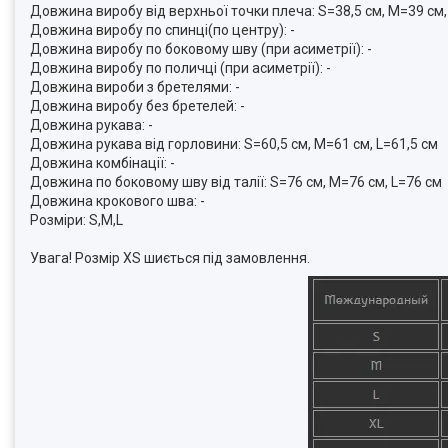
Довжина виробу від верхньої точки плеча: S=38,5 см, M=39 см,
Довжина виробу по спинці(по центру): -
Довжина виробу по боковому шву (при асиметрії): -
Довжина виробу по поличці (при асиметрії): -
Довжина вироби з бретелями: -
Довжина виробу без бретелей: -
Довжина рукава: -
Довжина рукава від горловини: S=60,5 см, M=61 см, L=61,5 см
Довжина комбінації: -
Довжина по боковому шву від талії: S=76 см, M=76 см, L=76 см
Довжина крокового шва: -
Розміри: S,M,L
Увага! Розмір XS шиється під замовлення.