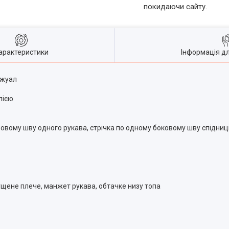
покидаючи сайту.
арактеристики
Інформація д
ежуал
лією
тьовому шву одного рукава, стрічка по одному боковому шву спідниц
ущене плече, манжет рукава, обтачке низу топа