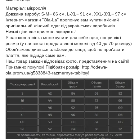
Матеріал: мікроолія
Довжина виробу: S-М= 86 см, L-XL= 91 см, XXL-3XL= 97 см
Інтернет-магазин "Ola-La" пропонує вам купити якісний
оригінальний жіночий одяг від українських виробників.
Низькі ціни вас приємно здивують!
У нас кожна жінка може купити для себе одяг, попри вік і
розмір (у наявності представлені моделі від 40 до 70 розміру).
Обов'язково дивіться альбоми до кінця, щоб не проґавити
плаття, яке підійде саме вам.
Наш товар завжди відповідає фото, представленим на сайті!
Приємних покупок! Підібрати розмір: http://odewa-
ola.prom.ua/g5838843-razmernye-tablitsy!