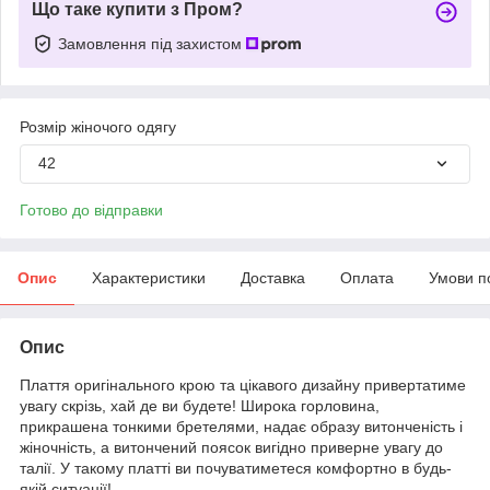
Що таке купити з Пром?
Замовлення під захистом
Розмір жіночого одягу
42
Готово до відправки
Опис
Характеристики
Доставка
Оплата
Умови п
Опис
Плаття оригінального крою та цікавого дизайну привертатиме
увагу скрізь, хай де ви будете! Широка горловина,
прикрашена тонкими бретелями, надає образу витонченість і
жіночність, а витончений поясок вигідно приверне увагу до
талії. У такому платті ви почуватиметеся комфортно в будь-
якій ситуації!