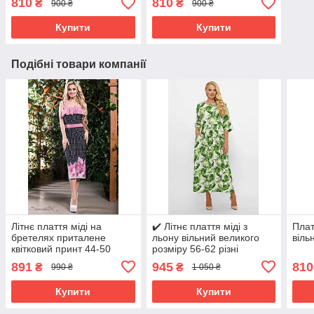
810
810
₴
₴
900 ₴
900 ₴
Купити
Купити
Подібні товари компанії
Літнє плаття міді на
✔️ Літнє плаття міді з
Плат
бретелях приталене
льону вільний великого
віль
квітковий принт 44-50
розміру 56-62 різні
розміри
забарвлення
891
945
810
₴
₴
990 ₴
1 050 ₴
Купити
Купити