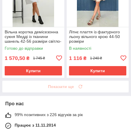
Вільна коротка демісезонна
Літнє плаття із фактурного
сукня Медді із тканини
льону вільного крою 44-50
шанель 42-56 разміри світло-
розміри
сіра
Готово до відправки
В наявності
1 570,50
1 116
₴
₴
1 745 ₴
1 240 ₴
Купити
Купити
Показати ще
Про нас
99% позитивних з 226 відгуків за рік
Працює з 11.11.2014