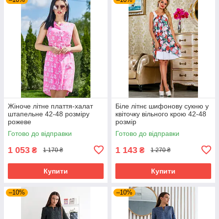
Жіноче літне плаття-халат
Біле літнє шифонову сукню у
штапельне 42-48 розміру
квіточку вільного крою 42-48
рожеве
розмір
Готово до відправки
Готово до відправки
1 053
1 143
₴
₴
1 170 ₴
1 270 ₴
Купити
Купити
–10%
–10%