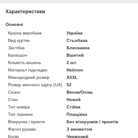
Характеристики
Основні
Країна виробник
Україна
Вид куртки
Стьобана
Застібка
Блискавка
Капюшон
Вшитий
Кількість кишень
2 шт.
Матеріал підкладки
Нейлон
Міжнародний розмір
XXXL
Розмір жіночого одягу (UA)
52
Сезон
Весна/Осінь
Стан
Новий
Тип коміра
Стійка
Тип тканини
Плащівка
Візерунки і принти
Без візерунків і принтів
Фасон рукава
З манжетом
Колір
Червоний