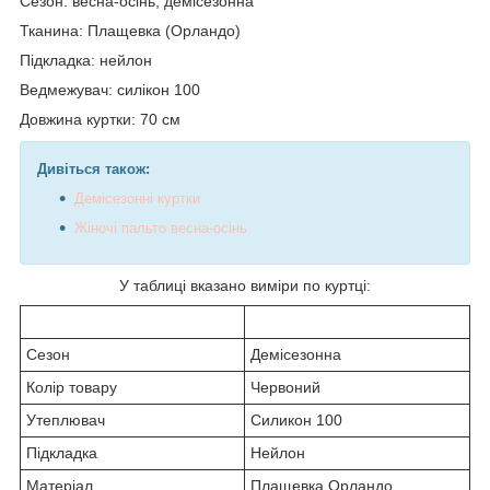
Сезон: весна-осінь, демісезонна
Тканина: Плащевка (Орландо)
Підкладка: нейлон
Ведмежувач: силікон 100
Довжина куртки: 70 см
Дивіться також:
Демісезонні куртки
Жіночі пальто весна-осінь
У таблиці вказано виміри по куртці:
Сезон
Демісезонна
Колір товару
Червоний
Утеплювач
Силикон 100
Підкладка
Нейлон
Матеріал
Плащевка Орландо