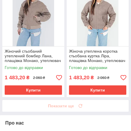
Жіночий стьобаний
Жіноча утеплена коротка
утеплений бомбер Лана,
стьобана куртка Ліра,
плащівка Монако, утеплювач
плащівка Монако, утеплювач
Тінсулейт 120 бежевий
Тінсулейт 120 бежева
Готово до відправки
Готово до відправки
1 483,20
1 483,20
₴
₴
2 060 ₴
2 060 ₴
Купити
Купити
Показати ще
Про нас