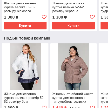
Жіноча демісезонна
Жіноча демісезонна
Жіно
куртка велика 52-62
куртка велика 52-62
курт
розміру бірюзова
розміру червона
пуд
1 300
1 300
1 3
₴
₴
Купити
Купити
Подібні товари компанії
Жіноче демісезонна
Жіночий стьобаний жакет
Жіно
куртка великий розмір 52-
куртка демісезонна з
сати
62 розміру біла
тинсулейтом великих
курт
розмірів 48-56 капучино
розм
1 300
1 440
1 2
₴
₴
1 600 ₴