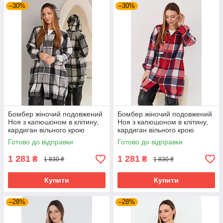
–30%
–30%
Бомбер жіночий подовжений
Бомбер жіночий подовжений
Ноя з капюшоном в клітину,
Ноя з капюшоном в клітину,
кардиган вільного крою
кардиган вільного крою
великих розмірів сірий
великих розмірів червоний
Готово до відправки
Готово до відправки
1 281
1 281
₴
₴
1 830 ₴
1 830 ₴
Купити
Купити
–28%
–28%