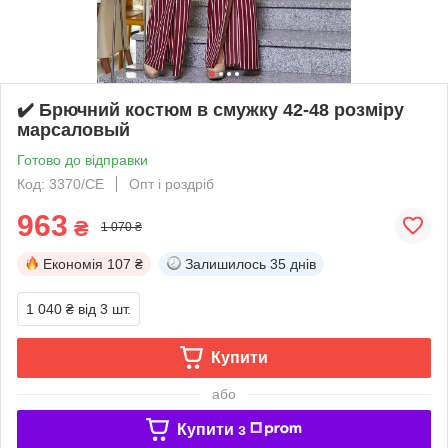
✔️ Брючний костюм в смужку 42-48 розміру
марсаловый
Готово до відправки
Код: 3370/СЕ
Опт і роздріб
963
₴
1 070 ₴
Економія
107 ₴
Залишилось
35 днів
1 040 ₴
від 3 шт.
Купити
або
Купити з