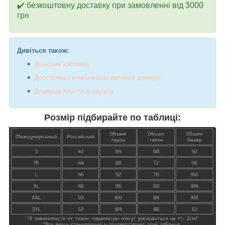
✔️ безкоштовну доставку при замовленні від 3000
грн
Дивіться також:
Ж
енские костюми
До
остюмы і комбінезони великих розмірів
Д
линные плаття в смужку
Розмір підбирайте по таблиці: