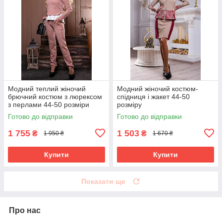
Модний теплий жіночий
Модний жіночий костюм-
брючний костюм з люрексом
спідниця і жакет 44-50
з перлами 44-50 розміри
розміру
Готово до відправки
Готово до відправки
1 755
1 503
₴
₴
1 950 ₴
1 670 ₴
Купити
Купити
Показати ще
Про нас