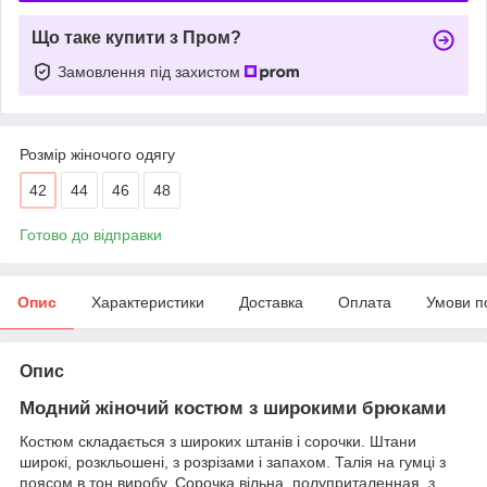
Що таке купити з Пром?
Замовлення під захистом
Розмір жіночого одягу
42
44
46
48
Готово до відправки
Опис
Характеристики
Доставка
Оплата
Умови п
Опис
Модний жіночий костюм з широкими брюками
Костюм складається з широких штанів і сорочки. Штани
широкі, розкльошені, з розрізами і запахом. Талія на гумці з
поясом в тон виробу. Сорочка вільна, полуприталенная, з