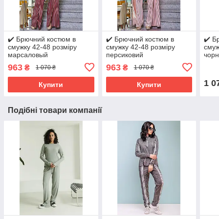
✔️ Брючний костюм в
✔️ Брючний костюм в
✔️ Б
смужку 42-48 розміру
смужку 42-48 розміру
смуж
марсаловый
персиковий
чор
963
963
₴
₴
1 070 ₴
1 070 ₴
1 0
Купити
Купити
Подібні товари компанії