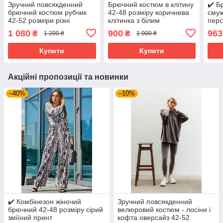
Зручний повсякденний
Брючний костюм в клітину
✔️ Б
брючний костюм рубчик
42-48 розміру коричнева
смуж
42-52 розміри різні
клітинка з білим
перс
кольори сірий
1 080
900
963
₴
₴
1 200 ₴
1 000 ₴
Купити
Купити
Акційні пропозиції та новинки
–40%
–10%
✔️ Комбінезон жіночий
Зручний повсякденний
брючний 42-48 розміру сірий
велюровий костюм - лосіни і
зміїний принт
кофта оверсайз 42-52