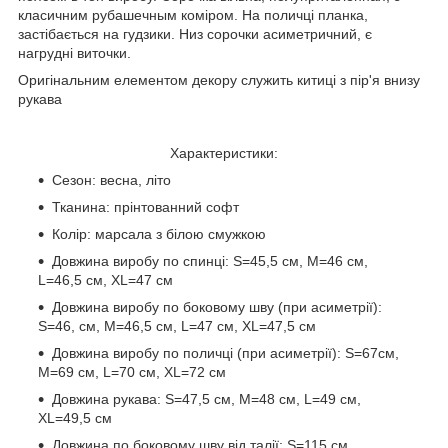
класичним рубашечным коміром. На поличці планка,
застібається на гудзики. Низ сорочки асиметричний, є
нагрудні виточки.
Оригінальним елементом декору служить китиці з пір'я внизу
рукава
Характеристики:
Сезон: весна, літо
Тканина: прінтованний софт
Колір: марсала з білою смужкою
Довжина виробу по спинці: S=45,5 см, M=46 см,
L=46,5 см, XL=47 см
Довжина виробу по боковому шву (при асиметрії):
S=46, см, M=46,5 см, L=47 см, XL=47,5 см
Довжина виробу по поличці (при асиметрії): S=67см,
M=69 см, L=70 см, XL=72 см
Довжина рукава: S=47,5 см, M=48 см, L=49 см,
XL=49,5 см
Довжина по боковому шву від талії: S=115 см,