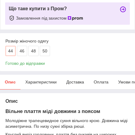
Що таке купити з Пром?
Замовлення під захистом
Розмір жіночого одягу
44
46
48
50
Готово до відправки
Опис
Характеристики
Доставка
Оплата
Умови п
Опис
Вільне плаття міді довжини з поясом
Молодіжне трапецевидное сукня вільного крою. Довжина міді
асиметрична. По низу сукні збірка рюші.
Круглий виріз горловини, плаття без рукавів на широких