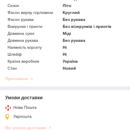
Сезон
Літо
Фасон вирізу горловини
Круглий
Фасон рукава
Без рукава
Візерунки і принти
Без візерунків і принтів
Довжина сукні
Міді
Довжина рукава
Без рукава
Наявність корсету
Ні
Шлейф
Ні
Країна виробник
Україна
Стан
Новий
Приховати
Умови доставки
Нова Пошта
Укрпошта
Всі умови доставки