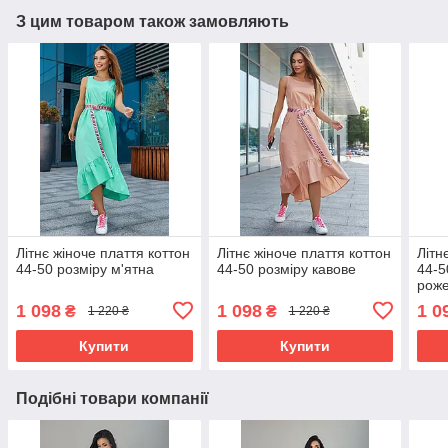
З цим товаром також замовляють
Літнє жіноче плаття коттон
Літнє жіноче плаття коттон
Літн
44-50 розміру м'ятна
44-50 розміру кавове
44-5
рож
1 098
1 098
1 0
₴
₴
1 220 ₴
1 220 ₴
Купити
Купити
Подібні товари компанії