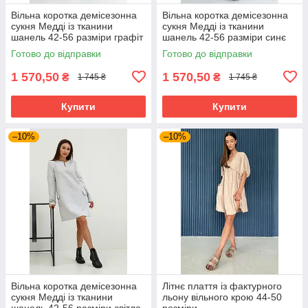
Вільна коротка демісезонна
Вільна коротка демісезонна
сукня Медді із тканини
сукня Медді із тканини
шанель 42-56 разміри графіт
шанель 42-56 разміри синє
Готово до відправки
Готово до відправки
1 570,50
1 570,50
₴
₴
1 745 ₴
1 745 ₴
Купити
Купити
–10%
–10%
Вільна коротка демісезонна
Літнє плаття із фактурного
сукня Медді із тканини
льону вільного крою 44-50
шанель 42-56 разміри світло-
розміри