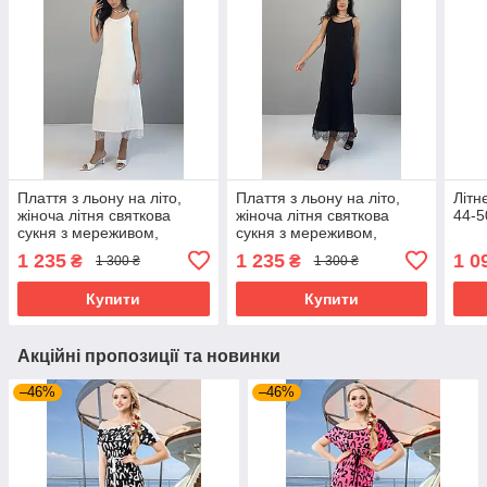
Плаття з льону на літо,
Плаття з льону на літо,
Літн
жіноча літня святкова
жіноча літня святкова
44-5
сукня з мереживом,
сукня з мереживом,
сарафан на бретельках
сарафан на бретельках
1 235
1 235
1 0
₴
₴
1 300 ₴
1 300 ₴
молочний 44-50 розміри
чорний 44-50 розміри
Купити
Купити
Акційні пропозиції та новинки
–46%
–46%