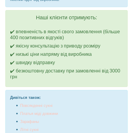
Наші клієнти отримують:
✔️ впевненість в якості свого замовлення (більше
400 позитивних відгуків)
✔️ якісну консультацію з приводу розміру
✔️ низькі ціни напряму від виробника
✔️ швидку відправку
✔️ безкоштовну доставку при замовленні від 3000
грн
Дивіться також:
Повсякденні сукні
П
латья
міді довжини
З
а
рафаны
Літні сукні