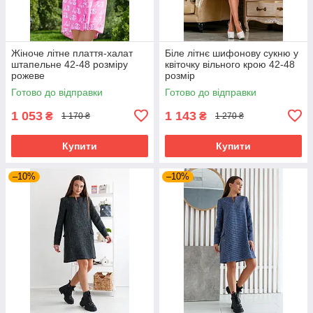
Жіноче літне плаття-халат
Біле літнє шифонову сукню у
штапельне 42-48 розміру
квіточку вільного крою 42-48
рожеве
розмір
Готово до відправки
Готово до відправки
1 053
1 143
₴
₴
1 170 ₴
1 270 ₴
Купити
Купити
–10%
–10%