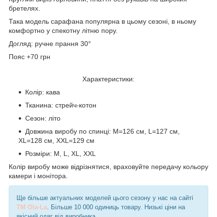
бретелях.
Така модель сарафана популярна в цьому сезоні, в ньому
комфортно у спекотну літню пору.
Догляд: ручне прання 30°
Пояс +70 грн
Характеристики:
Колір: кава
Тканина: стрейч-котон
Сезон: літо
Довжина виробу по спинці: M=126 см, L=127 см,
XL=128 см, XXL=129 см
Розміри: M, L, XL, XXL
Колір виробу може відрізнятися, враховуйте передачу кольору
камери і монітора.
Ще більше актуальних моделей цього сезону у нас на сайті
TM Ola-La
. Більше 10 000 одиниць товару. Низькі ціни на
якісний одяг від виробника.