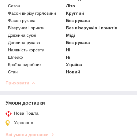
Сезон
Літо
Фасон вирізу горловини
Круглий
Фасон рукава
Без рукава
Візерунки і принти
Без візерунків і принтів
Довжина сукні
Міді
Довжина рукава
Без рукава
Наявність корсету
Ні
Шлейф
Ні
Країна виробник
Україна
Стан
Новий
Приховати
Умови доставки
Нова Пошта
Укрпошта
Всі умови доставки