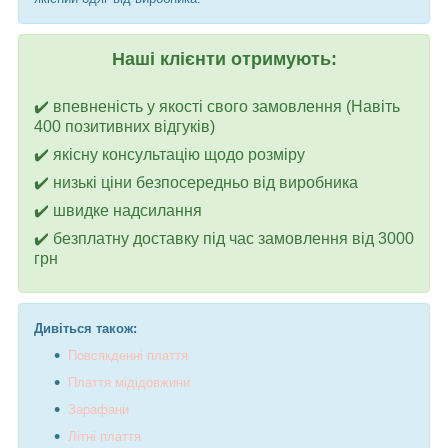
Наші клієнти отримують:
✔️ впевненість у якості свого замовлення (Навіть
400 позитивних відгуків)
✔️ якісну консультацію щодо розміру
✔️ низькі ціни безпосередньо від виробника
✔️ швидке надсилання
✔️ безплатну доставку під час замовлення від 3000
грн
Дивіться також:
Повсякденні плаття
П
лаття
мідідовжини
З
а
рафани
Літні плаття