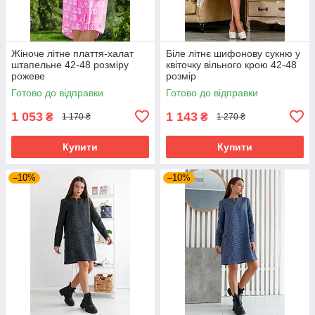
Жіноче літне плаття-халат
Біле літнє шифонову сукню у
штапельне 42-48 розміру
квіточку вільного крою 42-48
рожеве
розмір
Готово до відправки
Готово до відправки
1 053
1 143
₴
₴
1 170 ₴
1 270 ₴
Купити
Купити
–10%
–10%