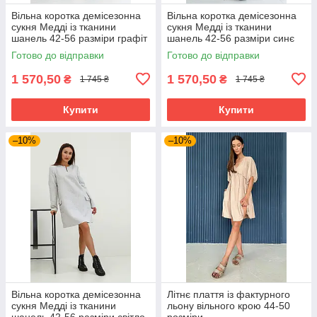
Вільна коротка демісезонна
Вільна коротка демісезонна
сукня Медді із тканини
сукня Медді із тканини
шанель 42-56 разміри графіт
шанель 42-56 разміри синє
Готово до відправки
Готово до відправки
1 570,50
1 570,50
₴
₴
1 745 ₴
1 745 ₴
Купити
Купити
–10%
–10%
Вільна коротка демісезонна
Літнє плаття із фактурного
сукня Медді із тканини
льону вільного крою 44-50
шанель 42-56 разміри світло-
розміри