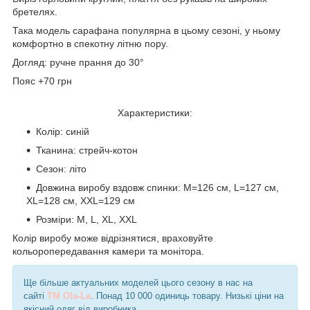
бретелях.
Така модель сарафана популярна в цьому сезоні, у ньому
комфортно в спекотну літню пору.
Догляд: ручне прання до 30°
Пояс +70 грн
Характеристики:
Колір: синій
Тканина: стрейч-котон
Сезон: літо
Довжина виробу вздовж спинки: M=126 см, L=127 см,
XL=128 см, XXL=129 см
Розміри: M, L, XL, XXL
Колір виробу може відрізнятися, враховуйте
кольоропередавання камери та монітора.
Ще більше актуальних моделей цього сезону в нас на
сайті
TM Ola-La
. Понад 10 000 одиниць товару. Низькі ціни на
якісний одяг від виробника.