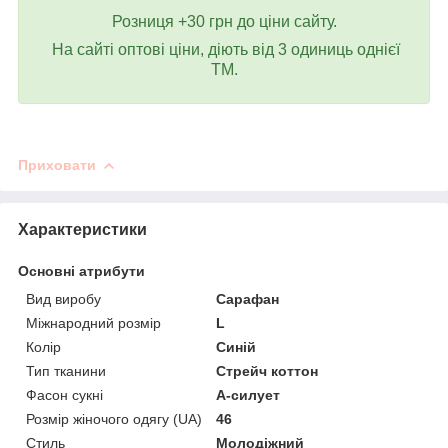
Розниця +30 грн до ціни сайту.
На сайті оптові ціни, діють від 3 одиниць однієї
ТМ.
Приховати
Характеристики
Основні атрибути
Вид виробу
Сарафан
Міжнародний розмір
L
Колір
Синій
Тип тканини
Стрейч коттон
Фасон сукні
А-силует
Розмір жіночого одягу (UA)
46
Стиль
Молодіжний