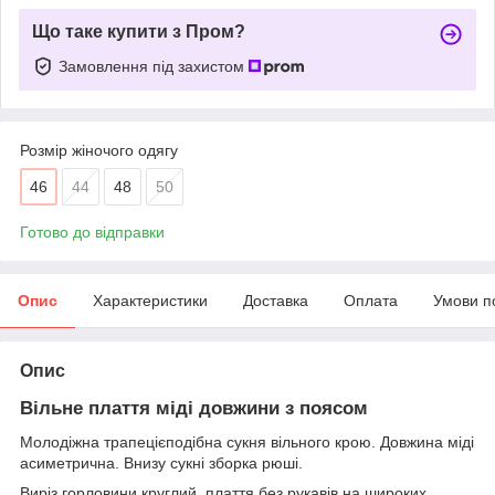
Що таке купити з Пром?
Замовлення під захистом
Розмір жіночого одягу
46
44
48
50
Готово до відправки
Опис
Характеристики
Доставка
Оплата
Умови п
Опис
Вільне плаття міді довжини з поясом
Молодіжна трапецієподібна сукня вільного крою. Довжина міді
асиметрична. Внизу сукні зборка рюші.
Виріз горловини круглий, плаття без рукавів на широких