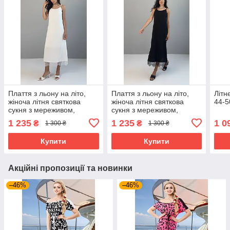
Плаття з льону на літо,
Плаття з льону на літо,
Літн
жіноча літня святкова
жіноча літня святкова
44-5
сукня з мереживом,
сукня з мереживом,
сарафан на бретельках
сарафан на бретельках
1 235
1 235
1 0
₴
₴
1 300 ₴
1 300 ₴
молочний 44-50 розміри
чорний 44-50 розміри
Купити
Купити
Акційні пропозиції та новинки
–46%
–46%