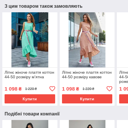
З цим товаром також замовляють
Літнє жіноче плаття коттон
Літнє жіноче плаття коттон
Літн
44-50 розміру м'ятна
44-50 розміру кавове
44-5
рож
1 098
1 098
1 0
₴
₴
1 220 ₴
1 220 ₴
Купити
Купити
Подібні товари компанії