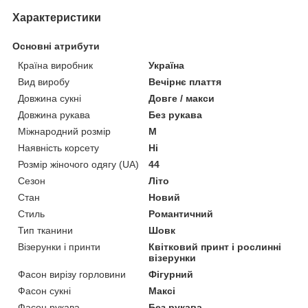
Характеристики
Основні атрибути
Країна виробник
Україна
Вид виробу
Вечірнє плаття
Довжина сукні
Довге / макси
Довжина рукава
Без рукава
Міжнародний розмір
M
Наявність корсету
Ні
Розмір жіночого одягу (UA)
44
Сезон
Літо
Стан
Новий
Стиль
Романтичний
Тип тканини
Шовк
Візерунки і принти
Квітковий принт і рослинні
візерунки
Фасон вирізу горловини
Фігурний
Фасон сукні
Максі
Фасон рукава
Без рукава