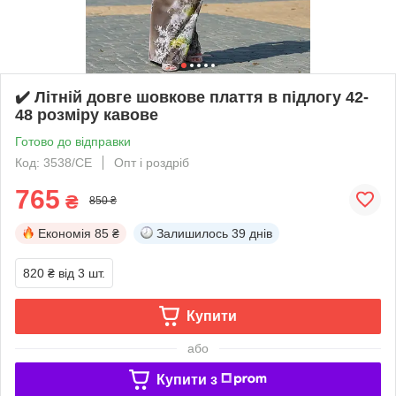
✔️ Літній довге шовкове плаття в підлогу 42-
48 розміру кавове
Готово до відправки
Код: 3538/СЕ
Опт і роздріб
765
₴
850 ₴
Економія
85 ₴
Залишилось
39 днів
820 ₴
від 3 шт.
Купити
або
Купити з