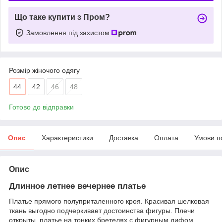
Що таке купити з Пром?
Замовлення під захистом
Розмір жіночого одягу
44
42
46
48
Готово до відправки
Опис
Характеристики
Доставка
Оплата
Умови п
Опис
Длинное летнее вечернее платье
Платье прямого полуприталенного кроя. Красивая шелковая
ткань выгодно подчеркивает достоинства фигуры. Плечи
открыты, платье на тонких бретелях с фигурным лифом.