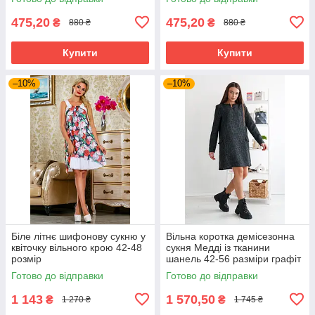
475,20
475,20
₴
₴
880 ₴
880 ₴
Купити
Купити
–10%
–10%
Біле літнє шифонову сукню у
Вільна коротка демісезонна
квіточку вільного крою 42-48
сукня Медді із тканини
розмір
шанель 42-56 разміри графіт
Готово до відправки
Готово до відправки
1 143
1 570,50
₴
₴
1 270 ₴
1 745 ₴