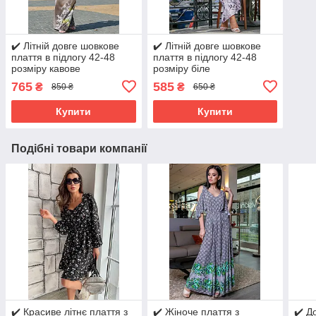
✔️ Літній довге шовкове
✔️ Літній довге шовкове
плаття в підлогу 42-48
плаття в підлогу 42-48
розміру кавове
розміру біле
765
585
₴
₴
850 ₴
650 ₴
Купити
Купити
Подібні товари компанії
✔️ Красиве літнє плаття з
✔️ Жіноче плаття з
✔️ Д