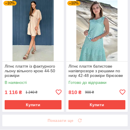
–10%
–10%
Літнє плаття із фактурного
Літнє плаття батистове
льону вільного крою 44-50
напівпрозоре з рюшами по
розміри
низу 42-48 розміри бірюзове
В наявності
Готово до відправки
1 116
810
₴
₴
1 240 ₴
900 ₴
Купити
Купити
Показати ще