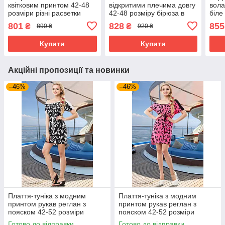
квітковим принтом 42-48
відкритими плечима довгу
вола
розміри різні расветки
42-48 розміру бірюза в
біле
клітку
801
828
855
₴
₴
890 ₴
920 ₴
Купити
Купити
Акційні пропозиції та новинки
–46%
–46%
Плаття-туніка з модним
Плаття-туніка з модним
принтом рукав реглан з
принтом рукав реглан з
пояском 42-52 розміри
пояском 42-52 розміри
Готово до відправки
Готово до відправки