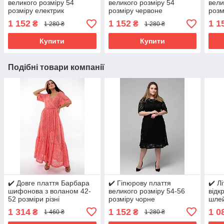
великого розміру 54
великого розміру 54
вели
розміру електрик
розміру червоне
розм
1 152
1 152
1 1
₴
₴
1 280 ₴
1 280 ₴
Купити
Купити
Подібні товари компанії
✔️ Довге плаття Барбара
✔️ Гіпюрову плаття
✔️ Л
шифонова з воланом 42-
великого розміру 54-56
відк
52 розміри різні
розміру чорне
шле
забарвлення
вели
1 314
1 152
1 0
₴
₴
1 460 ₴
1 280 ₴