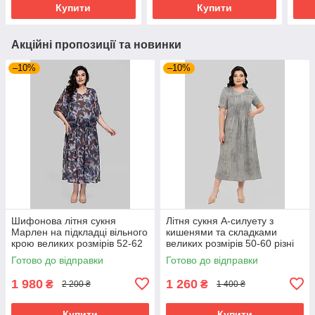
Купити
Купити
Акційні пропозиції та новинки
–10%
–10%
Шифонова літня сукня
Літня сукня А-силуету з
Марлен на підкладці вільного
кишенями та складками
крою великих розмірів 52-62
великих розмірів 50-60 різні
різні кольори
кольори сіра
Готово до відправки
Готово до відправки
1 980
1 260
₴
₴
2 200 ₴
1 400 ₴
Купити
Купити