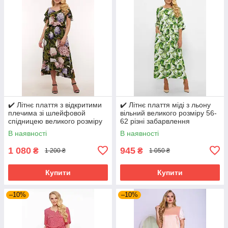
✔️ Літнє плаття з відкритими
✔️ Літнє плаття міді з льону
плечима зі шлейфовой
вільний великого розміру 56-
спідницею великого розміру
62 різні забарвлення
54-60
В наявності
В наявності
1 080
945
₴
₴
1 200 ₴
1 050 ₴
Купити
Купити
–10%
–10%