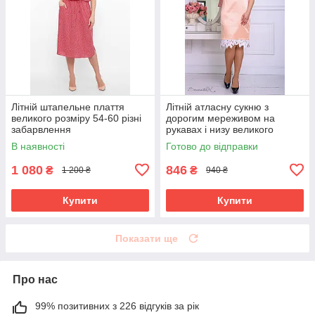
Літній штапельне плаття
Літній атласну сукню з
великого розміру 54-60 різні
дорогим мереживом на
забарвлення
рукавах і низу великого
розміру 50-56 розміру
В наявності
Готово до відправки
1 080
846
₴
₴
1 200 ₴
940 ₴
Купити
Купити
Показати ще
Про нас
99% позитивних з 226 відгуків за рік