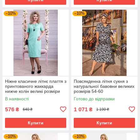
–10%
–10%
Ніжне класичне літнє плаття з
Повсякденна літня сукня з
принтованого жаккарда
натуральної бавовни великих
нижче колін великі розміри
розмірів 54-60
48-54
В наявності
Готово до відправки
576
1 071
₴
₴
640 ₴
1 190 ₴
Купити
Купити
–10%
–10%