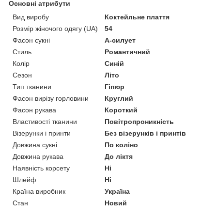
Основні атрибути
Вид виробу
Коктейльне плаття
Розмір жіночого одягу (UA)
54
Фасон сукні
А-силует
Стиль
Романтичний
Колір
Синій
Сезон
Літо
Тип тканини
Гіпюр
Фасон вирізу горловини
Круглий
Фасон рукава
Короткий
Властивості тканини
Повітропроникність
Візерунки і принти
Без візерунків і принтів
Довжина сукні
По коліно
Довжина рукава
До ліктя
Наявність корсету
Ні
Шлейф
Ні
Країна виробник
Україна
Стан
Новий