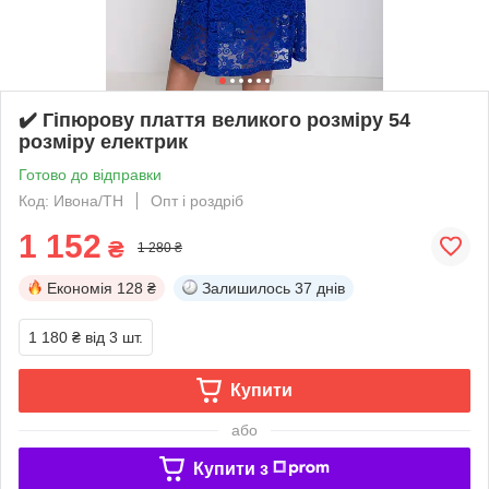
✔️ Гіпюрову плаття великого розміру 54
розміру електрик
Готово до відправки
Код: Ивона/ТН
Опт і роздріб
1 152
₴
1 280 ₴
Економія
128 ₴
Залишилось
37 днів
1 180 ₴
від 3 шт.
Купити
або
Купити з