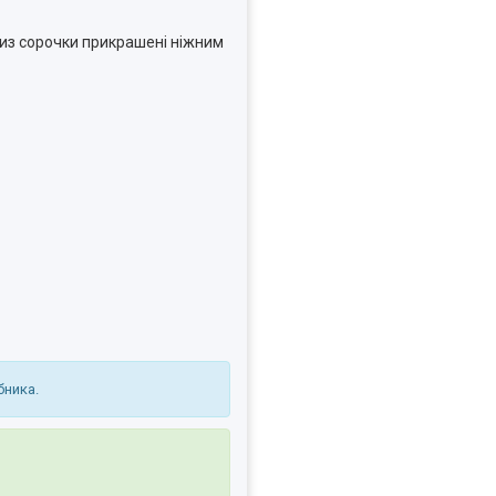
 низ сорочки прикрашені ніжним
бника.