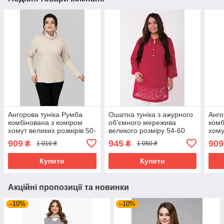
Ангорова туніка Румба
Ошатна туніка з ажурного
Анго
комбінована з коміром
об'ємного мережива
комб
хомут великих розмірів 50-
великого розміру 54-60
хому
60 пряжене молоко
60 ч
909
945
909
₴
₴
1 010 ₴
1 050 ₴
Купити
Купити
Акційні пропозиції та новинки
–10%
–10%