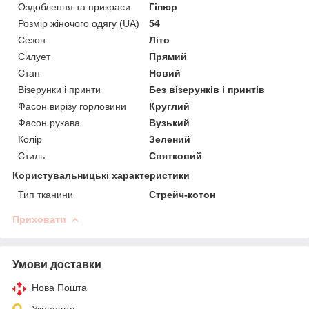
Оздоблення та прикраси
Гіпюр
Розмір жіночого одягу (UA)
54
Сезон
Літо
Силует
Прямий
Стан
Новий
Візерунки і принти
Без візерунків і принтів
Фасон вирізу горловини
Круглий
Фасон рукава
Вузький
Колір
Зелений
Стиль
Святковий
Користувальницькі характеристики
Тип тканини
Стрейч-котон
Приховати
Умови доставки
Нова Пошта