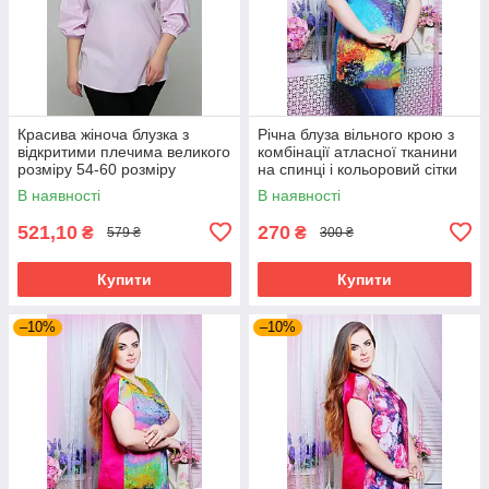
Красива жіноча блузка з
Річна блуза вільного крою з
відкритими плечима великого
комбінації атласної тканини
розміру 54-60 розміру
на спинці і кольоровий сітки
бузкова
великого розміру 52-62
В наявності
В наявності
521,10
270
₴
₴
579 ₴
300 ₴
Купити
Купити
–10%
–10%