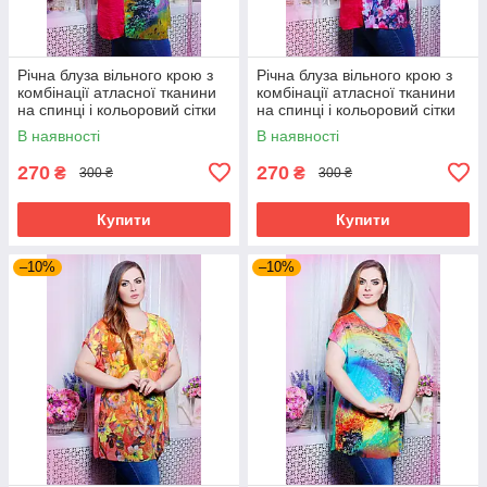
Річна блуза вільного крою з
Річна блуза вільного крою з
комбінації атласної тканини
комбінації атласної тканини
на спинці і кольоровий сітки
на спинці і кольоровий сітки
великого розміру 52-62
великого розміру 52-62
В наявності
В наявності
270
270
₴
₴
300 ₴
300 ₴
Купити
Купити
–10%
–10%