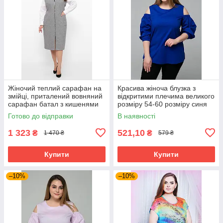
Жіночий теплий сарафан на
Красива жіноча блузка з
змійці, приталений вовняний
відкритими плечима великого
сарафан батал з кишенями
розміру 54-60 розміру синя
великих розмірів 54-64
Готово до відправки
В наявності
розміри сірий
1 323
521,10
₴
₴
1 470 ₴
579 ₴
Купити
Купити
–10%
–10%