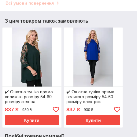
Всі умови повернення
З цим товаром також замовляють
✔️ Ошатна туніка пряма
✔️ Ошатна туніка пряма
великого розміру 54-60
великого розміру 54-60
розміру зелена
розміру електрик
837
837
₴
₴
930 ₴
930 ₴
Купити
Купити
Подібні товари компанії