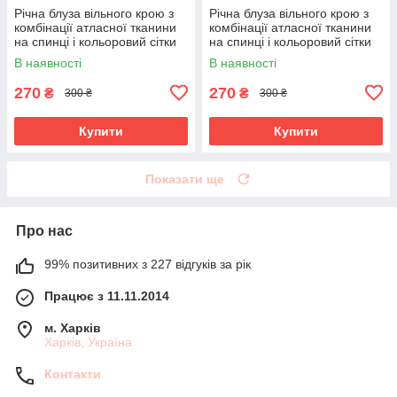
Річна блуза вільного крою з
Річна блуза вільного крою з
комбінації атласної тканини
комбінації атласної тканини
на спинці і кольоровий сітки
на спинці і кольоровий сітки
великого розміру 52-62
великого розміру 52-60
В наявності
В наявності
270
270
₴
₴
300 ₴
300 ₴
Купити
Купити
Показати ще
Про нас
99% позитивних з 227 відгуків за рік
Працює з 11.11.2014
м. Харків
Харків, Україна
Контакти