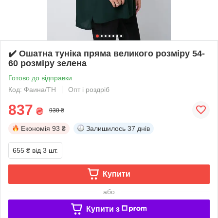
✔️ Ошатна туніка пряма великого розміру 54-
60 розміру зелена
Готово до відправки
Код: Фаина/ТН
Опт і роздріб
837
₴
930 ₴
Економія
93 ₴
Залишилось
37 днів
655 ₴
від 3 шт.
Купити
або
Купити з