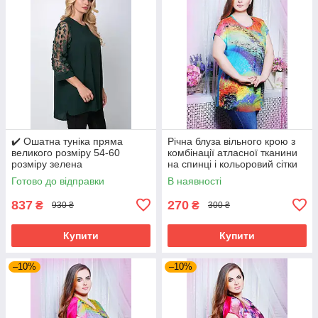
✔️ Ошатна туніка пряма
Річна блуза вільного крою з
великого розміру 54-60
комбінації атласної тканини
розміру зелена
на спинці і кольоровий сітки
великого розміру 52-62
Готово до відправки
В наявності
837
270
₴
₴
930 ₴
300 ₴
Купити
Купити
–10%
–10%