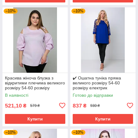
–10%
–10%
Красива жіноча блузка з
✔️ Ошатна туніка пряма
відкритими плечима великого
великого розміру 54-60
розміру 54-60 розміру
розміру електрик
бузкова
В наявності
Готово до відправки
521,10
837
₴
₴
579 ₴
930 ₴
Купити
Купити
–10%
–10%