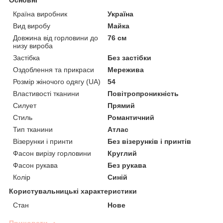
Основні
Країна виробник
Україна
Вид виробу
Майка
Довжина від горловини до
76 см
низу вироба
Застібка
Без застібки
Оздоблення та прикраси
Мережива
Розмір жіночого одягу (UA)
54
Властивості тканини
Повітропроникність
Силует
Прямий
Стиль
Романтичний
Тип тканини
Атлас
Візерунки і принти
Без візерунків і принтів
Фасон вирізу горловини
Круглий
Фасон рукава
Без рукава
Колір
Синій
Користувальницькі характеристики
Стан
Нове