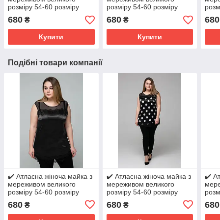
розміру 54-60 розміру
розміру 54-60 розміру
розм
фіолетова
чорна у великий горох
бор
680
680
680
₴
₴
Купити
Купити
Подібні товари компанії
✔️ Атласна жіноча майка з
✔️ Атласна жіноча майка з
✔️ А
мереживом великого
мереживом великого
мере
розміру 54-60 розміру
розміру 54-60 розміру
розм
чорна
чорна у великий горох
блак
680
680
680
₴
₴