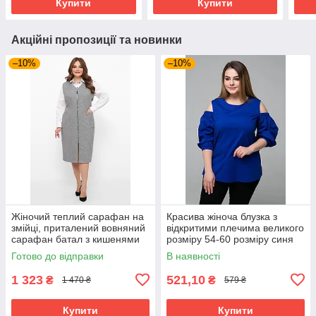
Купити
Купити
Акційні пропозиції та новинки
–10%
–10%
Жіночий теплий сарафан на
Красива жіноча блузка з
змійці, приталений вовняний
відкритими плечима великого
сарафан батал з кишенями
розміру 54-60 розміру синя
великих розмірів 54-64
Готово до відправки
В наявності
розміри сірий
1 323
521,10
₴
₴
1 470 ₴
579 ₴
Купити
Купити