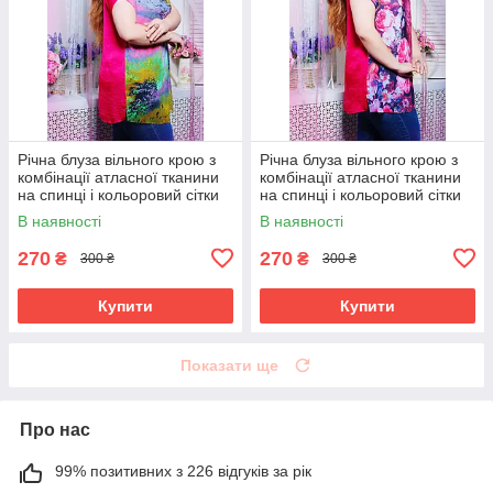
Річна блуза вільного крою з
Річна блуза вільного крою з
комбінації атласної тканини
комбінації атласної тканини
на спинці і кольоровий сітки
на спинці і кольоровий сітки
великого розміру 52-62
великого розміру 52-62
В наявності
В наявності
270
270
₴
₴
300 ₴
300 ₴
Купити
Купити
Показати ще
Про нас
99% позитивних з 226 відгуків за рік