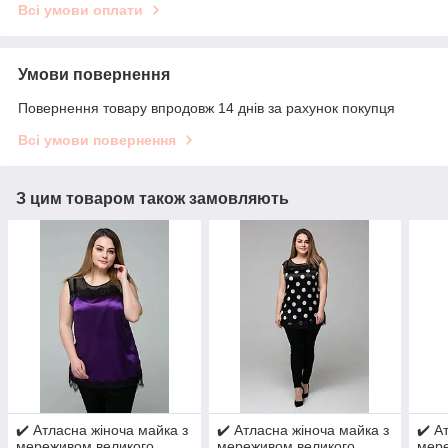
Всі умови оплати
Умови повернення
Повернення товару впродовж 14 днів за рахунок покупця
Всі умови повернення
З цим товаром також замовляють
✔️ Атласна жіноча майка з
✔️ Атласна жіноча майка з
✔️ А
мереживом великого
мереживом великого
мере