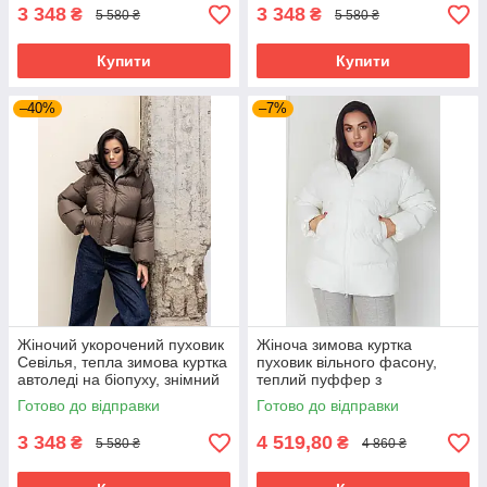
3 348
3 348
₴
₴
5 580 ₴
5 580 ₴
Купити
Купити
–40%
–7%
Жіночий укорочений пуховик
Жіноча зимова куртка
Севілья, тепла зимова куртка
пуховик вільного фасону,
автоледі на біопуху, знімний
теплий пуффер з
капюшон 40–50 шоколад
капюшоном на синтепусі,
Готово до відправки
Готово до відправки
розміри 42-52 біла
3 348
4 519,80
₴
₴
5 580 ₴
4 860 ₴