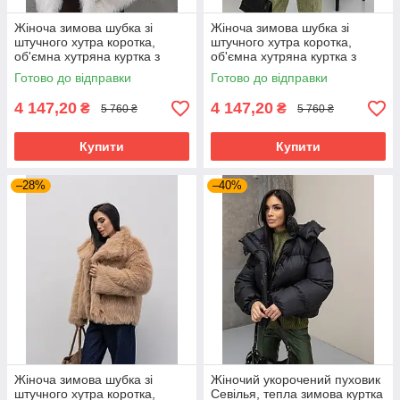
Жіноча зимова шубка зі
Жіноча зимова шубка зі
штучного хутра коротка,
штучного хутра коротка,
об'ємна хутряна куртка з
об'ємна хутряна куртка з
утеплювачем слімтекс 42–52
утеплювачем слімтекс 42–52
Готово до відправки
Готово до відправки
біла
чорна
4 147,20
4 147,20
₴
₴
5 760 ₴
5 760 ₴
Купити
Купити
–28%
–40%
Жіноча зимова шубка зі
Жіночий укорочений пуховик
штучного хутра коротка,
Севілья, тепла зимова куртка