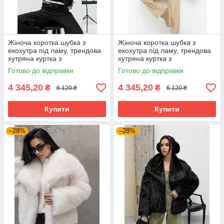
Жіноча коротка шубка з
Жіноча коротка шубка з
екохутра під ламу, трендова
екохутра під ламу, трендова
хутряна куртка з
хутряна куртка з
утеплювачем Slimtex 42–48
утеплювачем Slimtex 42–48
Готово до відправки
Готово до відправки
чорна
пудрова
4 345,20
4 345,20
₴
₴
6 120 ₴
6 120 ₴
Купити
Купити
–28%
–28%