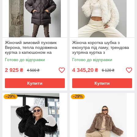
Жіночий зимовий пуховик
Жіноча коротка шубка з
Верона, тепла подовжена
екохутра під ламу, трендова
куртка з капюшоном на
хутряна куртка з
біопуху Huvis,
утеплювачем Slimtex 42–48
Готово до відправки
Готово до відправки
водовідштовхувальний пуфер
біла
50 шоколад
2 925
4 345,20
₴
₴
4 500 ₴
6 120 ₴
Купити
Купити
–29%
–29%