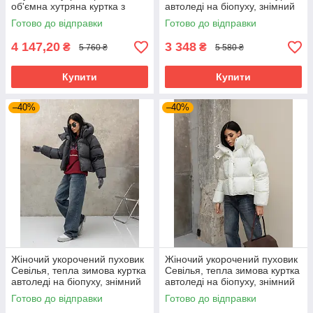
об'ємна хутряна куртка з
автоледі на біопуху, знімний
утеплювачем слімтекс 42–52
капюшон 44–50 чорний
Готово до відправки
Готово до відправки
сахара
4 147,20
3 348
₴
₴
5 760 ₴
5 580 ₴
Купити
Купити
–40%
–40%
Жіночий укорочений пуховик
Жіночий укорочений пуховик
Севілья, тепла зимова куртка
Севілья, тепла зимова куртка
автоледі на біопуху, знімний
автоледі на біопуху, знімний
капюшон 48–50 графіт
капюшон 40–44 молочна
Готово до відправки
Готово до відправки