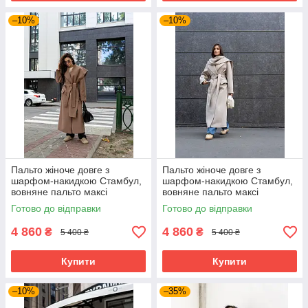
–10%
–10%
Пальто жіноче довге з
Пальто жіноче довге з
шарфом-накидкою Стамбул,
шарфом-накидкою Стамбул,
вовняне пальто максі
вовняне пальто максі
преміум якості 40-54 розміри
преміум якості 40-54 розміри
Готово до відправки
Готово до відправки
кемел
лате
4 860
4 860
₴
₴
5 400 ₴
5 400 ₴
Купити
Купити
–10%
–35%