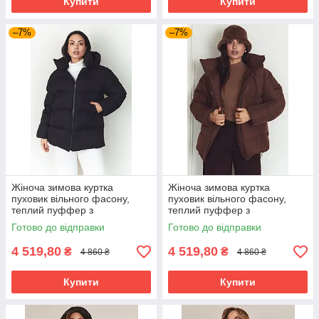
Купити
Купити
–7%
–7%
Жіноча зимова куртка
Жіноча зимова куртка
пуховик вільного фасону,
пуховик вільного фасону,
теплий пуффер з
теплий пуффер з
капюшоном на синтепусі,
капюшоном на синтепусі,
Готово до відправки
Готово до відправки
розміри 42-52 чорна
розміри 42-52 шоколад
4 519,80
4 519,80
₴
₴
4 860 ₴
4 860 ₴
Купити
Купити