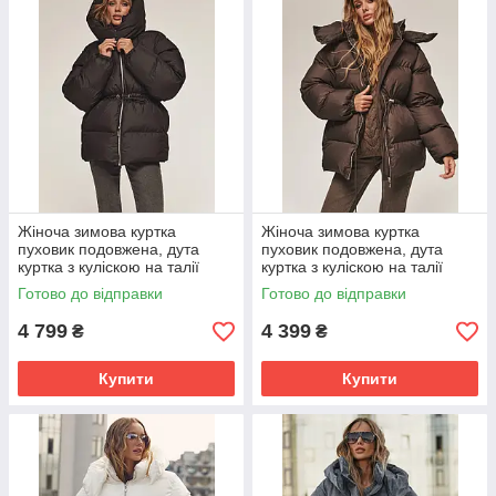
Жіноча зимова куртка
Жіноча зимова куртка
пуховик подовжена, дута
пуховик подовжена, дута
куртка з куліскою на талії
куртка з куліскою на талії
біопух до -20°C 44-48 розмір
біопух до -20°C 46-50 розмір
Готово до відправки
Готово до відправки
молочна
коричневий
4 799
4 399
₴
₴
Купити
Купити