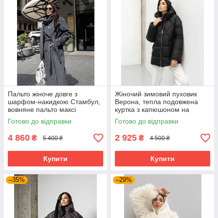
Пальто жіноче довге з
Жіночий зимовий пуховик
шарфом-накидкою Стамбул,
Верона, тепла подовжена
вовняне пальто максі
куртка з капюшоном на
преміум якості 40-54 розміри
біопуху Huvis,
Готово до відправки
Готово до відправки
синє
водовідштовхувальний пуфер
44–50 чорний
4 860
2 925
₴
₴
5 400 ₴
4 500 ₴
Купити
Купити
–35%
–29%