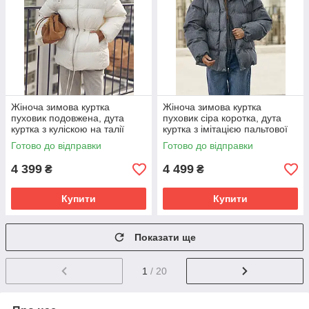
Жіноча зимова куртка
Жіноча зимова куртка
пуховик подовжена, дута
пуховик сіра коротка, дута
куртка з куліскою на талії
куртка з імітацією пальтової
біопух до -20°C 44-50 розмір
тканини біопух до -20°C 42-
Готово до відправки
Готово до відправки
молочна
48 розмір сіра
4 399
4 499
₴
₴
Купити
Купити
Показати ще
1
/ 20