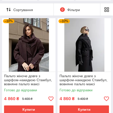
Сортування
0
Фільтри
–10%
–10%
Пальто жіноче довге з
Пальто жіноче довге з
шарфом-накидкою Стамбул,
шарфом-накидкою Стамбул,
вовняне пальто максі
вовняне пальто максі
преміум якості 40-54 розміри
преміум якості 40-54 розміри
Готово до відправки
Готово до відправки
шоколад
чорне
4 860
4 860
₴
₴
5 400 ₴
5 400 ₴
Купити
Купити