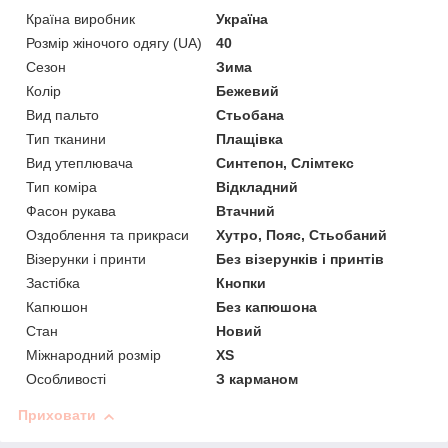
Країна виробник
Україна
Розмір жіночого одягу (UA)
40
Сезон
Зима
Колір
Бежевий
Вид пальто
Стьобана
Тип тканини
Плащівка
Вид утеплювача
Синтепон, Слімтекс
Тип коміра
Відкладний
Фасон рукава
Втачний
Оздоблення та прикраси
Хутро, Пояс, Стьобаний
Візерунки і принти
Без візерунків і принтів
Застібка
Кнопки
Капюшон
Без капюшона
Стан
Новий
Міжнародний розмір
XS
Особливості
З карманом
Приховати