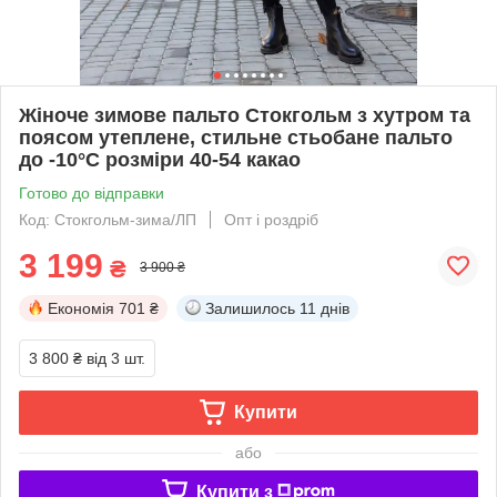
Жіноче зимове пальто Стокгольм з хутром та
поясом утеплене, стильне стьобане пальто
до -10°C розміри 40-54 какао
Готово до відправки
Код: Стокгольм-зима/ЛП
Опт і роздріб
3 199
₴
3 900 ₴
Економія
701 ₴
Залишилось
11 днів
3 800 ₴
від 3 шт.
Купити
або
Купити з