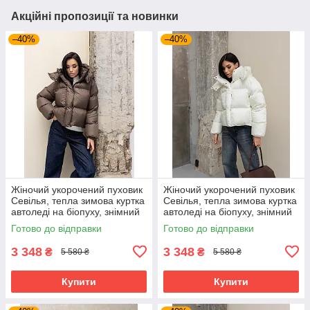
Акційні пропозиції та новинки
–40%
–40%
Жіночий укорочений пуховик
Жіночий укорочений пуховик
Севілья, тепла зимова куртка
Севілья, тепла зимова куртка
автоледі на біопуху, знімний
автоледі на біопуху, знімний
капюшон 40–50 шоколад
капюшон 40–44 молочна
Готово до відправки
Готово до відправки
3 348
3 348
₴
₴
5 580 ₴
5 580 ₴
Купити
Купити