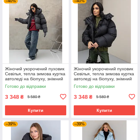
–40%
–40%
Жіночий укорочений пуховик
Жіночий укорочений пуховик
Севілья, тепла зимова куртка
Севілья, тепла зимова куртка
автоледі на біопуху, знімний
автоледі на біопуху, знімний
капюшон 48–50 графіт
капюшон 44–50 чорний
Готово до відправки
Готово до відправки
3 348
3 348
₴
₴
5 580 ₴
5 580 ₴
Купити
Купити
–39%
–39%