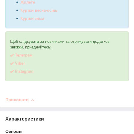
Жилети
Куртки весна-осінь
Куртки зима
Щоб слідкувати за новинками та отримувати додаткові
знижки, приєднуйтесь:
✔️ Телеграм
✔️ Viber
✔️
I
nstagram
Приховати
Характеристики
Основні