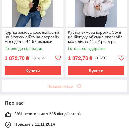
Куртка зимова коротка Селін
Куртка зимова коротка Селін
на біопуху об'ємна оверсайз
на біопуху об'ємна оверсайз
молодіжна 44-52 розміри
молодіжна 44-52 розміри
лимонна
молочна
Готово до відправки
Готово до відправки
1 872,70
1 872,70
₴
₴
3 070 ₴
3 070 ₴
Купити
Купити
Показати ще
Про нас
99% позитивних з 225 відгуків за рік
Працює з 11.11.2014