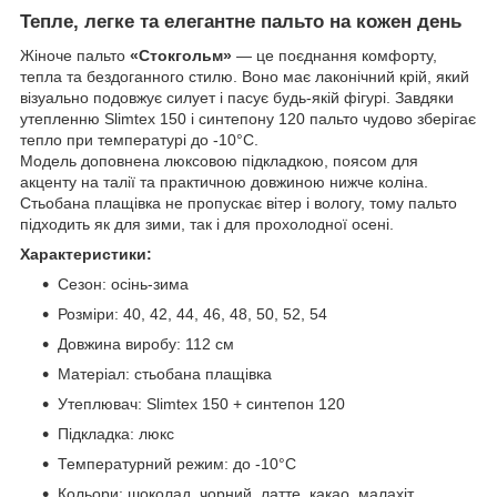
Тепле, легке та елегантне пальто на кожен день
Жіноче пальто
«Стокгольм»
— це поєднання комфорту,
тепла та бездоганного стилю. Воно має лаконічний крій, який
візуально подовжує силует і пасує будь-якій фігурі. Завдяки
утепленню Slimtex 150 і синтепону 120 пальто чудово зберігає
тепло при температурі до -10°C.
Модель доповнена люксовою підкладкою, поясом для
акценту на талії та практичною довжиною нижче коліна.
Стьобана плащівка не пропускає вітер і вологу, тому пальто
підходить як для зими, так і для прохолодної осені.
Характеристики:
Сезон: осінь-зима
Розміри: 40, 42, 44, 46, 48, 50, 52, 54
Довжина виробу: 112 см
Матеріал: стьобана плащівка
Утеплювач: Slimtex 150 + синтепон 120
Підкладка: люкс
Температурний режим: до -10°C
Кольори: шоколад, чорний, латте, какао, малахіт,