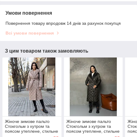
Умови повернення
Повернення товару впродовж 14 днів за рахунок покупця
Всі умови повернення
З цим товаром також замовляють
Жіноче зимове пальто
Жіноче зимове пальто
Жіно
Стокгольм з хутром та
Стокгольм з хутром та
Сток
поясом утеплене, стильне
поясом утеплене, стильне
пояс
стьобане пальто до -10°C
стьобане пальто до -10°C
стьо