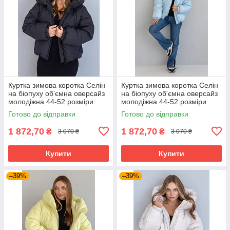
Куртка зимова коротка Селін
Куртка зимова коротка Селін
на біопуху об'ємна оверсайз
на біопуху об'ємна оверсайз
молодіжна 44-52 розміри
молодіжна 44-52 розміри
чорний
блакитна
Готово до відправки
Готово до відправки
1 872,70
1 872,70
₴
₴
3 070 ₴
3 070 ₴
Купити
Купити
–39%
–39%